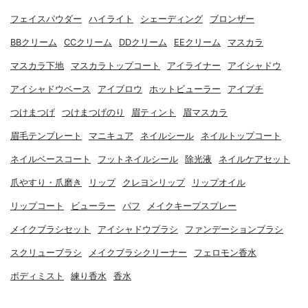
フェイスパウダー
ハイライト
シェーディング
ブロンザー
BBクリーム
CCクリーム
DDクリーム
EEクリーム
マスカラ
マスカラ下地
マスカラトップコート
アイライナー
アイシャドウ
アイシャドウベース
アイブロウ
ホットビューラー
アイプチ
つけまつげ
つけまつげのり
眉ティント
眉マスカラ
眉毛テンプレート
マニキュア
ネイルシール
ネイルトップコート
ネイルベースコート
フットネイルシール
除光液
ネイルケアセット
爪やすり・爪磨き
リップ
クレヨンリップ
リップオイル
リップコート
ビューラー
パフ
メイクキープスプレー
メイクブラシセット
アイシャドウブラシ
ファンデーションブラシ
スクリューブラシ
メイクブラシクリーナー
フェロモン香水
ボディミスト
練り香水
香水