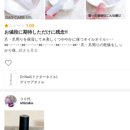
1.00
お値段に期待しただけに残念!!
爪・爪周りを保湿してꔛ‬美しくつややかに保つネイルオイル✨･･
⋈･-･･--･⋈･-･･--･⋈･-･･--･⋈･-･･--･⋈･･爪・爪周りの乾燥をしっ
かり保…
続きを見る
Dr.Nail(ドクターネイル)
デイケアオイル
３０代
shizuku