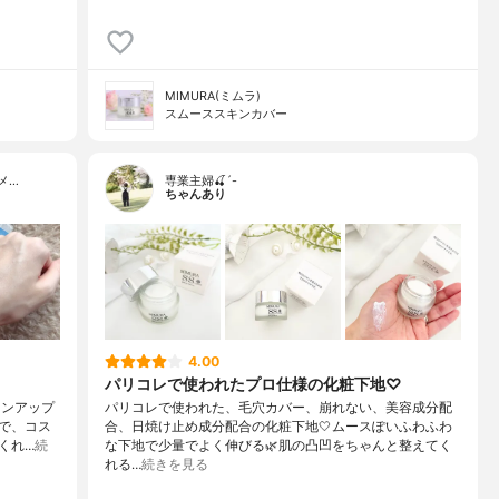
MIMURA(ミムラ)
スムーススキンカバー
メ…
専業主婦🍒´-
ちゃんあり
4.00
パリコレで使われたプロ仕様の化粧下地♡
ーンアップ
パリコレで使われた、毛穴カバー、崩れない、美容成分配
で、コス
合、日焼け止め成分配合の化粧下地🤍ムースぽいふわふわ
くれ…
続
な下地で少量でよく伸びる🌿肌の凸凹をちゃんと整えてく
れる…
続きを見る