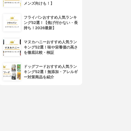
メンズ向けも！】
フライパンおすすめ人気ランキ
ング52選！【焦げ付かない・長
4位
5位
持ち！2026最新】
マヌカハニーおすすめ人気ラン
キング52選！味や栄養価の高さ
を徹底比較・検証
ドッグフードおすすめ人気ラン
キング52選！無添加・アレルギ
ー対策商品を紹介
CEZANNE(セザンヌ)
Obagi(オバジ)
VウルトラフィットベースEX
マルチプロテクト UV乳液
3.87
3.85
(18)
(3)
¥748
¥2,515