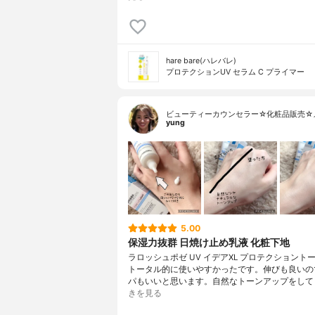
hare bare(ハレバレ)
プロテクションUV セラム C プライマー
ビューティーカウンセラー☆化粧品販売☆
yung
5.00
保湿力抜群 日焼け止め乳液 化粧下地
ラロッシュポゼ UV イデアXL プロテクショント
トータル的に使いやすかったです。伸びも良いの
パもいいと思います。自然なトーンアップをして
きを見る