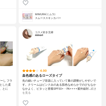
MIMURA(ミムラ)
スムーススキンカバー
コスメ好き主婦
minori
4.00
血色感のあるローズタイプ
ーし フラ
先の細いチューブ容器に入っていて量の調整がしやすいで
とした柔
す。クリームはピンクみのある肌色なめらかでのびもなか
、とに
なかよく、ピタッと密着SPF50+・PA++++紫外線対…
続き
を見る