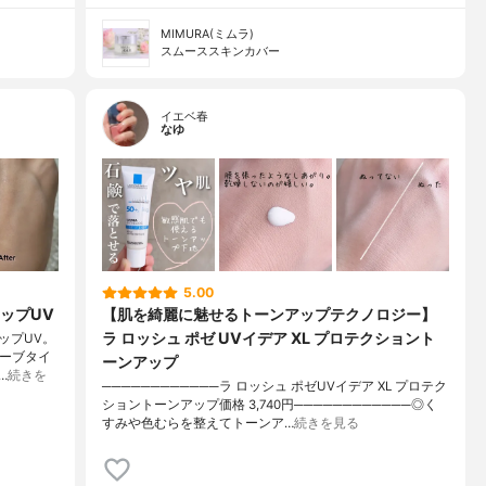
MIMURA(ミムラ)
スムーススキンカバー
イエベ春
なゆ
5.00
ップUV
【肌を綺麗に魅せるトーンアップテクノロジー】
ラ ロッシュ ポゼ UVイデア XL プロテクショント
ップUV。
ューブタイ
ーンアップ
…
続きを
────────────ラ ロッシュ ポゼUVイデア XL プロテク
ショントーンアップ価格 3,740円────────────◎く
すみや色むらを整えてトーンア…
続きを見る