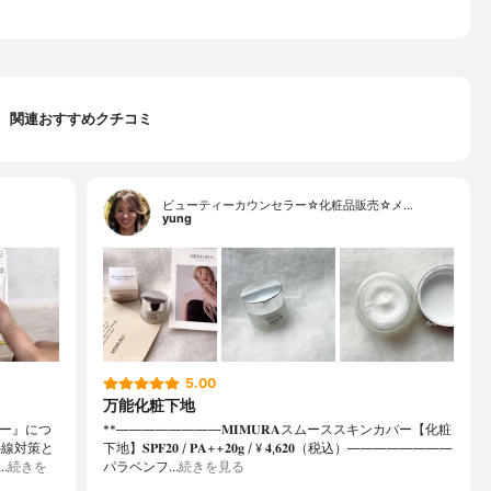
関連おすすめクチコミ
ビューティーカウンセラー☆化粧品販売☆メ…
yung
5.00
万能化粧下地
マー』につ
**⁡⁡⁡————————⁡𝐌𝐈𝐌𝐔𝐑𝐀スムーススキンカバー【化粧
外線対策と
下地】𝐒𝐏𝐅𝟐𝟎 / 𝐏𝐀++⁡𝟐𝟎𝐠 / ¥ 𝟒,𝟔𝟐𝟎（税込）⁡————————
…
続きを
パラベンフ…
続きを見る