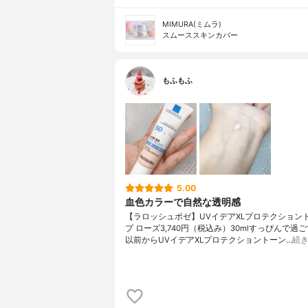
MIMURA(ミムラ)
スムーススキンカバー
もふもふ
5.00
血色カラーで自然な透明感
【ラロッシュポゼ】UVイデアXLプロテクション
プ ローズ3,740円（税込み）30mlすっぴんで過
以前からUVイデアXLプロテクショントーン…
続