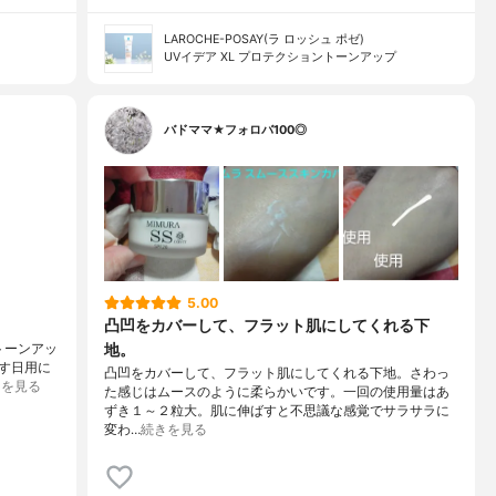
LAROCHE-POSAY(ラ ロッシュ ポゼ)
UVイデア XL プロテクショントーンアップ
バドママ★フォロバ100◎
5.00
凸凹をカバーして、フラット肌にしてくれる下
地。
トーンアッ
ごす日用に
凸凹をカバーして、フラット肌にしてくれる下地。さわっ
きを見る
た感じはムースのように柔らかいです。一回の使用量はあ
ずき１～２粒大。肌に伸ばすと不思議な感覚でサラサラに
変わ…
続きを見る