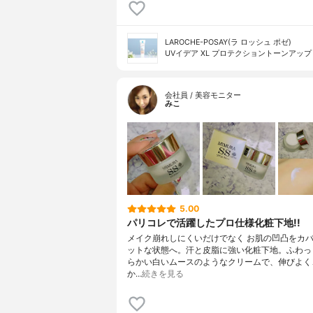
LAROCHE-POSAY(ラ ロッシュ ポゼ)
UVイデア XL プロテクショントーンアップ
会社員 / 美容モニター
みこ
5.00
パリコレで活躍したプロ仕様化粧下地!!
メイク崩れしにくいだけでなく お肌の凹凸をカバ
ットな状態へ。汗と皮脂に強い化粧下地。ふわっ
らかい白いムースのようなクリームで、伸びよく
か…
続きを見る