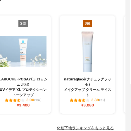
グ
2位
3位
LAROCHE-POSAY(ラ ロッシ
naturaglacé(ナチュラグラッ
ュ ポゼ)
セ)
U
UVイデア XL プロテクション
メイクアップ クリーム モイス
トーンアップ
ト
3.90
3.89
(187)
(35)
¥3,400
¥3,080
化粧下地ランキングをもっと見る