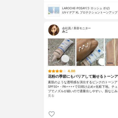
LAROCHE-POSAY(ラ ロッシュ ポゼ)
UVイデア XL プロテクショントーンアップ
会社員 / 美容モニター
みこ
4.00
花粉の季節にもバリアして魅せるトーンア
素肌のような透明感を演出するピンクのトーンア
SPF50+・PA++++で日焼け止め+化粧下地。チ
プでノズルが細いので適量出しやすい。肌なじみ
見る