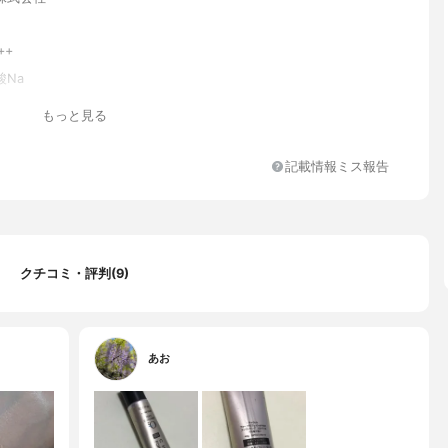
++
酸Na
ペンタシロキサン、トリエチルヘキサノイン、BG、グリセリン、ト
もっと見る
キシケイ酸、PEG-9ジメチコン、（HDI/トリメチロールヘキシル
クロスポリマー、ステアリン酸、オクチルドデカノール、マカデミ
メタクリル酸、メチルクロスポリマー、炭酸Ca、イソステアリン
記載情報ミス報告
アルジモニウムヘクトライト、トリイソステアリン酸ポリグリセリ
エン酸Na、エチルヘキシルグリセリン、フェノキシエタノール、（ジ
ビニルジメチコン）クロスポリマー、スクワラン、グリチルリチン酸
フェロール、加水分解コラーゲン、ヒアルロン酸Na、トリイソステ
ソプロピルチタン、ローズマリー葉エキス、カミツレ花エキス、ア
クチコミ・評判(9)
エキス、メチルパラベン、パーフルオロヘキサン、パーフルオロデ
ーフルオロパーヒドロフェナントレン、パーフルオロジメチルシク
(+/-)酸化チタン、水酸化Al、マイカ、酸化鉄、タルク、アルミ
、ラウロイルアスパラギン酸Na、塩化亜鉛、ベニバナ花エキス、セ
クチナシ果実エキス、シルク、ムラサキ根エキス
あお