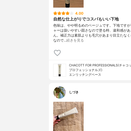
4.00
自然な仕上がりでコスパもいい下地
色味は、やや明るめのベージュです。下地ですが
ャーは扱いやすい固さなので塗る時、違和感があ
ん。補正力は素肌よりも毛穴があまり目立たなく
なので…
続きを見る
CHACOTT FOR PROFESSIONALS(チャ
プロフェッショナルズ)
エンリッチングベース
しづき