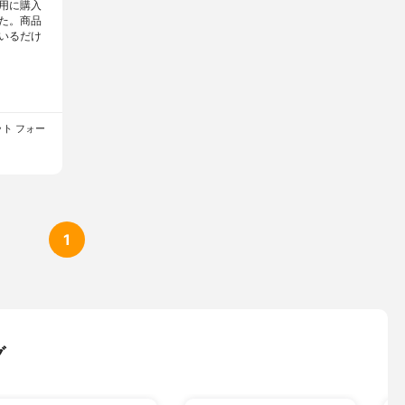
用に購入
た。商品
いるだけ
コット フォー
1
グ