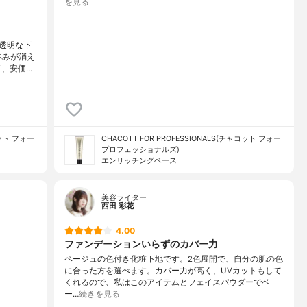
を見る
透明な下
赤みが消え
て、安価…
コット フォー
CHACOTT FOR PROFESSIONALS(チャコット フォー
プロフェッショナルズ)
エンリッチングベース
美容ライター
西田 彩花
4.00
ファンデーションいらずのカバー力
ベージュの色付き化粧下地です。2色展開で、自分の肌の色
に合った方を選べます。カバー力が高く、UVカットもして
くれるので、私はこのアイテムとフェイスパウダーでベ
ー…
続きを見る