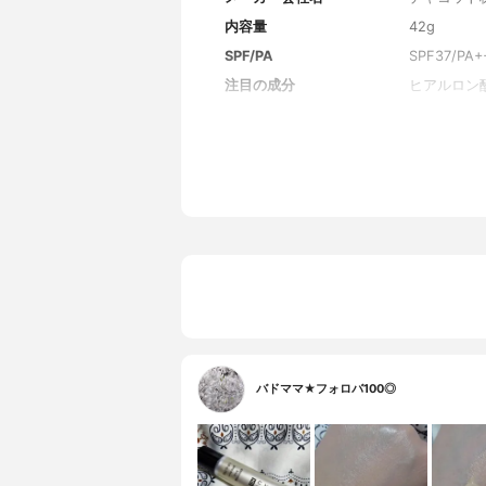
内容量
42g
SPF/PA
SPF37/PA+
注目の成分
ヒアルロン
全成分
水、シクロ
リメチルシロ
ラクトン）
ア種子油、
酸、ジステ
ル-2、ク
メチコン/
2K、トコ
アリン酸イ
ロエベラ葉
カリン、パ
ロヘキサン、
ナ、シリカ
ルロース、
バドママ★フォロバ100◎