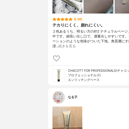
5.00
テカりにくく、崩れにくい。
２色あるうち、明るい方の812 ナチュラルベージ
中です。細長い出し口で、適量出しやすいです。
ーションのような色味がついた下地。角質層にす
浸…
続きを見る
CHACOTT FOR PROFESSIONALS(チャ
プロフェッショナルズ)
エンリッチングベース
なる子