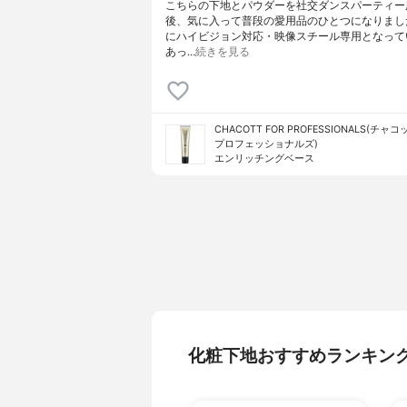
こちらの下地とパウダーを社交ダンスパーティー
後、気に入って普段の愛用品のひとつになりまし
にハイビジョン対応・映像スチール専用となって
あっ…
続きを見る
CHACOTT FOR PROFESSIONALS(チャ
プロフェッショナルズ)
エンリッチングベース
化粧下地おすすめランキン