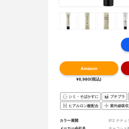
Amazon
¥6,980(税込)
シミ・そばかすに
プチプラ
ヒアルロン酸配合
紫外線吸収
カラー展開
812 ナチ
メーカー会社名
チャコット