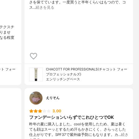
さを保てています。一度買うと半年くらいはもつので、コ
ス…
続きを見る
テクスチ
りませ
なる程度
コット フォー
CHACOTT FOR PROFESSIONALS(チャコット フォー
プロフェッショナルズ)
エンリッチングベース
えりそん
3.00
ファンデーションいらずでこれひとつでOK
昨年の夏に購入しました。coolを使用したため、夏は暑く
ても顔はスーッとするため汗もかきにくく、さらっとした
仕上がりです。SPF37で紫外線予防にもなります。カ…
続き