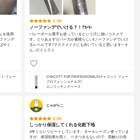
5.00
ノーファンデでいける？！?✨✨
ュを使用
バレーボール選手も使っているという汗に強いコスメで
ファンデ
す。とりあえずカバー力が素晴らしい❗ノーファンデでいけ
ばやく
るレベルです?マスクメイクにも向いていると思います✨そ
ん…
続きを見る
コット フォー
CHACOTT FOR PROFESSIONALS(チャコット フォー
プロフェッショナルズ)
エンリッチングベース
じゃがりこ
5.00
しっかり保湿してくれる化粧下地
4年くらいリピートしています。オールシーズン使っていま
すが、保湿効果が高く、ベタつきもないので、肌触りの良