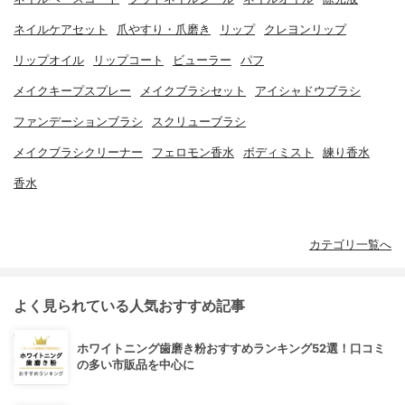
ネイルケアセット
爪やすり・爪磨き
リップ
クレヨンリップ
リップオイル
リップコート
ビューラー
パフ
メイクキープスプレー
メイクブラシセット
アイシャドウブラシ
ファンデーションブラシ
スクリューブラシ
メイクブラシクリーナー
フェロモン香水
ボディミスト
練り香水
香水
カテゴリ一覧へ
よく見られている人気おすすめ記事
ホワイトニング歯磨き粉おすすめランキング52選！口コミ
の多い市販品を中心に