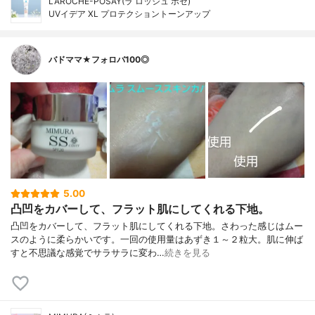
LAROCHE-POSAY(ラ ロッシュ ポゼ)
UVイデア XL プロテクショントーンアップ
バドママ★フォロバ100◎
5.00
凸凹をカバーして、フラット肌にしてくれる下地。
凸凹をカバーして、フラット肌にしてくれる下地。さわった感じはムー
スのように柔らかいです。一回の使用量はあずき１～２粒大。肌に伸ば
すと不思議な感覚でサラサラに変わ…
続きを見る