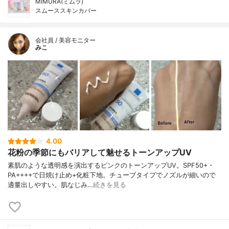
MIMURA(ミムラ)
スムーススキンカバー
会社員 / 美容モニター
みこ
4.00
花粉の季節にもバリアして魅せるトーンアップUV
素肌のような透明感を演出するピンクのトーンアップUV。SPF50+・
PA++++で日焼け止め+化粧下地。チューブタイプでノズルが細いので
適量出しやすい。肌なじみ…
続きを見る