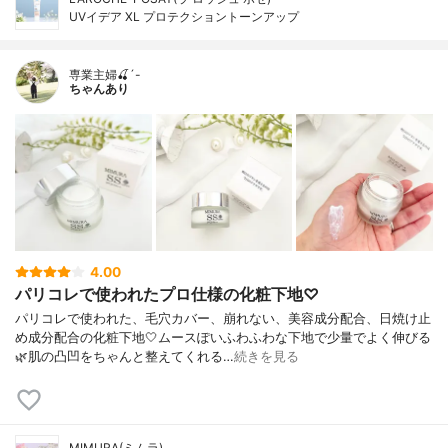
UVイデア XL プロテクショントーンアップ
専業主婦🍒´-
ちゃんあり
4.00
パリコレで使われたプロ仕様の化粧下地♡
パリコレで使われた、毛穴カバー、崩れない、美容成分配合、日焼け止
め成分配合の化粧下地🤍ムースぽいふわふわな下地で少量でよく伸びる
🌿肌の凸凹をちゃんと整えてくれる…
続きを見る
MIMURA(ミムラ)