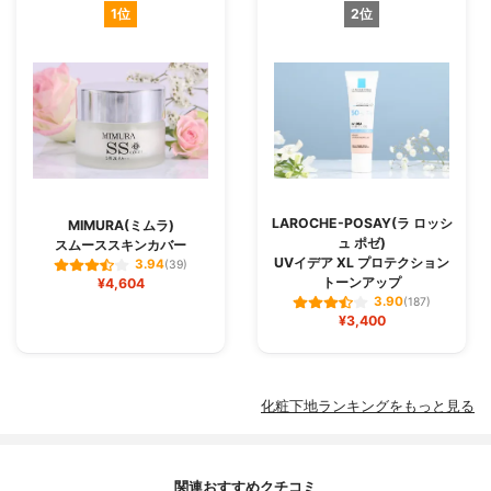
1位
2位
LAROCHE-POSAY(ラ ロッシ
MIMURA(ミムラ)
ュ ポゼ)
スムーススキンカバー
UVイデア XL プロテクション
3.94
(39)
トーンアップ
¥4,604
3.90
(187)
¥3,400
化粧下地ランキングをもっと見る
関連おすすめクチコミ