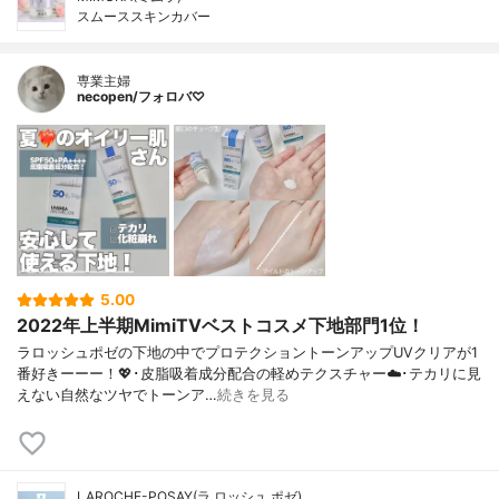
スムーススキンカバー
専業主婦
necopen/フォロバ♡
5.00
2022年上半期MimiTVベストコスメ下地部門1位！
ラロッシュポゼの下地の中でプロテクショントーンアップUVクリアが1
番好きーーー！💖･皮脂吸着成分配合の軽めテクスチャー☁️･テカリに見
えない自然なツヤでトーンア…
続きを見る
LAROCHE-POSAY(ラ ロッシュ ポゼ)