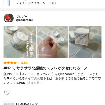
メイクアップ クリーム モイスト
ブロガー
@eccoroco5
4.00
#PR ＼ サラサラな感触のスフレがクセになる！／
💁MIMURA【スムーススキンカバー】を@𝖾𝖼𝖼𝗈𝗋𝗈𝖼𝗈𝟧 が使ってみまし
た⁡⁡▼⁡すくい取るタイプの化粧下地は、蓋を開けて指先で触るとフワフワ
のスフレ感触☁…
続きを見る
MIMURA(ミムラ)