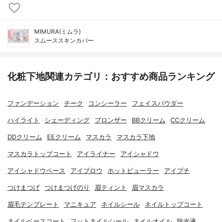
MIMURA(ミムラ)
スムーススキンカバー
化粧下地関連カテゴリ：おすすめ商品ランキング
ファンデーション
チーク
コンシーラー
フェイスパウダー
ハイライト
シェーディング
ブロンザー
BBクリーム
CCクリーム
DDクリーム
EEクリーム
マスカラ
マスカラ下地
マスカラトップコート
アイライナー
アイシャドウ
アイシャドウベース
アイブロウ
ホットビューラー
アイプチ
つけまつげ
つけまつげのり
眉ティント
眉マスカラ
眉毛テンプレート
マニキュア
ネイルシール
ネイルトップコート
ネイルベースコート
フットネイルシール
ネイルオイル
除光液