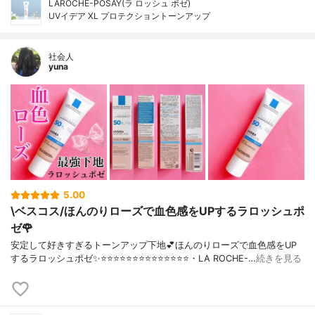
LAROCHE-POSAY(ラ ロッシュ ポゼ)
UVイデア XL プロテクショントーンアップ
社会人
yuna
5.00
\ベスコス/ほんのりローズで血色感をUPするラロッシュポ
ゼ🌹
安定して好きすぎるトーンアップ下地💕ほんのりローズで血色感をUP
するラロッシュポゼ✨⭐️⭐️⭐️⭐️⭐️⭐️⭐️⭐️⭐️⭐️⭐️⭐️⭐️⭐️・LA ROCHE-…
続きを見る