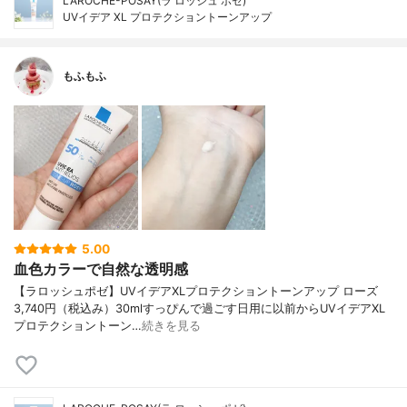
LAROCHE-POSAY(ラ ロッシュ ポゼ)
UVイデア XL プロテクショントーンアップ
もふもふ
5.00
血色カラーで自然な透明感
【ラロッシュポゼ】UVイデアXLプロテクショントーンアップ ローズ
3,740円（税込み）30mlすっぴんで過ごす日用に以前からUVイデアXL
プロテクショントーン…
続きを見る