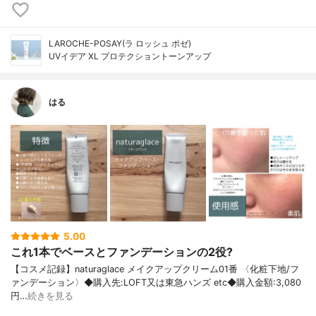
LAROCHE-POSAY(ラ ロッシュ ポゼ)
UVイデア XL プロテクショントーンアップ
はる
5.00
これ1本でベースとファンデーションの2役?
【コスメ記録】naturaglace メイクアップクリーム01番 〈化粧下地/フ
ァンデーション〉◆購入先:LOFT又は東急ハンズ etc◆購入金額:3,080
円…
続きを見る