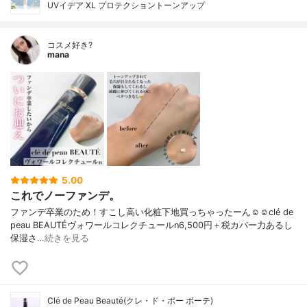
UVイデア XL プロテクショントーンアップ
コスメ好き?
mana
5.00
これでノーファンデ。
ファンデ卒業のため！すこし高い化粧下地買っちゃったーん☺️☺️clé de
peau BEAUTÉヴォワールコレクチュールn6,500円＋税カバー力あるし
保湿さ…
続きを見る
Clé de Peau Beauté(クレ・ド・ポー ボーテ)