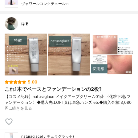
ヴォワールコレクチュールｎ
はる
5.00
これ1本でベースとファンデーションの2役?
【コスメ記録】naturaglace メイクアップクリーム01番 〈化粧下地/フ
ァンデーション〉◆購入先:LOFT又は東急ハンズ etc◆購入金額:3,080
円…
続きを見る
naturaglacé(ナチュラグラッセ)