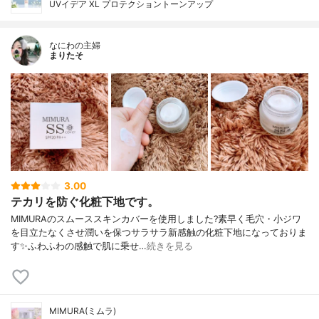
UVイデア XL プロテクショントーンアップ
なにわの主婦
まりたそ
3.00
テカリを防ぐ化粧下地です。
MIMURAのスムーススキンカバーを使用しました?素早く毛穴・小ジワ
を目立たなくさせ潤いを保つサラサラ新感触の化粧下地になっておりま
す✨ふわふわの感触で肌に乗せ…
続きを見る
MIMURA(ミムラ)