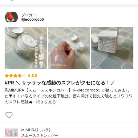
ブロガー
@eccoroco5
4.00
#PR ＼ サラサラな感触のスフレがクセになる！／
💁MIMURA【スムーススキンカバー】を@𝖾𝖼𝖼𝗈𝗋𝗈𝖼𝗈𝟧 が使ってみまし
た⁡⁡▼⁡すくい取るタイプの化粧下地は、蓋を開けて指先で触るとフワフワ
のスフレ感触☁…
続きを見る
MIMURA(ミムラ)
スムーススキンカバー