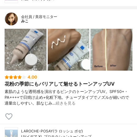
会社員 / 美容モニター
みこ
4.00
花粉の季節にもバリアして魅せるトーンアップUV
素肌のような透明感を演出するピンクのトーンアップUV。SPF50+・
PA++++で日焼け止め+化粧下地。チューブタイプでノズルが細いので
適量出しやすい。肌なじみ…
続きを見る
LAROCHE-POSAY(ラ ロッシュ ポゼ)
UVイデア XL プロテクショントーンアップ