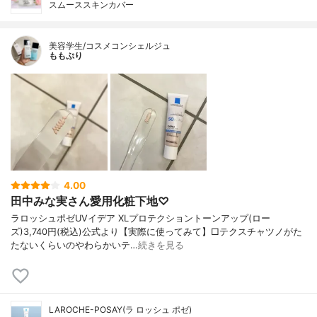
スムーススキンカバー
美容学生/コスメコンシェルジュ
ももぷり
4.00
田中みな実さん愛用化粧下地♡
ラロッシュポゼUVイデア XLプロテクショントーンアップ(ロー
ズ)3,740円(税込)公式より【実際に使ってみて】□テクスチャツノがた
たないくらいのやわらかいテ…
続きを見る
LAROCHE-POSAY(ラ ロッシュ ポゼ)