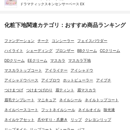
ドラマティックスキンセンサーベース EX
化粧下地関連カテゴリ：おすすめ商品ランキング
ファンデーション
チーク
コンシーラー
フェイスパウダー
ハイライト
シェーディング
ブロンザー
BBクリーム
CCクリーム
DDクリーム
EEクリーム
マスカラ
マスカラ下地
マスカラトップコート
アイライナー
アイシャドウ
アイシャドウベース
アイブロウ
ホットビューラー
アイプチ
つけまつげ
つけまつげのり
眉ティント
眉マスカラ
眉毛テンプレート
マニキュア
ネイルシール
ネイルトップコート
ネイルベースコート
フットネイルシール
ネイルオイル
除光液
ネイルケアセット
爪やすり・爪磨き
リップ
クレヨンリップ
リップオイル
リップコート
ビューラー
パフ