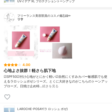
UVイデア XL プロテクショントーンアップ
フリーランス美容部員のコスメ備忘録✏︎
リサ
4.00
心地よさ抜群！軽さら肌下地
☑︎SPF50☑︎付け心地がとにかく軽い☑︎自然にくすみカバー敏感肌でも使
えるラロッシュポゼシリーズ。とくに大好きなのがこちらのトーンアッ
プローズ。日焼け止め特…
続きを見る
LAROCHE-POSAY(ラ ロッシュ ポゼ)