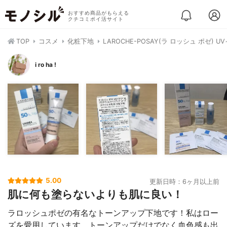
おすすめ商品がもらえる
クチコミポイ活サイト
TOP
コスメ
化粧下地
LAROCHE-POSAY(ラ ロッシュ ポゼ)
i ro ha !
5.00
更新日時：6ヶ月以上前
肌に何も塗らないよりも肌に良い！
ラロッシュポゼの有名なトーンアップ下地です！私はロー
ズを愛用しています。トーンアップだけでなく血色感も出