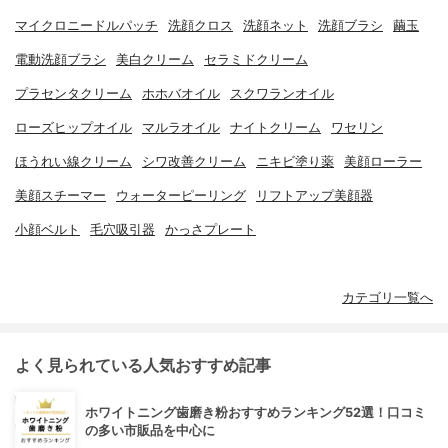
マイクロニードルパッチ
洗顔クロス
洗顔ネット
洗顔ブラシ
繭玉
電動洗顔ブラシ
美白クリーム
セラミドクリーム
プラセンタクリーム
ホホバオイル
スクワランオイル
ローズヒップオイル
マルラオイル
ナイトクリーム
ワセリン
ほうれい線クリーム
シワ改善クリーム
ニキビ塗り薬
美顔ローラー
美顔スチーマー
ウォーターピーリング
リフトアップ美顔器
小顔ベルト
毛穴吸引器
かっさプレート
カテゴリ一覧へ
よく見られている人気おすすめ記事
ホワイトニング歯磨き粉おすすめランキング52選！口コミ
の多い市販品を中心に