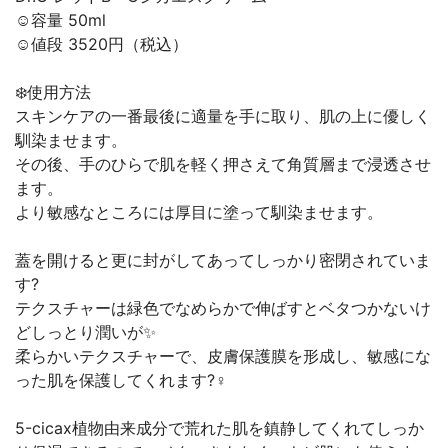
☺︎︎容量 50ml
☺︎︎値段 3520円（税込）
❄️使用方法
スキンケアの一番最後に適量を手に取り、肌の上に優しく
馴染ませます。
その後、手のひらで肌を軽く押さえて角質層まで浸透させ
ます。
より敏感なところには厚目に塗って馴染ませます。
蓋を開けると更に封がしてあってしっかり密閉されていま
す?
テクスチャーは緑色でなめらかで伸ばすとベタつかないけ
どしっとり潤いが✨
柔らかいテクスチャーで、皮膚保護膜を形成し、敏感にな
った肌を保護してくれます?‍♀️
5-cicax植物由来成分で荒れた肌を鎮静してくれてしっか