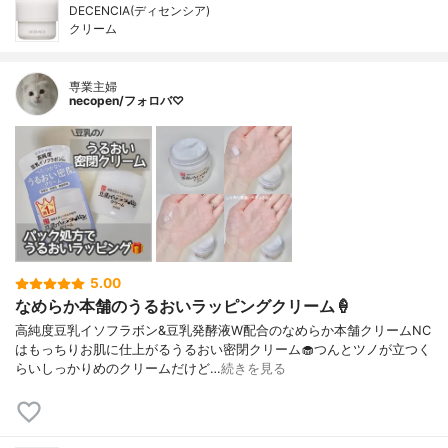
DECENCIA(ディセンシア)
クリーム
専業主婦
necopen/フォロバ♡
5.00
なめらか本舗のうるおいラッピングクリーム🍦
高純度豆乳イソフラボン&豆乳発酵液W配合のなめらか本舗クリームNC
はもっちりお肌に仕上がるうるおい密閉クリーム🧁つんとツノが立つく
らいしっかりめのクリームだけど…
続きを見る