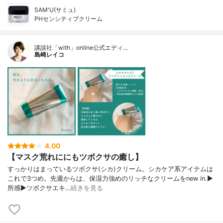
SAM'U(サミュ)
PHセンシティブクリーム
講談社「with」online公式エディ…
島崎レイコ
4.00
【マスク荒れににもツボクサの癒し】
すっかりはまっているツボクサ(シカ)クリーム。シカケア系アイテムは
これで3つめ。先週からは、保湿力強めのリッチなクリームをnew in.▶︎
所感▶︎ツボクサエキ…
続きを見る