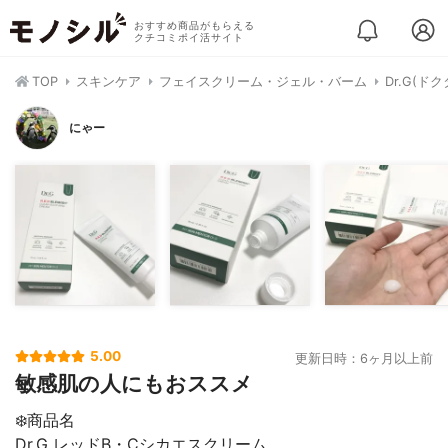
おすすめ商品がもらえる
クチコミポイ活サイト
TOP
スキンケア
フェイスクリーム・ジェル・バーム
Dr.G(
にゃー
5.00
更新日時：6ヶ月以上前
敏感肌の人にもおススメ
❄️商品名
Dr.G レッドB・Cシカエスクリーム