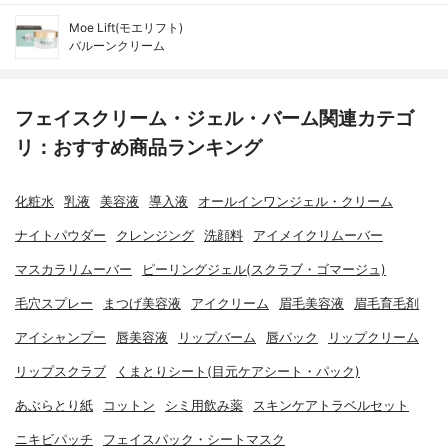
Moe Lift(モエリフト)
バルーンクリーム
フェイスクリーム・ジェル・バーム関連カテゴ
リ：おすすめ商品ランキング
化粧水
乳液
美容液
導入液
オールインワンジェル・クリーム
ナイトパウダー
クレンジング
洗顔料
アイメイクリムーバー
マスカラリムーバー
ピーリングジェル(スクラブ・ゴマージュ)
毛穴スプレー
まつげ美容液
アイクリーム
眉毛美容液
眉毛育毛剤
アイシャンプー
唇美容液
リップバーム
唇パック
リップクリーム
リップスクラブ
くまとりシート(目元ケアシート・パック)
あぶらとり紙
コットン
シミ用飲み薬
スキンケアトラベルセット
ニキビパッチ
フェイスパック・シートマスク