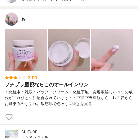
あ
3.00
プチプラ重視ならこのオールインワン！
・化粧水・乳液・パック・クリーム・化粧下地・美容液嬉しい６つの成
分がこれひとつに配合されています＾＾プチプラ重視ならコレ！昔から
お馴染みのちふれ。敏感肌で色々な…
続きを見る
CHIFURE
うるおい ジェル