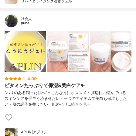
リバイタライジング濃密ジェル
社会人
yuna
4.00
ビタミンたっぷりで保湿&美白ケア✨
"ハリのある潤った肌へ"＊こんな方にオススメ・肌荒れに悩んでいる・
スキンケアを手早く済ませたい・一つのアイテムで美白も保湿もした
い・肌の調子を整えたい・肌のハリ…
続きを見る
APLIN(アプリン)