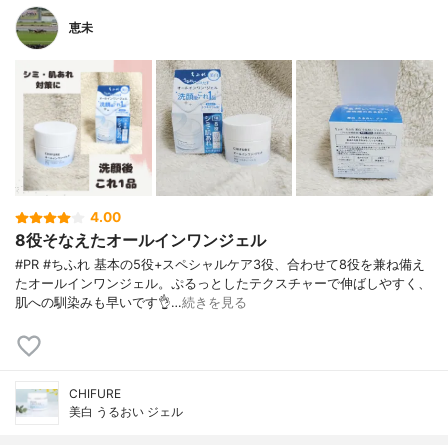
恵未
4.00
8役そなえたオールインワンジェル
#PR #ちふれ 基本の5役+スペシャルケア3役、合わせて8役を兼ね備え
たオールインワンジェル。ぷるっとしたテクスチャーで伸ばしやすく、
肌への馴染みも早いです👌…
続きを見る
CHIFURE
美白 うるおい ジェル