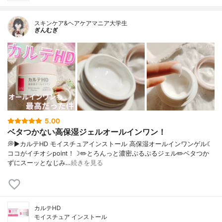
スキンケア&ヘアケアマニア大学生
ぎんむぎ
5.00
ベタつかない高保湿ジェルオールインワン！
💭▶️カルテHD モイスチュアインストール 高保湿オールインワンゲル☾
ココがイチオシpoint！☽✏️とろんっと濃密ぷるぷるジェル✏️ベタつか
ずにスーッとなじみ…
続きを見る
カルテHD
モイスチュア インストール