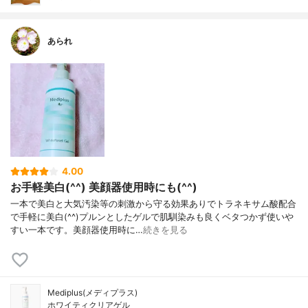
あられ
4.00
お手軽美白(^^) 美顔器使用時にも(^^)
一本で美白と大気汚染等の刺激から守る効果ありでトラネキサム酸配合
で手軽に美白(^^)プルンとしたゲルで肌馴染みも良くベタつかず使いや
すい一本です。美顔器使用時に…
続きを見る
Mediplus(メディプラス)
ホワイティクリアゲル