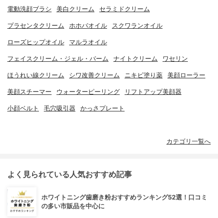
電動洗顔ブラシ
美白クリーム
セラミドクリーム
プラセンタクリーム
ホホバオイル
スクワランオイル
ローズヒップオイル
マルラオイル
フェイスクリーム・ジェル・バーム
ナイトクリーム
ワセリン
ほうれい線クリーム
シワ改善クリーム
ニキビ塗り薬
美顔ローラー
美顔スチーマー
ウォーターピーリング
リフトアップ美顔器
小顔ベルト
毛穴吸引器
かっさプレート
カテゴリ一覧へ
よく見られている人気おすすめ記事
ホワイトニング歯磨き粉おすすめランキング52選！口コミ
の多い市販品を中心に