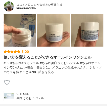
コスメと口コミが大好きな専業主婦
kirakiranoriko
5.00
使い方を変えることができるオールインワンジェル
#PR #ちふれ#うるジェル #ちふれ美白うるおいジェル #ちふれオール
インワンジェル※美白：美白とは、メラニンの生成をおさえ、シミ・ソ
バカスを防ぐこと＠chi…
続きを見る
CHIFURE
美白 うるおい ジェル