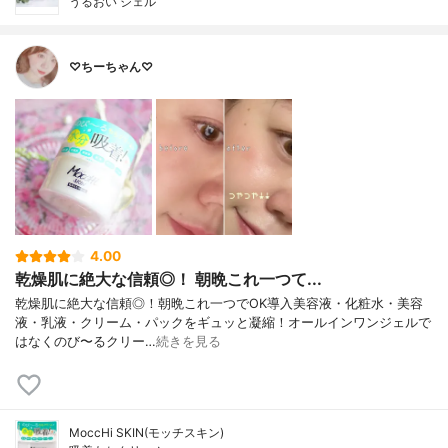
うるおい ジェル
♡ちーちゃん♡
4.00
乾燥肌に絶大な信頼◎！ 朝晩これ一つて...
乾燥肌に絶大な信頼◎！朝晩これ一つでOK導入美容液・化粧水・美容
液・乳液・クリーム・パックをギュッと凝縮！オールインワンジェルで
はなくのび〜るクリー…
続きを見る
MoccHi SKIN(モッチスキン)