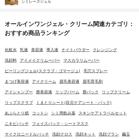
シミレーズジェル
オールインワンジェル・クリーム関連カテゴリ：
おすすめ商品ランキング
化粧水
乳液
美容液
導入液
ナイトパウダー
クレンジング
洗顔料
アイメイクリムーバー
マスカラリムーバー
ピーリングジェル(スクラブ・ゴマージュ)
毛穴スプレー
まつげ美容液
アイクリーム
眉毛美容液
眉毛育毛剤
アイシャンプー
唇美容液
リップバーム
唇パック
リップクリーム
リップスクラブ
くまとりシート(目元ケアシート・パック)
あぶらとり紙
コットン
シミ用飲み薬
スキンケアトラベルセット
ニキビパッチ
フェイスパック・シートマスク
マイクロニードルパッチ
洗顔クロス
洗顔ネット
洗顔ブラシ
繭玉