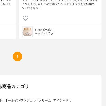
です。大粒
ンプーの泡立ちも悪く4プッシュくらいしないと泡立ちませ
ろも…
続
んでした?しかしこのサボンのヘッドスクラブを使い始め
て…
続きを見る
SABON(サボン)
ヘッドスクラブ
1
る商品カテゴリ
ト
オールインワンジェル・クリーム
アイシャドウ