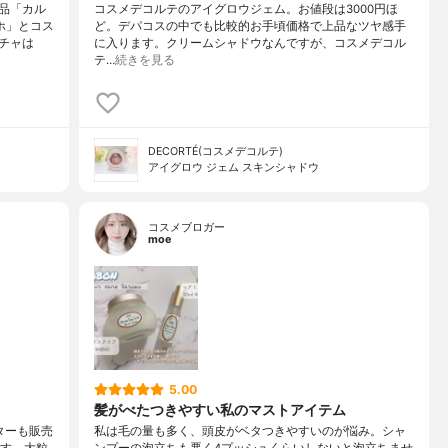
品「カル
コスメデコルテのアイグロウジェム。お値段は3000円ほ
ホ」とコス
ど。デパコスの中でも比較的お手頃価格で上品なツヤ感手
チャは
に入ります。クリームシャドウなんですが、コスメデコル
テ…
続きを見る
DECORTÉ(コスメデコルテ)
アイグロウ ジェム スキンシャドウ
コスメブロガー
moe
5.00
髪がべたつきやすい私のマストアイテム
ターも販売
私は毛の量も多く、頭皮がベタつきやすいのが悩み。シャ