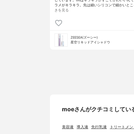
しています。06はキラキラがすごくかわいいん
ラメがキラキラ。先は細いシリコンで細かいとこ
きを見る
ZEESEA(ズーシー)
星空リキッドアイシャドウ
moeさんがクチコミしてい
美容液
導入液
先行乳液
トリートメン