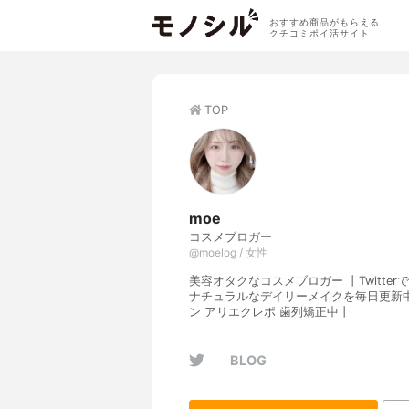
おすすめ商品がもらえる
クチコミポイ活サイト
TOP
moe
コスメブロガー
@moelog / 女性
美容オタクなコスメブロガー 丨Twitte
ナチュラルなデイリーメイクを毎日更新中
ン アリエクレポ 歯列矯正中丨
BLOG