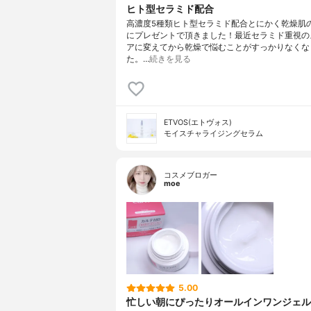
ヒト型セラミド配合
高濃度5種類ヒト型セラミド配合とにかく乾燥肌
にプレゼントで頂きました！最近セラミド重視の
アに変えてから乾燥で悩むことがすっかりなくな
た。…
続きを見る
ETVOS(エトヴォス)
モイスチャライジングセラム
コスメブロガー
moe
5.00
忙しい朝にぴったりオールインワンジェル