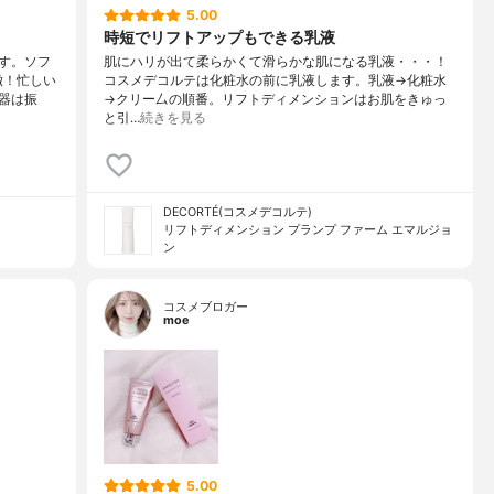
5.00
時短でリフトアップもできる乳液
す。ソフ
肌にハリが出て柔らかくて滑らかな肌になる乳液・・・！
徴！忙しい
コスメデコルテは化粧水の前に乳液します。乳液→化粧水
器は振
→クリー厶の順番。リフトディメンションはお肌をきゅっ
と引…
続きを見る
DECORTÉ(コスメデコルテ)
リフトディメンション プランプ ファーム エマルジョ
ン
コスメブロガー
moe
5.00