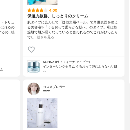
4.00
保湿力抜群、しっとりのクリーム
イトトリュ
肌タイプに合わせて「疑似角層ベール」で角層表面を整え
呼ばれるの
る美容液✨「うるおって柔らかな肌へ」のタイプ。私は乾
するの…
続
燥肌で肌が硬くなっていると言われるのでこれがぴったり
でし…
続きを見る
SOFINA iP(ソフィーナ アイピー)
インターリンクセラム うるおって弾むようなハリ肌
ラム
へ
コスメブロガー
moe