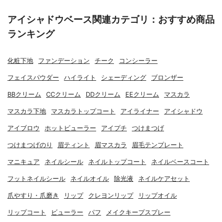
アイシャドウベース関連カテゴリ：おすすめ商品
ランキング
化粧下地
ファンデーション
チーク
コンシーラー
フェイスパウダー
ハイライト
シェーディング
ブロンザー
BBクリーム
CCクリーム
DDクリーム
EEクリーム
マスカラ
マスカラ下地
マスカラトップコート
アイライナー
アイシャドウ
アイブロウ
ホットビューラー
アイプチ
つけまつげ
つけまつげのり
眉ティント
眉マスカラ
眉毛テンプレート
マニキュア
ネイルシール
ネイルトップコート
ネイルベースコート
フットネイルシール
ネイルオイル
除光液
ネイルケアセット
爪やすり・爪磨き
リップ
クレヨンリップ
リップオイル
リップコート
ビューラー
パフ
メイクキープスプレー