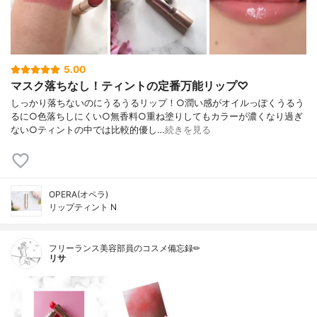
5.00
マスク落ちなし！ティントの定番万能リップ♡
しっかり落ちないのにうるうるリップ！○潤い感がオイルっぽくうるう
るに○色落ちしにくい○無香料○重ね塗りしてもカラーが濃くなり過ぎ
ない○ティントの中では比較的優し…
続きを見る
OPERA(オペラ)
リップティント N
フリーランス美容部員のコスメ備忘録✏︎
リサ