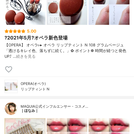
5.00
?2021年5月?オペラ新色登場
【OPERA】 オペラ▹▸ オペラ リップティント N 108 グラムベージュ
「透けるキレイ色、落ちずに続く。」✿ ポイント❁︎ 時間が経つと発色
UP⤴ …
続きを見る
OPERA(オペラ)
リップティント N
MAQUIA公式インフルエンサー・コスメ…
｜ほなみ｜