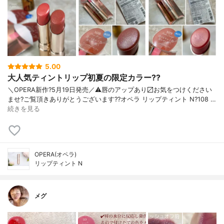
5.00
大人気ティントリップ初夏の限定カラー??
＼OPERA新作?5月19日発売／ ⚠️唇のアップあり〼 お気をつけください
ませ? ご覧頂きありがとうございます? ?オペラ リップティント N ?108 …
続きを見る
OPERA(オペラ)
リップティント N
メグ