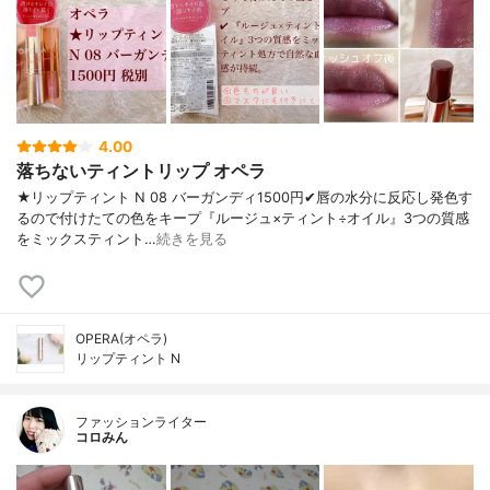
4.00
落ちないティントリップ オペラ
★リップティント N 08 バーガンディ1500円✔︎唇の水分に反応し発色す
るので付けたての色をキープ『ルージュ×ティント÷オイル』3つの質感
をミックスティント…
続きを見る
OPERA(オペラ)
リップティント N
ファッションライター
コロみん