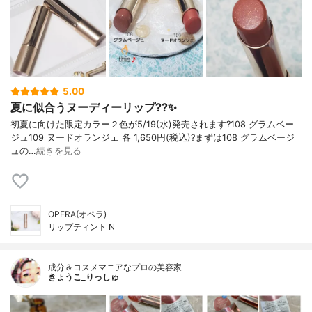
5.00
夏に似合うヌーディーリップ??✨
初夏に向けた限定カラー２色が5/19(水)発売されます?108 グラムベー
ジュ109 ヌードオランジェ 各 1,650円(税込)?まずは108 グラムベージ
ュの…
続きを見る
OPERA(オペラ)
リップティント N
成分＆コスメマニアなプロの美容家
きょうこ_りっしゅ