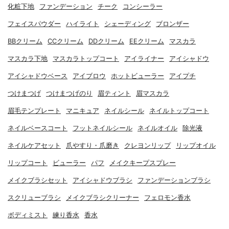
化粧下地
ファンデーション
チーク
コンシーラー
フェイスパウダー
ハイライト
シェーディング
ブロンザー
BBクリーム
CCクリーム
DDクリーム
EEクリーム
マスカラ
マスカラ下地
マスカラトップコート
アイライナー
アイシャドウ
アイシャドウベース
アイブロウ
ホットビューラー
アイプチ
つけまつげ
つけまつげのり
眉ティント
眉マスカラ
眉毛テンプレート
マニキュア
ネイルシール
ネイルトップコート
ネイルベースコート
フットネイルシール
ネイルオイル
除光液
ネイルケアセット
爪やすり・爪磨き
クレヨンリップ
リップオイル
リップコート
ビューラー
パフ
メイクキープスプレー
メイクブラシセット
アイシャドウブラシ
ファンデーションブラシ
スクリューブラシ
メイクブラシクリーナー
フェロモン香水
ボディミスト
練り香水
香水