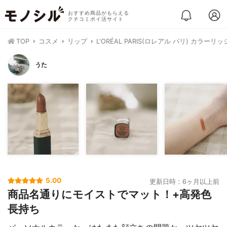
おすすめ商品がもらえる
クチコミポイ活サイト
TOP
コスメ
リップ
L'ORÉAL PARIS(ロレアル パリ) カラー
うた
5.00
更新日時：6ヶ月以上前
商品名通りにモイストでマット！+高発色
長持ち