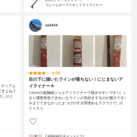
DHC(ディーエイチシー)
フレームキープリキッドアイライナー
sa2424
4.00
目の下に描いたラインが落ちない！にじまないア
イライナー☆
ミディアム
ですよね？
1.5mmの超極細ジェルアイライナーで描きやすいです♪くっ
だ…
続き
きり濃密発色できれいなラインが長続きするのが魅力です♪
今までできなかったまつげのすき間埋めもラクラクで…
続
きを見る
CANMAKE(キャンメイク)