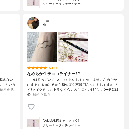
クリーミータッチライナー
主婦
kh
5.00
なめらか生チョコライナー??
起きない
１つは持っていてもいいくらいおすすめ！本当になめらか
よね、という
にするする描けるから初心者や不器用さんにもおすすめで
続きを見
す?メイク直しも不要なくらい落ちにくいけど、ポーチには
必…
続きを見る
CANMAKE(キャンメイク)
クリーミータッチライナー