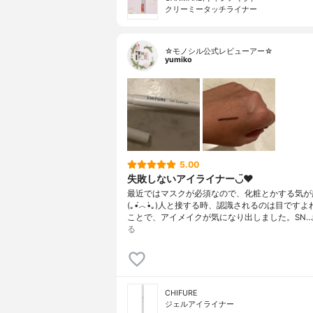
クリーミータッチライナー
☆モノシル公式レビューアー☆
yumiko
5.00
失敗しないアイライナー◡̈♥︎
最近ではマスクが必須なので、化粧とかする気が
(｡•́︿•̀｡)人と接する時、認識されるのは目です
ことで、アイメイクが気になり出しました。SN…
る
CHIFURE
ジェルアイライナー