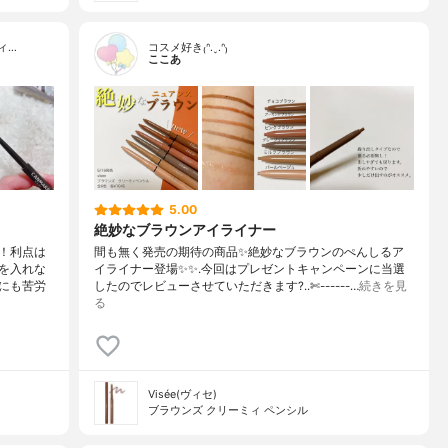
ィ…
コスメ好き₍ᐢ.ˬ.ᐢ₎
ここあ
5.00
絶妙なブラウンアイライナー
！利点は
間も無く発売の期待の商品✨絶妙なブラウンのぺんしるア
を入れな
イライナー登場✨✨.今回はプレゼントキャンペーンに当選
にも苦労
したのでレビューさせていただきます?..✄------…
続きを見
る
Visée(ヴィセ)
ブラウンズ クリーミィ ペンシル