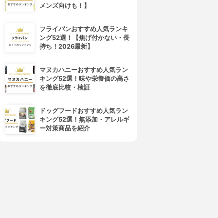
メンズ向けも！】
4位
5位
フライパンおすすめ人気ランキ
ング52選！【焦げ付かない・長
持ち！2026最新】
マヌカハニーおすすめ人気ラン
キング52選！味や栄養価の高さ
を徹底比較・検証
Love Liner(ラブ・ライナー)
CEZANNE(セザンヌ)
クリームフィットペンシル
ジェルアイライナー
ドッグフードおすすめ人気ラン
3.87
3.87
(22)
(19)
キング52選！無添加・アレルギ
¥1,170
¥550
ー対策商品を紹介