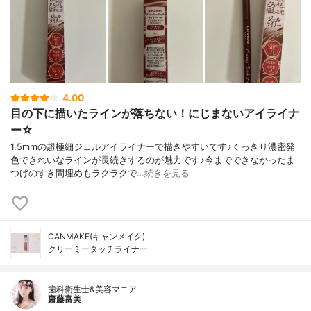
4.00
目の下に描いたラインが落ちない！にじまないアイライナ
ー☆
1.5mmの超極細ジェルアイライナーで描きやすいです♪くっきり濃密発
色できれいなラインが長続きするのが魅力です♪今までできなかったま
つげのすき間埋めもラクラクで…
続きを見る
CANMAKE(キャンメイク)
クリーミータッチライナー
歯科衛生士&美容マニア
齋藤富美