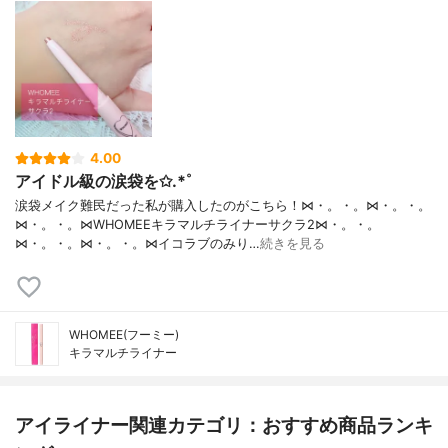
4.00
アイドル級の涙袋を✩.*˚
涙袋メイク難民だった私が購入したのがこちら！⋈・。・。⋈・。・。
⋈・。・。⋈WHOMEEキラマルチライナーサクラ2⋈・。・。
⋈・。・。⋈・。・。⋈イコラブのみり…
続きを見る
WHOMEE(フーミー)
キラマルチライナー
アイライナー関連カテゴリ：おすすめ商品ランキ