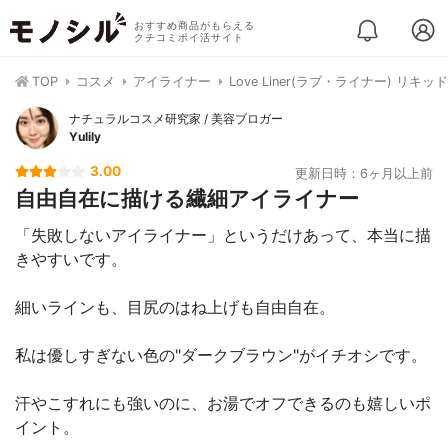
おすすめ商品がもらえる
クチコミポイ活サイト
TOP
コスメ
アイライナー
Love Liner(ラブ・ライナー) リキ
ナチュラルコスメ研究家 / 美容ブロガー
Yulily
3.00
更新日時：6ヶ月以上前
自由自在に描ける繊細アイライナー
「失敗しないアイライナー」というだけあって、本当に描
きやすいです。
細いラインも、目尻のはね上げも自由自在。
私は優しすぎない色の"ダークブラウン"がイチオシです。
汗やこすれにも強いのに、お湯でオフできるのも嬉しいポ
イント。