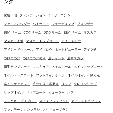
ング
化粧下地
ファンデーション
チーク
コンシーラー
フェイスパウダー
ハイライト
シェーディング
ブロンザー
BBクリーム
CCクリーム
DDクリーム
EEクリーム
マスカラ
マスカラ下地
マスカラトップコート
アイシャドウ
アイシャドウベース
アイブロウ
ホットビューラー
アイプチ
つけまつげ
つけまつげのり
眉ティント
眉マスカラ
眉毛テンプレート
マニキュア
ネイルシール
ネイルトップコート
ネイルベースコート
フットネイルシール
ネイルオイル
除光液
ネイルケアセット
爪やすり・爪磨き
リップ
クレヨンリップ
リップオイル
リップコート
ビューラー
パフ
メイクキープスプレー
メイクブラシセット
アイシャドウブラシ
ファンデーションブラシ
スクリューブラシ