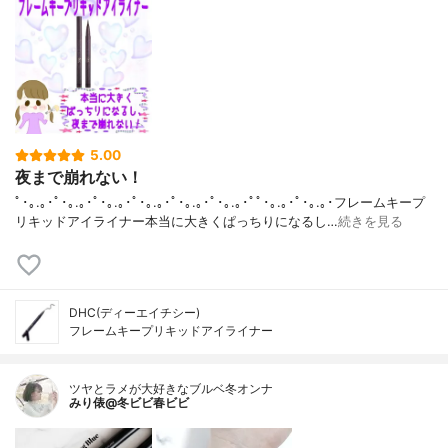
5.00
夜まで崩れない！
ﾟ･｡.｡･ﾟ･｡.｡･ﾟ･｡.｡･ﾟ･｡.｡･ﾟ･｡.｡･ﾟ･｡.｡･ﾟﾟ･｡.｡･ﾟ･｡.｡･フレームキープ
リキッドアイライナー本当に大きくぱっちりになるし…
続きを見る
DHC(ディーエイチシー)
フレームキープリキッドアイライナー
ツヤとラメが大好きなブルベ冬オンナ
みり俵@冬ビビ春ビビ