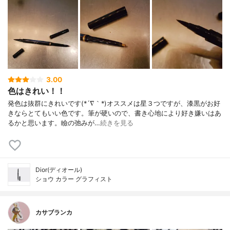
3.00
色はきれい！！
発色は抜群にきれいです(*´∇｀*)オススメは星３つですが、漆黒がお好
きならとてもいい色です。筆が硬いので、書き心地により好き嫌いはあ
るかと思います。瞼の弛みが…
続きを見る
Dior(ディオール)
ショウ カラー グラフィスト
カサブランカ