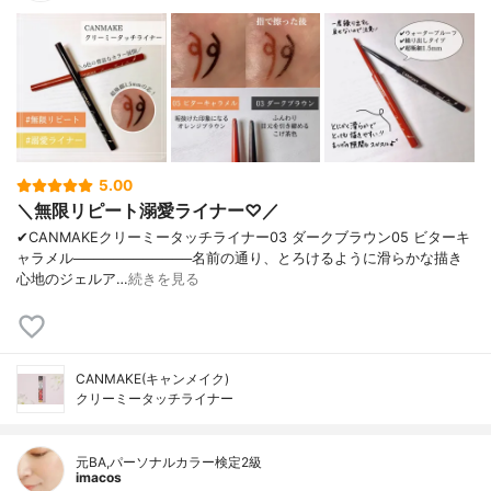
5.00
＼無限リピート溺愛ライナー♡／
✔︎CANMAKEクリーミータッチライナー03 ダークブラウン05 ビターキ
ャラメル────────────名前の通り、とろけるように滑らかな描き
心地のジェルア…
続きを見る
CANMAKE(キャンメイク)
クリーミータッチライナー
元BA,パーソナルカラー検定2級
imacos