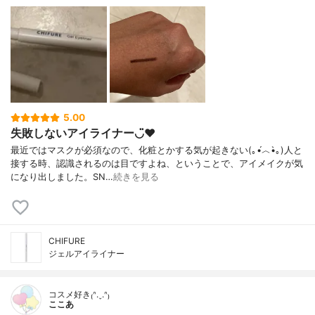
5.00
失敗しないアイライナー◡̈♥︎
最近ではマスクが必須なので、化粧とかする気が起きない(｡•́︿•̀｡)人と
接する時、認識されるのは目ですよね、ということで、アイメイクが気
になり出しました。SN…
続きを見る
CHIFURE
ジェルアイライナー
コスメ好き₍ᐢ.ˬ.ᐢ₎
ここあ