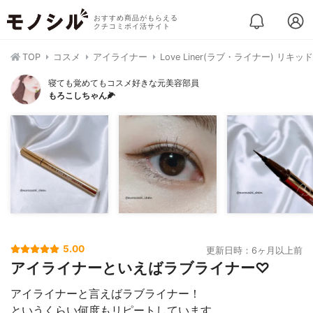
おすすめ商品がもらえる
クチコミポイ活サイト
TOP
コスメ
アイライナー
Love Liner(ラブ・ライナー) リキ
寝ても覚めてもコスメ好きな元美容部員
もろこしちゃん🌽
5.00
更新日時：6ヶ月以上前
アイライナーといえばラブライナー♡
アイライナーと言えばラブライナー！
というくらい何度もリピートしています。