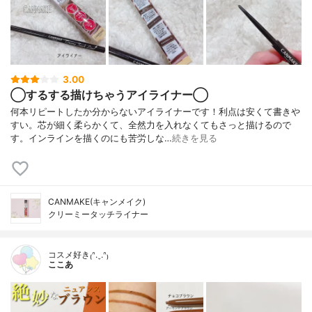
3.00
◯するする描けちゃうアイライナー◯
何本リピートしたか分からないアイライナーです！利点は安くて書きや
すい。芯が細く柔らかくて、全然力を入れなくてもさっと描けるので
す。インラインを描くのにも苦労しな…
続きを見る
CANMAKE(キャンメイク)
クリーミータッチライナー
コスメ好き₍ᐢ.ˬ.ᐢ₎
ここあ