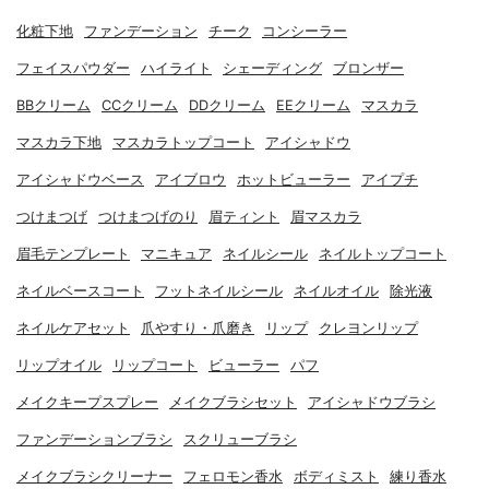
化粧下地
ファンデーション
チーク
コンシーラー
フェイスパウダー
ハイライト
シェーディング
ブロンザー
BBクリーム
CCクリーム
DDクリーム
EEクリーム
マスカラ
マスカラ下地
マスカラトップコート
アイシャドウ
アイシャドウベース
アイブロウ
ホットビューラー
アイプチ
つけまつげ
つけまつげのり
眉ティント
眉マスカラ
眉毛テンプレート
マニキュア
ネイルシール
ネイルトップコート
ネイルベースコート
フットネイルシール
ネイルオイル
除光液
ネイルケアセット
爪やすり・爪磨き
リップ
クレヨンリップ
リップオイル
リップコート
ビューラー
パフ
メイクキープスプレー
メイクブラシセット
アイシャドウブラシ
ファンデーションブラシ
スクリューブラシ
メイクブラシクリーナー
フェロモン香水
ボディミスト
練り香水