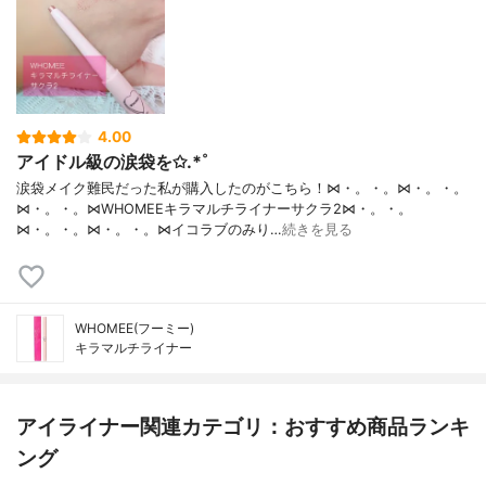
4.00
アイドル級の涙袋を✩.*˚
涙袋メイク難民だった私が購入したのがこちら！⋈・。・。⋈・。・。
⋈・。・。⋈WHOMEEキラマルチライナーサクラ2⋈・。・。
⋈・。・。⋈・。・。⋈イコラブのみり…
続きを見る
WHOMEE(フーミー)
キラマルチライナー
アイライナー関連カテゴリ：おすすめ商品ランキ
ング