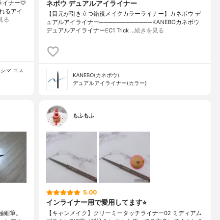
ネボウ デュアルアイライナー
イライナー♡
れるアイ
【目元が引き立つ錯視メイクカラーライナー】カネボウ デ
見る
ュアルアイライナー────────────KANEBOカネボウ
デュアルアイライナーEC1 Trick …
続きを見る
ナカシマ コス
KANEBO(カネボウ)
デュアルアイライナー(カラー)
もふもふ
5.00
インライナー用で愛用してます⭐︎
極細筆。
【キャンメイク】クリーミータッチライナー02 ミディアム