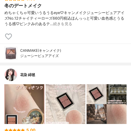
冬のデートメイク
めちゃくちゃ可愛いうるうるeye♡キャンメイクジューシーピュアアイ
ズNo.12チャイティーローズ660円税込ほんっっと可愛い血色感とうる
うる感♡ピンクみのあるテ…
続きを見る
CANMAKE(キャンメイク)
ジューシーピュアアイズ
花染 緋毬
5.00