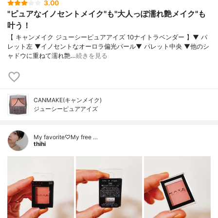
3.00
"ピュアなイノセントメイク"も"大人っぽ濡れ艶メイク"も
叶う！
【 キャンメイク ジューシーピュアアイズ 10ナイトラベンダー 】▼ パ
レット左 ▼イノセントなオーロラ偏光パール▼ パレット中央 ▼他のシ
ャドウに重ねて濡れ艶…
続きを見る
CANMAKE(キャンメイク)
ジューシーピュアアイズ
My favorite♡My free …
thihi