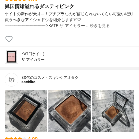
異国情緒溢れるダスティピンク
ケイトの新作が天才…！プチプラなのが信じられないくらい可愛い絶対
買うべきなアイシャドウを紹介します🏹🤍
┈┈┈┈┈┈┈┈┈┈⚪︎KATE ザ アイカラー …
続きを見る
KATE(ケイト)
ザ アイカラー
30代のコスメ・スキンケアオタク
sachiko
4.00