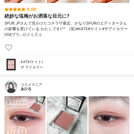
5.00
絶妙な塩梅がお洒落な目元に?
SPUR.JPさんで見かけたコチラ♡最近、かなりSPURのエディターさん
の影響を受けている わたしです(^^ゞ(笑)#KATE#ケイト#ザアイカラー
058ブラ…
続きを見る
KATE(ケイト)
ザ アイカラー
コスメマニア
あひる