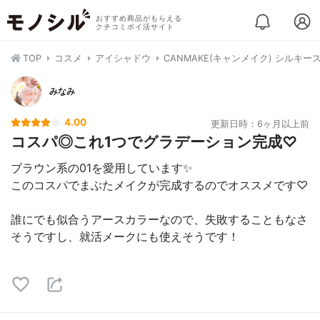
おすすめ商品がもらえる
クチコミポイ活サイト
TOP
コスメ
アイシャドウ
CANMAKE(キャンメイク) シルキ
みなみ
4.00
更新日時：6ヶ月以上前
コスパ◎これ1つでグラデーション完成♡
ブラウン系の01を愛用しています✨
このコスパでまぶたメイクが完成するのでオススメです♡
誰にでも似合うアースカラーなので、失敗することもなさ
そうですし、就活メークにも使えそうです！