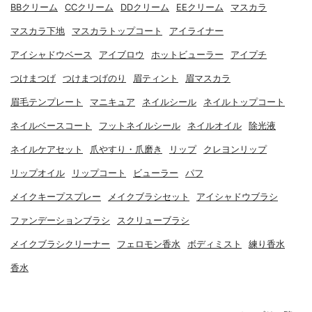
BBクリーム
CCクリーム
DDクリーム
EEクリーム
マスカラ
マスカラ下地
マスカラトップコート
アイライナー
アイシャドウベース
アイブロウ
ホットビューラー
アイプチ
つけまつげ
つけまつげのり
眉ティント
眉マスカラ
眉毛テンプレート
マニキュア
ネイルシール
ネイルトップコート
ネイルベースコート
フットネイルシール
ネイルオイル
除光液
ネイルケアセット
爪やすり・爪磨き
リップ
クレヨンリップ
リップオイル
リップコート
ビューラー
パフ
メイクキープスプレー
メイクブラシセット
アイシャドウブラシ
ファンデーションブラシ
スクリューブラシ
メイクブラシクリーナー
フェロモン香水
ボディミスト
練り香水
香水