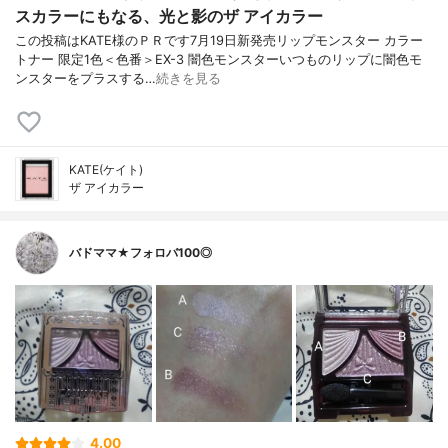
スカラーにもなる、光と影のザ アイカラー
この投稿はKATE様のＰＲです7月19日新発売リップモンスター カラー
トナー 限定1色＜色番＞EX-3 闇色モンスターいつものリップに闇色モ
ンスターをプラスする…
続きを見る
KATE(ケイト)
ザ アイカラー
バドママ★フォロバ100◎
4.00