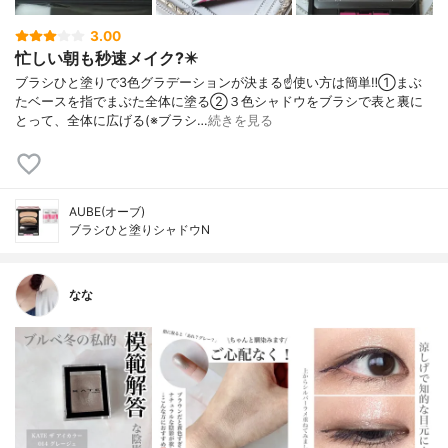
3.00
忙しい朝も秒速メイク?️✴️
ブラシひと塗りで3色グラデーションが決まる☝️使い方は簡単‼️①まぶ
たベースを指でまぶた全体に塗る②３色シャドウをブラシで表と裏に
とって、全体に広げる(※ブラシ…
続きを見る
AUBE(オーブ)
ブラシひと塗りシャドウN
なな