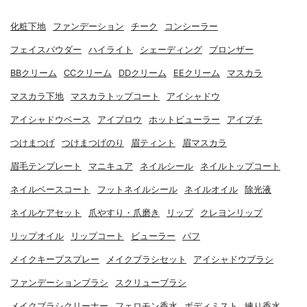
化粧下地
ファンデーション
チーク
コンシーラー
フェイスパウダー
ハイライト
シェーディング
ブロンザー
BBクリーム
CCクリーム
DDクリーム
EEクリーム
マスカラ
マスカラ下地
マスカラトップコート
アイシャドウ
アイシャドウベース
アイブロウ
ホットビューラー
アイプチ
つけまつげ
つけまつげのり
眉ティント
眉マスカラ
眉毛テンプレート
マニキュア
ネイルシール
ネイルトップコート
ネイルベースコート
フットネイルシール
ネイルオイル
除光液
ネイルケアセット
爪やすり・爪磨き
リップ
クレヨンリップ
リップオイル
リップコート
ビューラー
パフ
メイクキープスプレー
メイクブラシセット
アイシャドウブラシ
ファンデーションブラシ
スクリューブラシ
メイクブラシクリーナー
フェロモン香水
ボディミスト
練り香水