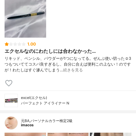
1.00
エクセルなのにわたしには合わなかった…
リキッド、ペンシル、パウダーが1つになってる。ぜんぶ使い切った☺️3
つもついててコスパ良すぎるし、自分に合えば便利この上ない！のです
が！わたしはすぐ滲んでしまう…
続きを見る
excel(エクセル)
パーフェクト アイライナー N
元BA,パーソナルカラー検定2級
imacos