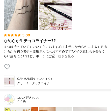
5.00
なめらか生チョコライナー??
１つは持っていてもいいくらいおすすめ！本当になめらかにするする描
けるから初心者や不器用さんにもおすすめです?メイク直しも不要なく
らい落ちにくいけど、ポーチには必…
続きを見る
CANMAKE(キャンメイク)
クリーミータッチライナー
コスメ好き₍ᐢ.ˬ.ᐢ₎
ここあ