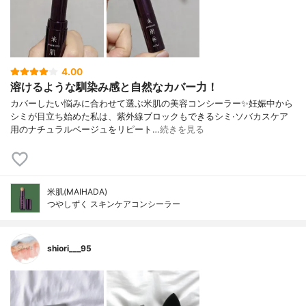
4.00
溶けるような馴染み感と自然なカバー力！
カバーしたい悩みに合わせて選ぶ米肌の美容コンシーラー✨妊娠中から
シミが目立ち始めた私は、紫外線ブロックもできるシミ·ソバカスケア
用のナチュラルベージュをリピート…
続きを見る
米肌(MAIHADA)
つやしずく スキンケアコンシーラー
shiori___95