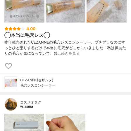
4.00
◯本当に毛穴レス◯
昨年発売されたCEZANNEの毛穴レスコンシーラー。プチプラなのにす
っとひと塗りするだけで本当に毛穴がどこかにいきました！私は鼻あた
りの毛穴が気になっていて、普…
続きを見る
CEZANNE(セザンヌ)
毛穴レスコンシーラー
コスメオタク
w_cana