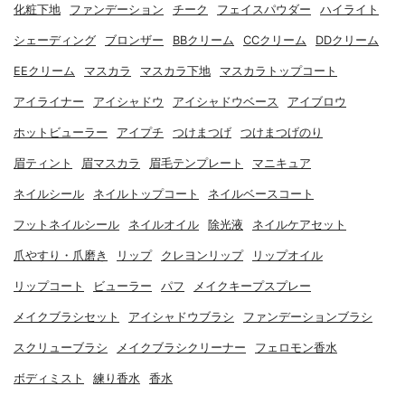
化粧下地
ファンデーション
チーク
フェイスパウダー
ハイライト
シェーディング
ブロンザー
BBクリーム
CCクリーム
DDクリーム
EEクリーム
マスカラ
マスカラ下地
マスカラトップコート
アイライナー
アイシャドウ
アイシャドウベース
アイブロウ
ホットビューラー
アイプチ
つけまつげ
つけまつげのり
眉ティント
眉マスカラ
眉毛テンプレート
マニキュア
ネイルシール
ネイルトップコート
ネイルベースコート
フットネイルシール
ネイルオイル
除光液
ネイルケアセット
爪やすり・爪磨き
リップ
クレヨンリップ
リップオイル
リップコート
ビューラー
パフ
メイクキープスプレー
メイクブラシセット
アイシャドウブラシ
ファンデーションブラシ
スクリューブラシ
メイクブラシクリーナー
フェロモン香水
ボディミスト
練り香水
香水