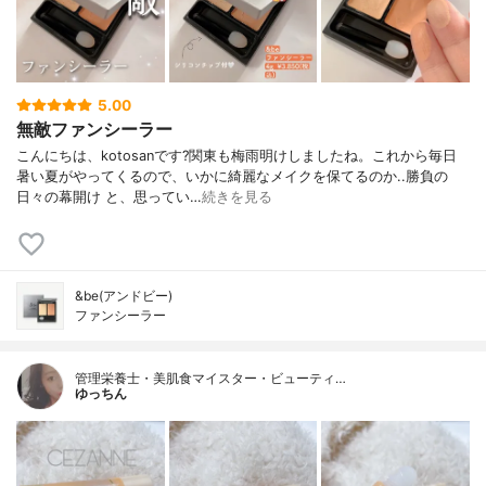
5.00
無敵ファンシーラー
こんにちは、kotosanです?関東も梅雨明けしましたね。これから毎日
暑い夏がやってくるので、いかに綺麗なメイクを保てるのか..勝負の
日々の幕開け と、思ってい…
続きを見る
&be(アンドビー)
ファンシーラー
管理栄養士・美肌食マイスター・ビューティ…
ゆっちん