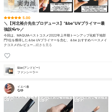
5.00
＼【河北裕介先生プロデュース】”&be”UVプライマー最
強説👓✨／
今回は、MAQUIAベストコスメ2022年上半期トーンアップ化粧下地部
門1位を獲得した＆be UVプライマーを含む、＆be おすすめベースメイ
クコスメのレビュー…
続きを見る
&be(アンドビー)
ファンシーラー
イエベ春
なゆ