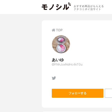
おすすめ商品がもらえる
クチコミポイ活サイト
TOP
あいゆ
@FNhJoxNdHc4kT0u
フォローする