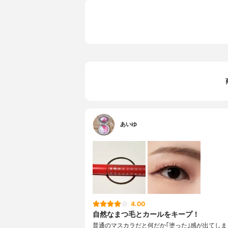
あいゆ
4.00
自然なまつ毛とカールをキープ！
普通のマスカラだと何だか｢塗った｣感が出てしま