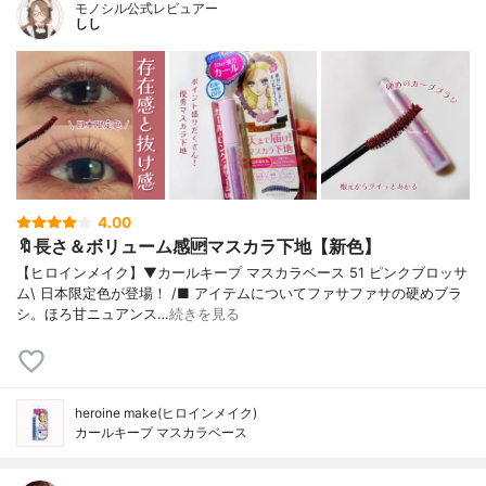
モノシル公式レビュアー
しし
4.00
🔖長さ＆ボリューム感🆙マスカラ下地【新色】
【ヒロインメイク】▼カールキープ マスカラベース 51 ピンクブロッサ
ム\ 日本限定色が登場！ /■ アイテムについてファサファサの硬めブラ
シ。ほろ甘ニュアンス…
続きを見る
heroine make(ヒロインメイク)
カールキープ マスカラベース