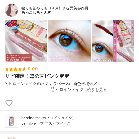
寝ても覚めてもコスメ好きな元美容部員
もろこしちゃん🌽
5.00
リピ確定！ほの甘ピンク💗💗
＼ヒロインメイクのマスカラベースに新色登場👀／𓐄 𓐄 𓐄 𓐄 𓐄 𓐄 𓐄 𓐄 𓐄 𓐄 𓐄
𓐄 𓐄 𓐄 𓐄 𓐄 𓐄 𓐄 𓐄 𓐄 𓐄 𓐄 𓐄 𓐄 𓐄⿻ヒロインメイク…
続きを見る
heroine make(ヒロインメイク)
カールキープ マスカラベース