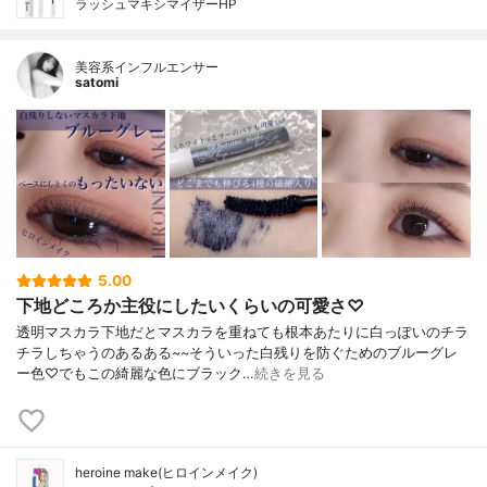
ラッシュマキシマイザーHP
美容系インフルエンサー
satomi
5.00
下地どころか主役にしたいくらいの可愛さ♡
透明マスカラ下地だとマスカラを重ねても根本あたりに白っぽいのチラ
チラしちゃうのあるある~~そういった白残りを防ぐためのブルーグレ
ー色♡でもこの綺麗な色にブラック…
続きを見る
heroine make(ヒロインメイク)