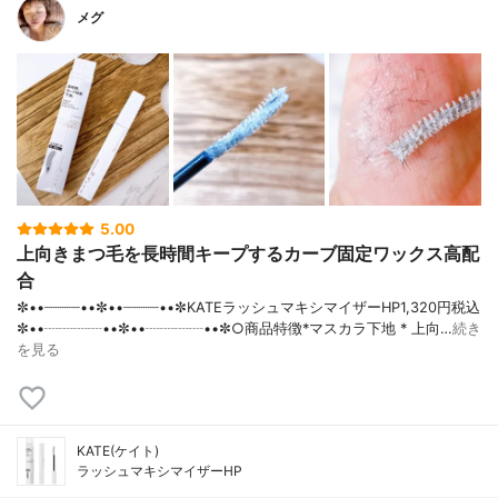
メグ
5.00
上向きまつ毛を長時間キープするカーブ固定ワックス高配
合
✼••┈┈┈┈••✼••┈┈┈┈••✼KATEラッシュマキシマイザーHP1,320円税込
✼••┈┈┈┈••✼••┈┈┈┈••✼○商品特徴*マスカラ下地 * 上向…
続き
を見る
KATE(ケイト)
ラッシュマキシマイザーHP