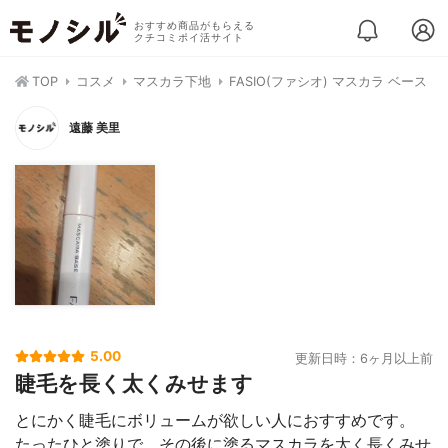
おすすめ商品がもらえる
クチコミポイ活サイト
TOP
コスメ
マスカラ下地
FASIO(ファシオ) マスカラ ベース
遠藤 美里
5.00
更新日時：6ヶ月以上前
睫毛を長く太くみせます
とにかく睫毛にボリュームが欲しい人におすすめです。
たったひと塗りで、その後に塗るマスカラを太く長くみせ