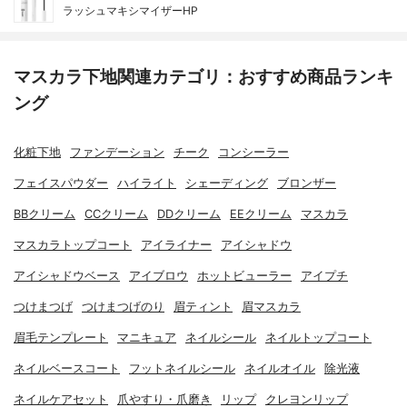
ラッシュマキシマイザーHP
マスカラ下地関連カテゴリ：おすすめ商品ランキ
ング
化粧下地
ファンデーション
チーク
コンシーラー
フェイスパウダー
ハイライト
シェーディング
ブロンザー
BBクリーム
CCクリーム
DDクリーム
EEクリーム
マスカラ
マスカラトップコート
アイライナー
アイシャドウ
アイシャドウベース
アイブロウ
ホットビューラー
アイプチ
つけまつげ
つけまつげのり
眉ティント
眉マスカラ
眉毛テンプレート
マニキュア
ネイルシール
ネイルトップコート
ネイルベースコート
フットネイルシール
ネイルオイル
除光液
ネイルケアセット
爪やすり・爪磨き
リップ
クレヨンリップ