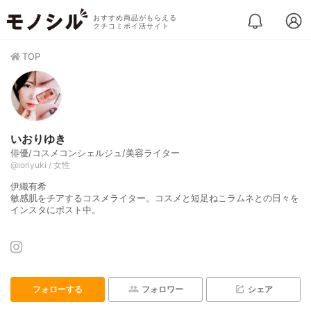
おすすめ商品がもらえる
クチコミポイ活サイト
TOP
いおりゆき
俳優/コスメコンシェルジュ/美容ライター
@ioriyuki / 女性
伊織有希
敏感肌をチアするコスメライター。コスメと短足ねこラムネとの日々を
インスタにポスト中。
フォローする
フォロワー
シェア