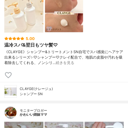
5.00
温冷スパ&翌日もツヤ髪♡
《CLAYGE》シャンプー&トリートメントSN自宅でスパ感覚にヘアケア
出来るシリーズ✨♡シャンプー♡クレイ配合で、地肌の皮脂や汚れを吸
着除去してくれる、ノンシリ…
続きを見る
CLAYGE(クレージュ)
シャンプー SN
モニターブロガー
かわいい姉妹ママ