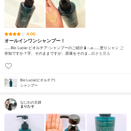
4.00
オールインワンシャンプー！
……⁡Bio Lucia⁡⁡-ビオルチア-⁡⁡シャンプー⁡⁡のご紹介🧴‎◌𓈒𓐍⁡……⁡⁡⁡⁡塗りシャン ご
存知ですか？⁡⁡⁡⁡字、そのままですが、⁡原液をそのま…
続きを見る
Bio Lucia(ビオルチア)
シャンプー
なにわの主婦
まりたそ