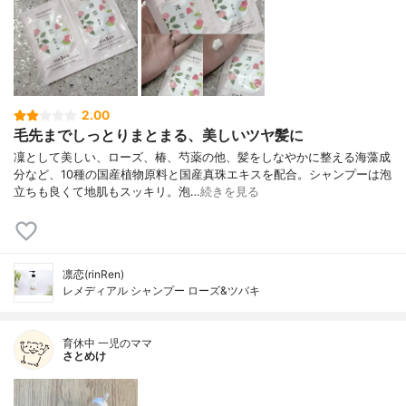
2.00
毛先までしっとりまとまる、美しいツヤ髪に
凜として美しい、ローズ、椿、芍薬の他、髪をしなやかに整える海藻成
分など、10種の国産植物原料と国産真珠エキスを配合。シャンプーは泡
立ちも良くて地肌もスッキリ。泡…
続きを見る
凛恋(rinRen)
レメディアル シャンプー ローズ&ツバキ
育休中 一児のママ
さとめけ