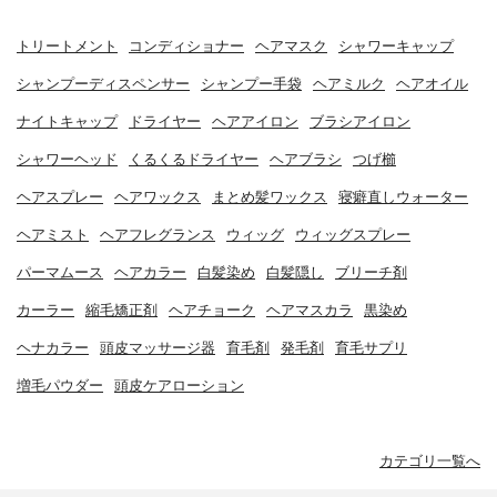
トリートメント
コンディショナー
ヘアマスク
シャワーキャップ
シャンプーディスペンサー
シャンプー手袋
ヘアミルク
ヘアオイル
ナイトキャップ
ドライヤー
ヘアアイロン
ブラシアイロン
シャワーヘッド
くるくるドライヤー
ヘアブラシ
つげ櫛
ヘアスプレー
ヘアワックス
まとめ髪ワックス
寝癖直しウォーター
ヘアミスト
ヘアフレグランス
ウィッグ
ウィッグスプレー
パーマムース
ヘアカラー
白髪染め
白髪隠し
ブリーチ剤
カーラー
縮毛矯正剤
ヘアチョーク
ヘアマスカラ
黒染め
ヘナカラー
頭皮マッサージ器
育毛剤
発毛剤
育毛サプリ
増毛パウダー
頭皮ケアローション
カテゴリ一覧へ