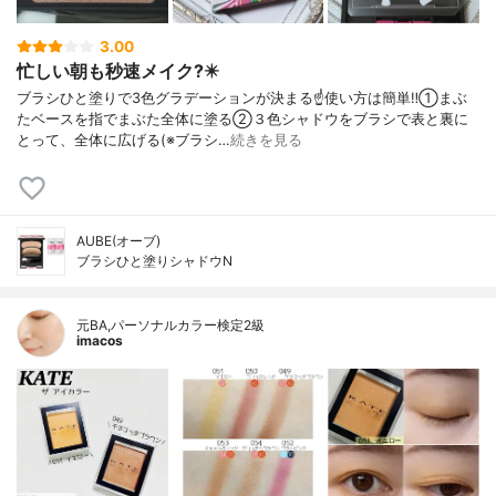
3.00
忙しい朝も秒速メイク?️✴️
ブラシひと塗りで3色グラデーションが決まる☝️使い方は簡単‼️①まぶ
たベースを指でまぶた全体に塗る②３色シャドウをブラシで表と裏に
とって、全体に広げる(※ブラシ…
続きを見る
AUBE(オーブ)
ブラシひと塗りシャドウN
元BA,パーソナルカラー検定2級
imacos