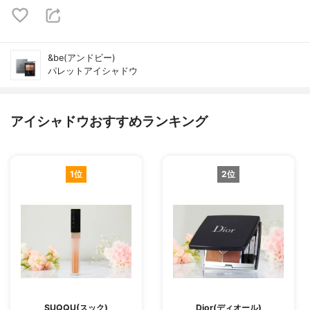
&be(アンドビー)
パレットアイシャドウ
アイシャドウおすすめランキング
1位
2位
SUQQU(スック)
Dior(ディオール)