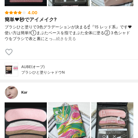
4.00
簡単❤️秒でアイメイク?
ブラシひと塗りで3色グラデーションが決まる☝️『15 レッド系』です❤️
使い方は簡単‼️①まぶたベースを指でまぶた全体に塗る②３色シャド
ウをブラシで表と裏にとっ…
続きを見る
AUBE(オーブ)
ブラシひと塗りシャドウN
Kor