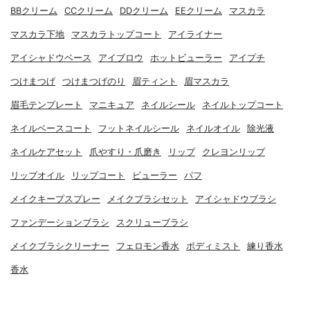
BBクリーム
CCクリーム
DDクリーム
EEクリーム
マスカラ
マスカラ下地
マスカラトップコート
アイライナー
アイシャドウベース
アイブロウ
ホットビューラー
アイプチ
つけまつげ
つけまつげのり
眉ティント
眉マスカラ
眉毛テンプレート
マニキュア
ネイルシール
ネイルトップコート
ネイルベースコート
フットネイルシール
ネイルオイル
除光液
ネイルケアセット
爪やすり・爪磨き
リップ
クレヨンリップ
リップオイル
リップコート
ビューラー
パフ
メイクキープスプレー
メイクブラシセット
アイシャドウブラシ
ファンデーションブラシ
スクリューブラシ
メイクブラシクリーナー
フェロモン香水
ボディミスト
練り香水
香水