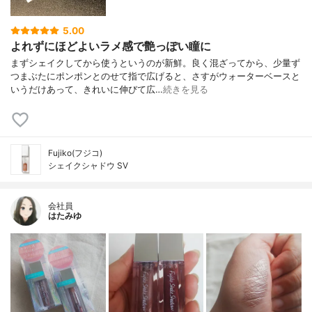
5.00
よれずにほどよいラメ感で艶っぽい瞳に
まずシェイクしてから使うというのが新鮮。良く混ざってから、少量ず
つまぶたにポンポンとのせて指で広げると、さすがウォーターベースと
いうだけあって、きれいに伸びて広…
続きを見る
Fujiko(フジコ)
シェイクシャドウ SV
会社員
はたみゆ