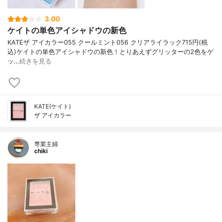
3.00
ケイトの単色アイシャドウの新色
KATE ザ アイカラー 055 クールミント 056 クリアライラック 715円(税
込) ケイトの単色アイシャドウの新色！ とりあえずグリッターの2色をゲ
ッ…
続きを見る
KATE(ケイト)
ザ アイカラー
専業主婦
chiki