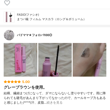
FASIO(ファシオ)
まつパ級 フィルム マスカラ（ロング＆ボリューム）
バドママ★フォロバ100◎
5.00
グレーブラウンを使用。
結構、繊細まつげになって、ダマにならないし塗りやすいです。雨に降
られても睫毛があんまり下がってなかったので、カールキープ力もある
と感じました(*^^*)汗、皮脂…
続きを見る