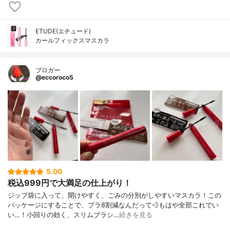
ETUDE(エチュード)
カールフィックスマスカラ
ブロガー
@eccoroco5
5.00
税込999円で大満足の仕上がり！
ジップ袋に入って、開けやすく、ごみの分別がしやすいマスカラ！この
パッケージにすることで、プラ8割減なんだって💨もはや全部これでい
い…！小回りの効く、スリムブラシ…
続きを見る