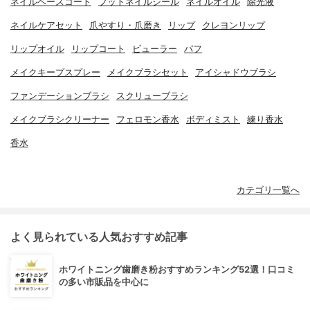
ネイルベースコート
フットネイルシール
ネイルオイル
除光液
ネイルケアセット
爪やすり・爪磨き
リップ
クレヨンリップ
リップオイル
リップコート
ビューラー
パフ
メイクキープスプレー
メイクブラシセット
アイシャドウブラシ
ファンデーションブラシ
スクリューブラシ
メイクブラシクリーナー
フェロモン香水
ボディミスト
練り香水
香水
カテゴリ一覧へ
よく見られている人気おすすめ記事
ホワイトニング歯磨き粉おすすめランキング52選！口コミ
の多い市販品を中心に