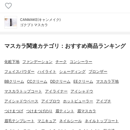
CANMAKE(キャンメイク)
ゴクブトマスカラ
マスカラ関連カテゴリ：おすすめ商品ランキング
化粧下地
ファンデーション
チーク
コンシーラー
フェイスパウダー
ハイライト
シェーディング
ブロンザー
BBクリーム
CCクリーム
DDクリーム
EEクリーム
マスカラ下地
マスカラトップコート
アイライナー
アイシャドウ
アイシャドウベース
アイブロウ
ホットビューラー
アイプチ
つけまつげ
つけまつげのり
眉ティント
眉マスカラ
眉毛テンプレート
マニキュア
ネイルシール
ネイルトップコート