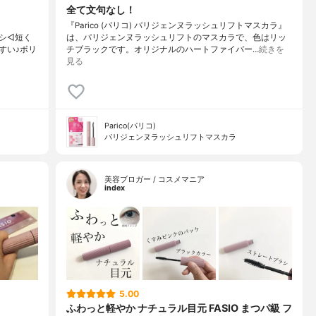
全て文句なし！
『Parico (パリコ) パリジェンヌラッシュリフトマスカラ』
シ◁短く
は、パリジェンヌラッシュリフトのマスカラで、色はリッ
すい♪ボリ
チブラックです。オリジナルのハートファイバー…
続きを
見る
Parico(パリコ)
パリジェンヌラッシュリフトマスカラ
美容ブロガー / コスメマニア
index
5.00
ふわっと軽やか ナチュラル目元 FASIO まつパ級 フ