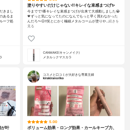
塗りやすいだけじゃない!!キレイな束感まつげ✨️
だきまし
今までで1番キレイな束感まつげが出来て大感動しました😭
のあるま
💗⁡ずっと気になってたのになんでもっと早く買わなかった
ルーフ処
んだろ〜😖!!笑⁡⁡とにかく極細メタルコームが塗りや…
続きを
見る
CANMAKE(キャンメイク)
ラ
メタルックマスカラ
コスメと口コミが大好きな専業主婦
kirakiranoriko
5.00
縮が叶
ボリューム効果・ロング効果・カールキープ力、