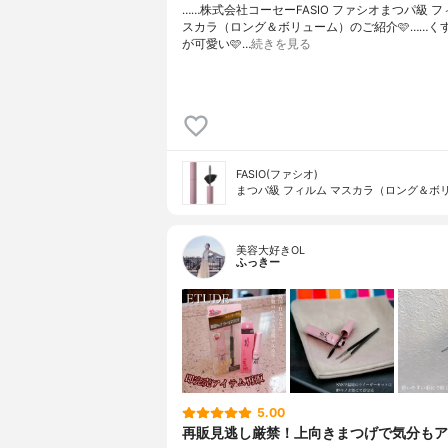
……⁡⁡株式会社コーセー⁡⁡FASIO ファシオ⁡⁡まつパ級
スカラ⁡⁡（ロング＆ボリューム）⁡⁡のご紹介🩷️⁡⁡……⁡
が可愛い🩷️⁡⁡…
続きを見る
FASIO(ファシオ)
まつパ級 フィルム マスカラ（ロング＆ボ
美容大好きOL
ふっきー
5.00
再販見逃し厳禁！上向きまつげで気分もア