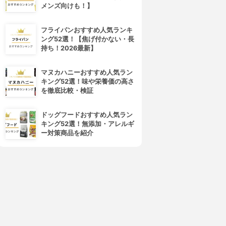
メンズ向けも！】
フライパンおすすめ人気ランキ
ング52選！【焦げ付かない・長
持ち！2026最新】
マヌカハニーおすすめ人気ラン
キング52選！味や栄養価の高さ
を徹底比較・検証
4位
5位
ドッグフードおすすめ人気ラン
キング52選！無添加・アレルギ
ー対策商品を紹介
AYBELLINE NEW YORK(メ
dejavu(デジャヴュ)
イベリン ニューヨーク)
ラッシュノックアウト エクス
ボリューム エクスプレス ハイ
トラボリューム
パーカール ウォータープルー
3.91
(27)