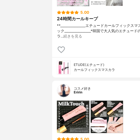
5.00
24時間カールキープ
**⁡________________⁡エチュード⁡カールフィック
ック⁡_________________⁡⁡*韓国で大人気のエチュ
ラ…
続きを見る
ETUDE(エチュード)
カールフィックスマスカラ
コスメ好き
Eririn
5.00