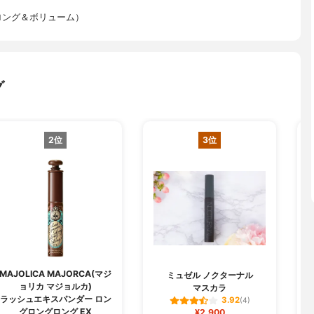
ロング＆ボリューム）
グ
2位
3位
MAJOLICA MAJORCA(マジ
M
ミュゼル ノクターナル
ョリカ マジョルカ)
マスカラ
ラッシュエキスパンダー ロン
3.92
(4)
グロングロング EX
¥2,900