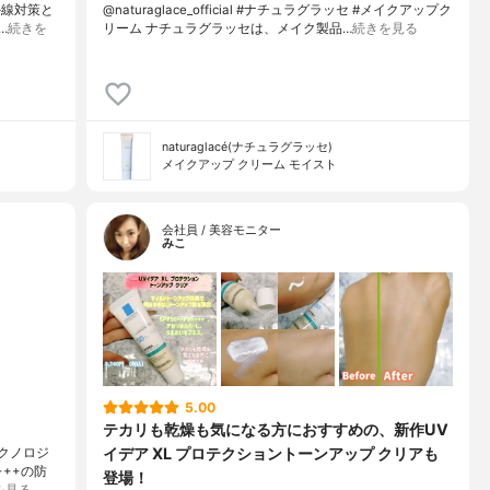
外線対策と
@naturaglace_official #ナチュラグラッセ #メイクアップク
…
続きを
リーム ナチュラグラッセは、メイク製品…
続きを見る
naturaglacé(ナチュラグラッセ)
メイクアップ クリーム モイスト
会社員 / 美容モニター
みこ
5.00
テカリも乾燥も気になる方におすすめの、新作UV
イデア XL プロテクショントーンアップ クリアも
クノロジ
+++の防
登場！