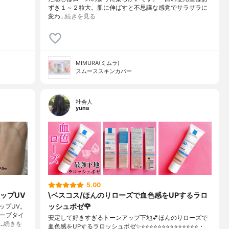
ずき１～２粒大。肌に伸ばすと不思議な感覚でサラサラに
変わ…
続きを見る
MIMURA(ミムラ)
スムーススキンカバー
社会人
yuna
5.00
ップUV
\ベスコス/ほんのりローズで血色感をUPするラロ
ッシュポゼ🌹
ップUV。
ューブタイ
安定して好きすぎるトーンアップ下地💕ほんのりローズで
…
続きを
血色感をUPするラロッシュポゼ✨⭐️⭐️⭐️⭐️⭐️⭐️⭐️⭐️⭐️⭐️⭐️⭐️⭐️⭐️・