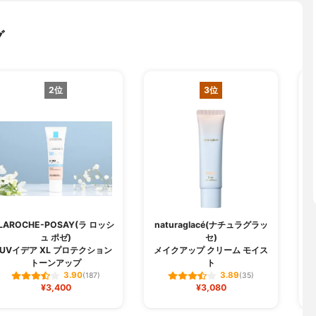
グ
2位
3位
LAROCHE-POSAY(ラ ロッシ
naturaglacé(ナチュラグラッ
ュ ポゼ)
セ)
U
UVイデア XL プロテクション
メイクアップ クリーム モイス
トーンアップ
ト
3.90
3.89
(187)
(35)
¥3,400
¥3,080