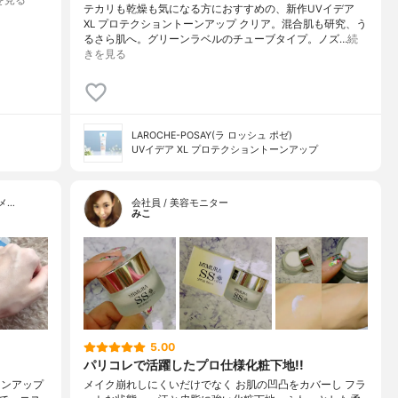
を見る
テカリも乾燥も気になる方におすすめの、新作UVイデア
XL プロテクショントーンアップ クリア。混合肌も研究、う
るさら肌へ。グリーンラベルのチューブタイプ。ノズ…
続
きを見る
LAROCHE-POSAY(ラ ロッシュ ポゼ)
UVイデア XL プロテクショントーンアップ
メ…
会社員 / 美容モニター
みこ
5.00
パリコレで活躍したプロ仕様化粧下地!!
ーンアップ
メイク崩れしにくいだけでなく お肌の凹凸をカバーし フラ