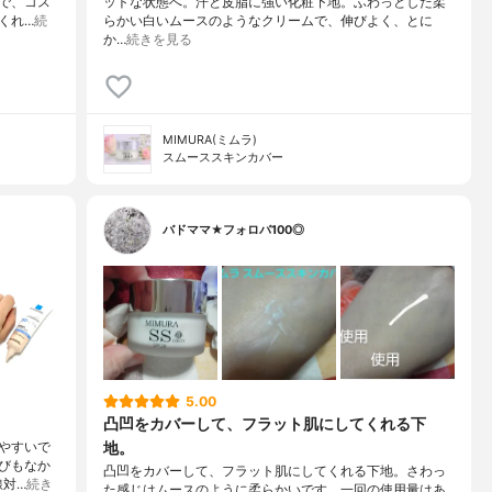
で、コス
ットな状態へ。汗と皮脂に強い化粧下地。ふわっとした柔
くれ…
続
らかい白いムースのようなクリームで、伸びよく、とに
か…
続きを見る
MIMURA(ミムラ)
スムーススキンカバー
バドママ★フォロバ100◎
5.00
凸凹をカバーして、フラット肌にしてくれる下
地。
やすいで
びもなか
凸凹をカバーして、フラット肌にしてくれる下地。さわっ
線対…
続き
た感じはムースのように柔らかいです。一回の使用量はあ