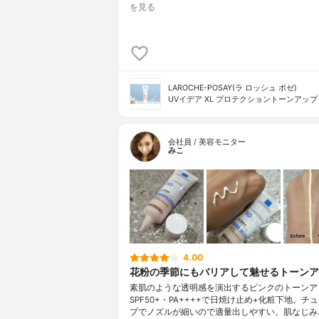
を見る
LAROCHE-POSAY(ラ ロッシュ ポゼ)
UVイデア XL プロテクショントーンアップ
会社員 / 美容モニター
みこ
4.00
花粉の季節にもバリアして魅せるトーンア
素肌のような透明感を演出するピンクのトーンア
SPF50+・PA++++で日焼け止め+化粧下地。チ
プでノズルが細いので適量出しやすい。肌なじみ