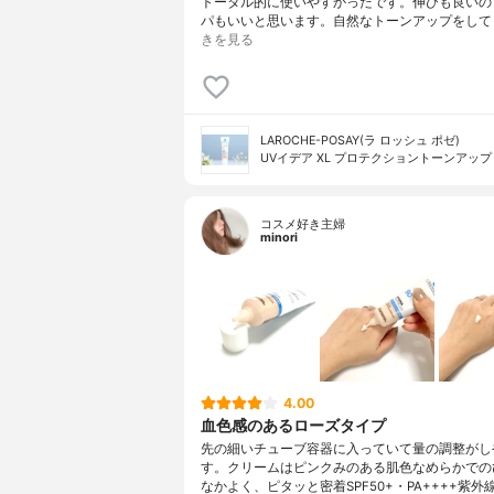
トータル的に使いやすかったです。伸びも良いの
パもいいと思います。自然なトーンアップをして
きを見る
LAROCHE-POSAY(ラ ロッシュ ポゼ)
UVイデア XL プロテクショントーンアップ
コスメ好き主婦
minori
4.00
血色感のあるローズタイプ
先の細いチューブ容器に入っていて量の調整がし
す。クリームはピンクみのある肌色なめらかでの
なかよく、ピタッと密着SPF50+・PA++++紫外