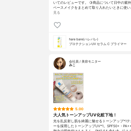
いてのレビューです。 🍋商品について日中の紫
ベースメイクをまとめて取り入れたいときに使い
見る
hare bare(ハレバレ)
プロテクションUV セラム C プライマー
会社員 / 美容モニター
みこ
5.00
大人気トーンアップUV化粧下地！
光を乱反射し肌を綺麗に魅せるトーンアップ*1テ
ーを採用したトーンアップUV*1。SPF50+・PA+