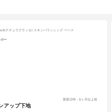
aglacé(ナチュラグラッセ) スキンバランシング ベース
ロガー
更新日時：6ヶ月以上前
ンアップ下地