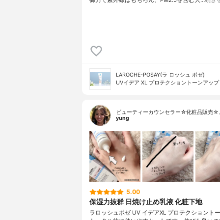
御力で紫外線はもちろん、PM2.5を含む大…
続き
LAROCHE-POSAY(ラ ロッシュ ポゼ)
UVイデア XL プロテクショントーンアップ
ビューティーカウンセラー☆化粧品販売☆
yung
5.00
保湿力抜群 日焼け止め乳液 化粧下地
ラロッシュポゼ UV イデアXL プロテクショント