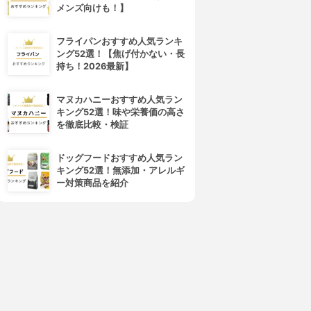
メンズ向けも！】
フライパンおすすめ人気ランキ
ング52選！【焦げ付かない・長
持ち！2026最新】
4位
5位
マヌカハニーおすすめ人気ラン
キング52選！味や栄養価の高さ
を徹底比較・検証
ドッグフードおすすめ人気ラン
キング52選！無添加・アレルギ
ー対策商品を紹介
CEZANNE(セザンヌ)
Obagi(オバジ)
VウルトラフィットベースEX
マルチプロテクト UV乳液
3.87
3.85
(18)
(3)
¥748
¥2,515