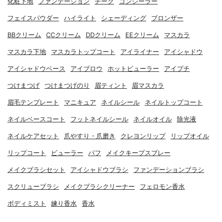
化粧下地
ファンデーション
チーク
コンシーラー
フェイスパウダー
ハイライト
シェーディング
ブロンザー
BBクリーム
CCクリーム
DDクリーム
EEクリーム
マスカラ
マスカラ下地
マスカラトップコート
アイライナー
アイシャドウ
アイシャドウベース
アイブロウ
ホットビューラー
アイプチ
つけまつげ
つけまつげのり
眉ティント
眉マスカラ
眉毛テンプレート
マニキュア
ネイルシール
ネイルトップコート
ネイルベースコート
フットネイルシール
ネイルオイル
除光液
ネイルケアセット
爪やすり・爪磨き
クレヨンリップ
リップオイル
リップコート
ビューラー
パフ
メイクキープスプレー
メイクブラシセット
アイシャドウブラシ
ファンデーションブラシ
スクリューブラシ
メイクブラシクリーナー
フェロモン香水
ボディミスト
練り香水
香水