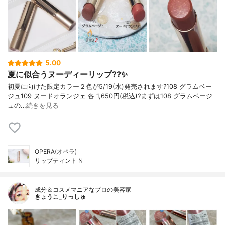
5.00
夏に似合うヌーディーリップ??✨
初夏に向けた限定カラー２色が5/19(水)発売されます?108 グラムベー
ジュ109 ヌードオランジェ 各 1,650円(税込)?まずは108 グラムベージ
ュの…
続きを見る
OPERA(オペラ)
リップティント N
成分＆コスメマニアなプロの美容家
きょうこ_りっしゅ