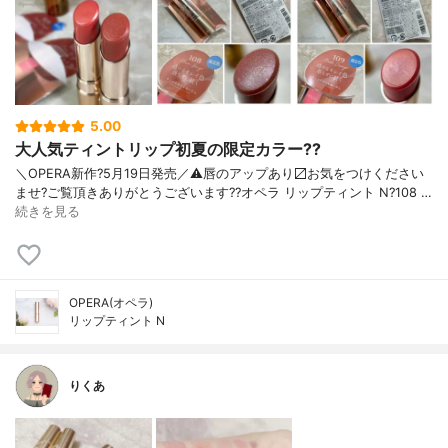
5.00
大人気ティントリップ初夏の限定カラー??
＼OPERA新作?5月19日発売／ ⚠️唇のアップあり〼 お気をつけください
ませ? ご覧頂きありがとうございます? ?オペラ リップティント N ?108 …
続きを見る
OPERA(オペラ)
リップティント N
りくあ