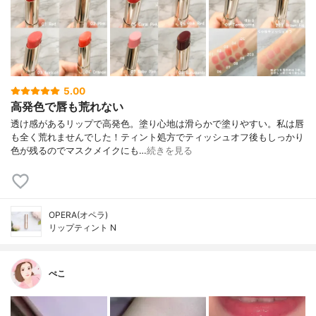
5.00
高発色で唇も荒れない
透け感があるリップで高発色。塗り心地は滑らかで塗りやすい。 私は唇
も全く荒れませんでした！ ティント処方でティッシュオフ後もしっかり
色が残るのでマスクメイクにも…
続きを見る
OPERA(オペラ)
リップティント N
ぺこ