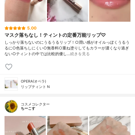
5.00
マスク落ちなし！ティントの定番万能リップ♡
しっかり落ちないのにうるうるリップ！○潤い感がオイルっぽくうるう
るに○色落ちしにくい○無香料○重ね塗りしてもカラーが濃くなり過ぎ
ない○ティントの中では比較的優し…
続きを見る
OPERA(オペラ)
リップティント N
コスメコレクター
ちーこす