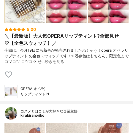
5.00
＼【最新版】大人気OPERAリップティント?全部見せ
♡【全色スウォッチ】／
今回は、今月19日にも新色が発売されましたね！そう！opera オペラリ
ップティント の全色スウォッチです！✨既存色はもちろん、限定色まで
コツコツ コツコツ せ…
続きを見る
OPERA(オペラ)
リップティント N
コスメと口コミが大好きな専業主婦
kirakiranoriko