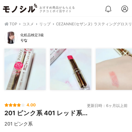
おすすめ商品がもらえる
クチコミポイ活サイト
TOP
コスメ
リップ
CEZANNE(セザンヌ) ラスティンググロス
化粧品検定3級
りな
4.00
更新日時：6ヶ月以上前
201 ピンク系 401 レッド系...
201 ピンク系