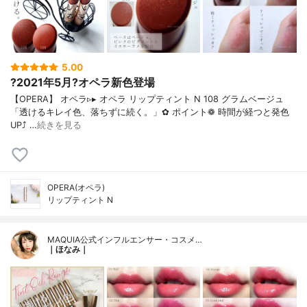
5.00
?2021年5月?オペラ新色登場
【OPERA】 オペラ▹▸ オペラ リップティント N 108 グラムベージュ
「透けるキレイ色、落ちずに続く。」✿ ポイント❁︎ 時間が経つと発色
UP⤴ …
続きを見る
OPERA(オペラ)
リップティント N
MAQUIA公式インフルエンサー・コスメ…
｜ほなみ｜