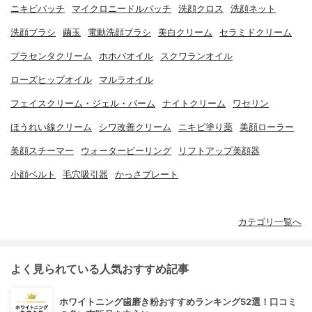
ニキビパッチ
マイクロニードルパッチ
洗顔クロス
洗顔ネット
洗顔ブラシ
繭玉
電動洗顔ブラシ
美白クリーム
セラミドクリーム
プラセンタクリーム
ホホバオイル
スクワランオイル
ローズヒップオイル
マルラオイル
フェイスクリーム・ジェル・バーム
ナイトクリーム
ワセリン
ほうれい線クリーム
シワ改善クリーム
ニキビ塗り薬
美顔ローラー
美顔スチーマー
ウォーターピーリング
リフトアップ美顔器
小顔ベルト
毛穴吸引器
かっさプレート
カテゴリ一覧へ
よく見られている人気おすすめ記事
ホワイトニング歯磨き粉おすすめランキング52選！口コミ