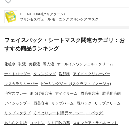
CLEAR TURN(クリアターン)
プリンセスヴェール モーニング スキンケア マスク
フェイスパック・シートマスク関連カテゴリ：お
すすめ商品ランキング
化粧水
乳液
美容液
導入液
オールインワンジェル・クリーム
ナイトパウダー
クレンジング
洗顔料
アイメイクリムーバー
マスカラリムーバー
ピーリングジェル(スクラブ・ゴマージュ)
毛穴スプレー
まつげ美容液
アイクリーム
眉毛美容液
眉毛育毛剤
アイシャンプー
唇美容液
リップバーム
唇パック
リップクリーム
リップスクラブ
くまとりシート(目元ケアシート・パック)
あぶらとり紙
コットン
シミ用飲み薬
スキンケアトラベルセット