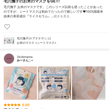
毛穴撫子のお米のマスクをGET!
毛穴撫子 お米のマスクです。このシリーズ以前も使ったことがあった
のですが、シートマスクは初めてだったので嬉しいです❤100%国産米
由来の美容成分『ライスセラム』…
続きを見る
毛穴撫子(ケアナナデシコ)
お米のマスク <シートマスク>
3kidsmama
みーさん¨̮⸝⋆
5.00