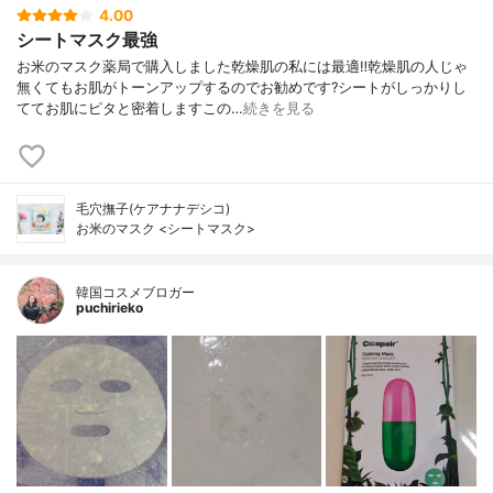
4.00
シートマスク最強
お米のマスク薬局で購入しました乾燥肌の私には最適‼️乾燥肌の人じゃ
無くてもお肌がトーンアップするのでお勧めです?シートがしっかりし
ててお肌にピタと密着しますこの…
続きを見る
毛穴撫子(ケアナナデシコ)
お米のマスク <シートマスク>
韓国コスメブロガー
puchirieko