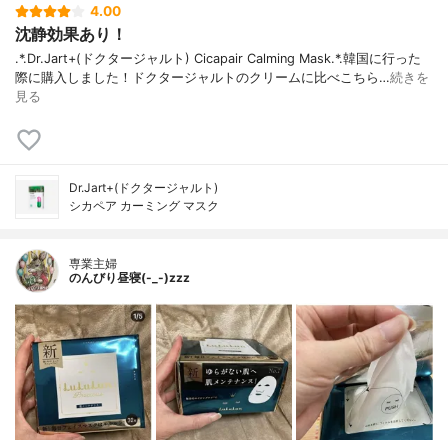
4.00
沈静効果あり！
.*.Dr.Jart+(ドクタージャルト) Cicapair Calming Mask.*.韓国に行った
際に購入しました！ドクタージャルトのクリームに比べこちら…
続きを
見る
Dr.Jart+(ドクタージャルト)
シカペア カーミング マスク
専業主婦
のんびり昼寝(-_-)zzz