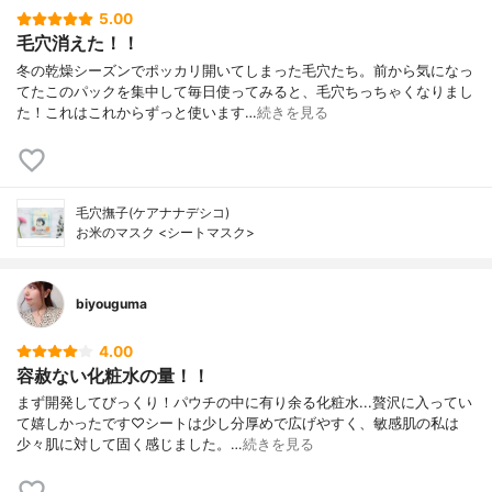
5.00
毛穴消えた！！
冬の乾燥シーズンでポッカリ開いてしまった毛穴たち。前から気になっ
てたこのパックを集中して毎日使ってみると、毛穴ちっちゃくなりまし
た！これはこれからずっと使います…
続きを見る
毛穴撫子(ケアナナデシコ)
お米のマスク <シートマスク>
biyouguma
4.00
容赦ない化粧水の量！！
まず開発してびっくり！パウチの中に有り余る化粧水...贅沢に入ってい
て嬉しかったです♡シートは少し分厚めで広げやすく、敏感肌の私は
少々肌に対して固く感じました。…
続きを見る