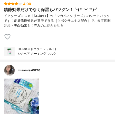
4.00
鎮静効果だけでなく保湿もバツグン！╰(*´︶`*)╯
ドクターズコスメ【Dr.Jart+】の「シカペアシリーズ」のシートパック
です！皮膚修復効果が期待できる［ツボクサエキス配合］で、炎症抑制
効果・美白効果も！赤みの…
続きを見る
Dr.Jart+(ドクタージャルト)
シカペア カーミング マスク
misamisa0826