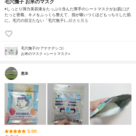
毛穴撫子 お米のマスク
◉しっとり弾力美容液をたっぷり含んだ厚手のシートマスクがお肌にぴ
たっと密着。キメをふっくら整えて、指が吸いつくほどもっちりした肌
に。毛穴の目立たない「毛穴無子(…
続きを見る
毛穴撫子(ケアナナデシコ)
お米のマスク <シートマスク>
恵未
5.00