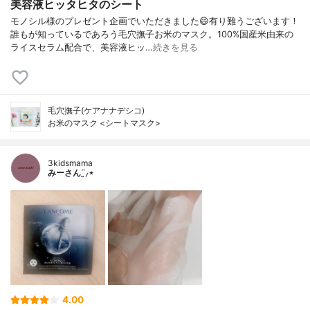
美容液ヒッタヒタのシート
モノシル様のプレゼント企画でいただきました😄有り難うございます！
誰もが知っているであろう毛穴撫子お米のマスク。100%国産米由来の
ライスセラム配合で、美容液ヒッ…
続きを見る
毛穴撫子(ケアナナデシコ)
お米のマスク <シートマスク>
3kidsmama
みーさん¨̮⸝⋆
4.00