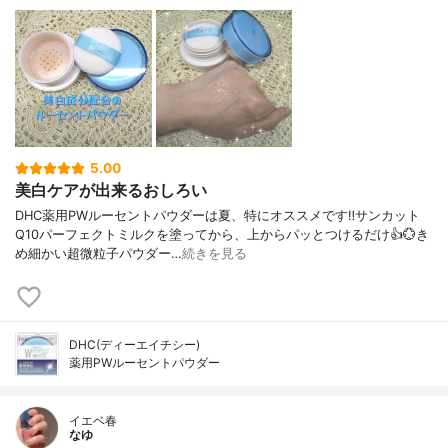
5.00
美白ケアが出来るおしろい
DHC薬用PWルーセントパウダーは夏、特にオススメです‼️サンカット
Q10パーフェクトミルクを塗ってから、上からパッとつけるだけ👍️💮き
め細かい超微粒子パウダー…
続きを見る
DHC(ディーエイチシー)
薬用PWルーセントパウダー
イエベ春
なゆ