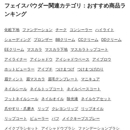
フェイスパウダー関連カテゴリ：おすすめ商品ラ
ンキング
化粧下地
ファンデーション
チーク
コンシーラー
ハイライト
シェーディング
ブロンザー
BBクリーム
CCクリーム
DDクリーム
EEクリーム
マスカラ
マスカラ下地
マスカラトップコート
アイライナー
アイシャドウ
アイシャドウベース
アイブロウ
ホットビューラー
アイプチ
つけまつげ
つけまつげのり
眉ティント
眉マスカラ
眉毛テンプレート
マニキュア
ネイルシール
ネイルトップコート
ネイルベースコート
フットネイルシール
ネイルオイル
除光液
ネイルケアセット
爪やすり・爪磨き
リップ
クレヨンリップ
リップオイル
リップコート
ビューラー
パフ
メイクキープスプレー
メイクブラシセット
アイシャドウブラシ
ファンデーションブラシ