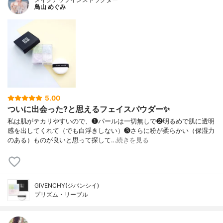
鳥山 めぐみ
5.00
ついに出会った?と思えるフェイスパウダー✨
私は肌がテカリやすいので、❶パールは一切無しで❷明るめで肌に透明
感を出してくれて（でも白浮きしない）❸さらに粉が柔らかい（保湿力
のある）ものが良いと思って探して…
続きを見る
GIVENCHY(ジバンシイ)
プリズム・リーブル