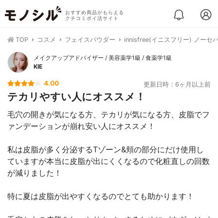
おすすめ商品がもらえる
クチコミポイ活サイト
TOP
コスメ
フェイスパウダー
innisfree(イニスフリー) ノ
メイクアップアドバイザー / 美容薬学1級 / 食薬学1級
KIE
4.00
更新日時：6ヶ月以上前
テカリやすい人にオススメ！
毛穴の開きが気になる方、テカリが気になる方、皮脂でフ
ァンデーションが崩れ安い人にオススメ！
私は皮脂が多く分泌するTゾーン&頬の部分にだけ使用し
ていますが本当に皮脂が出にくくなるので化粧直しの回数
が減りました！
特に夏は皮脂が出やすくなるのでとても助かります！