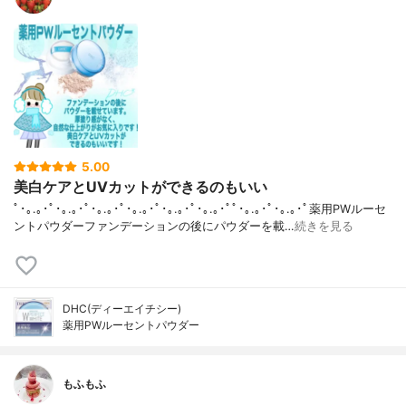
5.00
美白ケアとUVカットができるのもいい
ﾟ･｡.｡･ﾟ･｡.｡･ﾟ･｡.｡･ﾟ･｡.｡･ﾟ･｡.｡･ﾟ･｡.｡･ﾟﾟ･｡.｡･ﾟ･｡.｡･ﾟ薬用PWルーセ
ントパウダーファンデーションの後にパウダーを載…
続きを見る
DHC(ディーエイチシー)
薬用PWルーセントパウダー
もふもふ