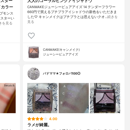
ンスター
大人のコーラルピンクアイシャドウ
イカラー
CANMAKEジューシーピュアアイズ 14 テンダーフラワー
660円で買えるプチプラアイシャドウの新色をいただきま
ップモンス
した♡ キャンメイクはプチプラとは思えないクオ…
続きを
ンスターい
見る
きを見る
CANMAKE(キャンメイク)
ジューシーピュアアイズ
バドママ★フォロバ100◎
4.00
ラメが綺麗。