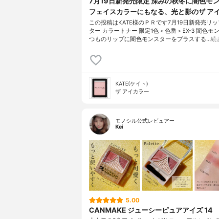
7月19日新発売限定 深みの秋冬に闇色モ
フェイスカラーにもなる、光と影のザ ア
この投稿はKATE様のＰＲです7月19日新発売リ
ター カラートナー 限定1色＜色番＞EX-3 闇色モ
つものリップに闇色モンスターをプラスする…
続
KATE(ケイト)
ザ アイカラー
モノシル公式レビュアー
Kei
5.00
CANMAKE ジューシーピュアアイズ 14