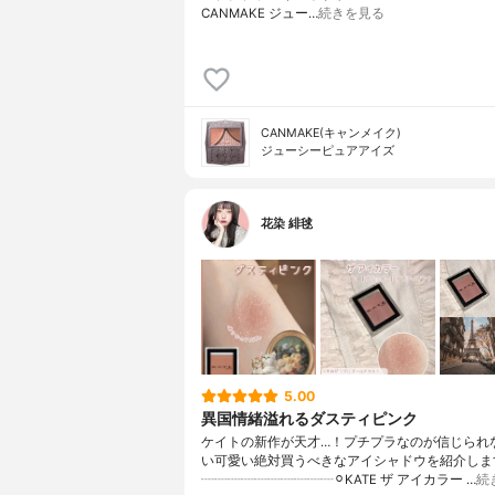
CANMAKE ジュー…
続きを見る
CANMAKE(キャンメイク)
ジューシーピュアアイズ
花染 緋毬
5.00
異国情緒溢れるダスティピンク
ケイトの新作が天才…！プチプラなのが信じられ
い可愛い絶対買うべきなアイシャドウを紹介します
┈┈┈┈┈┈┈┈┈┈⚪︎KATE ザ アイカラー …
続