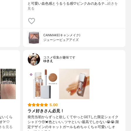
と可愛い血色感とうるうる感♡ピンクみのあるテ…
続きを
見る
CANMAKE(キャンメイク)
ジューシーピュアアイズ
コスメ収集が趣味です
ゆきえ
5.00
ラメ好きさん必見！
ないくら
発売当初からずっと欲しくてやっとGETした限定シェイク
🏹🤍
シャドウ🥺💓色といい､ツヤといい最高でしかない😭😭.限
きを見る
定デザインのキャットガールもめちゃくちゃ可愛いしオ