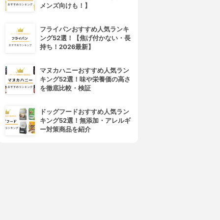
メンズ向けも！】
フライパンおすすめ人気ランキ
ング52選！【焦げ付かない・長
持ち！2026最新】
マヌカハニーおすすめ人気ラン
キング52選！味や栄養価の高さ
4位
5位
を徹底比較・検証
ドッグフードおすすめ人気ラン
キング52選！無添加・アレルギ
ー対策商品を紹介
DECORTÉ(コスメデコルテ)
SUQQU(スック)
アイグロウ ジェム スキンシャ
デザイニング カラー アイズ
ドウ
3.97
(55)
¥7,480
3.97
(72)
¥2,970