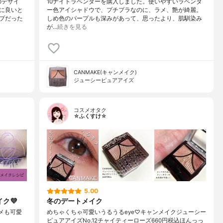
のデザイ
10ナイトラベンダーを購入しました。使いやすいラベンダ
に良いと
ー色アイシャドウで、プチプラなのに、ラメ、艶が綺麗。
プだった
しめ色のパープルも深みがあって、思ったより、肌馴染み
が…
続きを見る
CANMAKE(キャンメイク)
ジューシーピュアアイズ
コスメオタク
☆ふくすけ☆
5.00
ク💜
冬のデートメイク
ラメも可愛
めちゃくちゃ可愛いうるうるeye♡キャンメイクジューシー
ピュアアイズNo.12チャイティーローズ660円税込ほんっっ