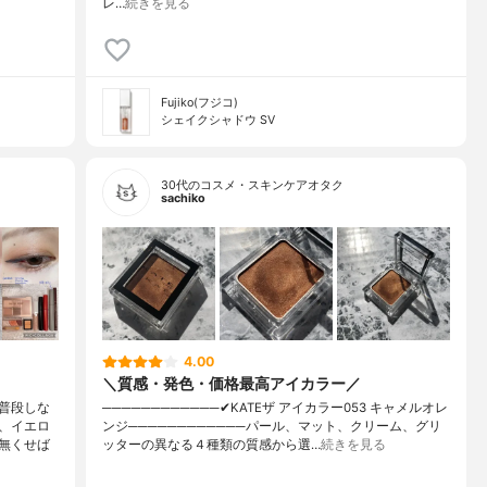
レ…
続きを見る
Fujiko(フジコ)
シェイクシャドウ SV
30代のコスメ・スキンケアオタク
sachiko
4.00
＼質感・発色・価格最高アイカラー／
普段しな
────────────✔︎KATEザ アイカラー053 キャメルオレ
、イエロ
ンジ────────────パール、マット、クリーム、グリ
無くせば
ッターの異なる４種類の質感から選…
続きを見る