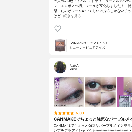
大人気の3色アイパレットがリニューアル✨パケ
ン、エンボスの柄、ツールが変化しました！！特
思ったのがツール💫中くらいの片方しかないチッ
けど…
続きを見る
CANMAKE(キャンメイク)
ジューシーピュアアイズ
社会人
yuna
5.00
CANMAKEでちょっと強気なパープルメイ
CANMAKEでちょっと強気なパープルメイク💜
いプチプラアイシャドウ✨⭐️⭐️⭐️⭐️⭐️⭐️⭐️⭐️⭐️⭐️⭐️⭐️⭐️⭐️・