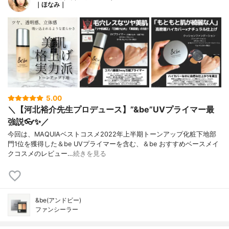
｜ほなみ｜
5.00
＼【河北裕介先生プロデュース】”&be”UVプライマー最
強説👓✨／
今回は、MAQUIAベストコスメ2022年上半期トーンアップ化粧下地部
門1位を獲得した＆be UVプライマーを含む、＆be おすすめベースメイ
クコスメのレビュー…
続きを見る
&be(アンドビー)
ファンシーラー