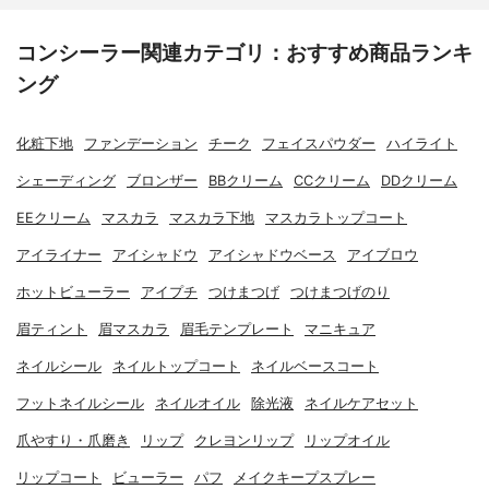
コンシーラー関連カテゴリ：おすすめ商品ランキ
ング
化粧下地
ファンデーション
チーク
フェイスパウダー
ハイライト
シェーディング
ブロンザー
BBクリーム
CCクリーム
DDクリーム
EEクリーム
マスカラ
マスカラ下地
マスカラトップコート
アイライナー
アイシャドウ
アイシャドウベース
アイブロウ
ホットビューラー
アイプチ
つけまつげ
つけまつげのり
眉ティント
眉マスカラ
眉毛テンプレート
マニキュア
ネイルシール
ネイルトップコート
ネイルベースコート
フットネイルシール
ネイルオイル
除光液
ネイルケアセット
爪やすり・爪磨き
リップ
クレヨンリップ
リップオイル
リップコート
ビューラー
パフ
メイクキープスプレー