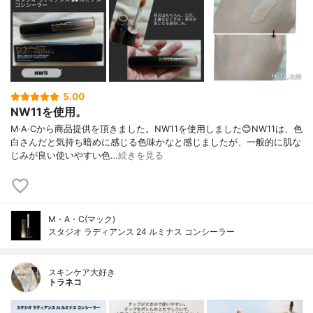
5.00
NW11を使用。
M·A·Cから商品提供を頂きました。NW11を使用しました😊NW11は、色
白さんだと気持ち暗めに感じる色味かなと感じましたが、一般的に肌な
じみが良い使いやすい色…
続きを見る
M・A・C(マック)
スタジオ ラディアンス 24 ルミナス コンシーラー
スキンケア大好き
トラネコ