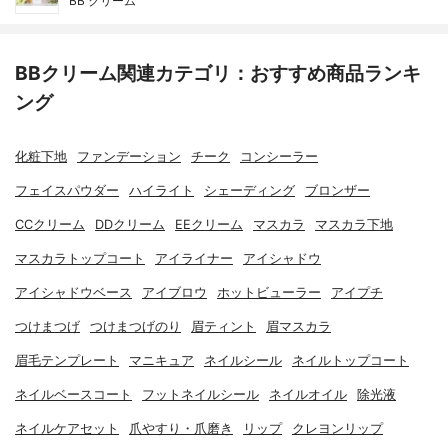
BB クリーム
BBクリーム関連カテゴリ：おすすめ商品ランキ
ング
化粧下地
ファンデーション
チーク
コンシーラー
フェイスパウダー
ハイライト
シェーディング
ブロンザー
CCクリーム
DDクリーム
EEクリーム
マスカラ
マスカラ下地
マスカラトップコート
アイライナー
アイシャドウ
アイシャドウベース
アイブロウ
ホットビューラー
アイプチ
つけまつげ
つけまつげのり
眉ティント
眉マスカラ
眉毛テンプレート
マニキュア
ネイルシール
ネイルトップコート
ネイルベースコート
フットネイルシール
ネイルオイル
除光液
ネイルケアセット
爪やすり・爪磨き
リップ
クレヨンリップ