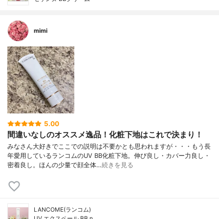
mimi
5.00
間違いなしのオススメ逸品！化粧下地はこれで決まり！
みなさん大好きでここでの説明は不要かとも思われますが・・・もう長
年愛用しているランコムのUV BB化粧下地。伸び良し・カバー力良し・
密着良し。ほんの少量で顔全体…
続きを見る
LANCOME(ランコム)
UV エクスペール BB n