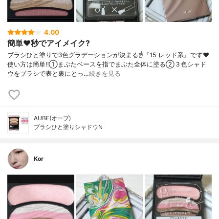
4.00
簡単❤️秒でアイメイク?
ブラシひと塗りで3色グラデーションが決まる☝️『15 レッド系』です❤️
使い方は簡単‼️①まぶたベースを指でまぶた全体に塗る②３色シャド
ウをブラシで表と裏にとっ…
続きを見る
AUBE(オーブ)
ブラシひと塗りシャドウN
Kor