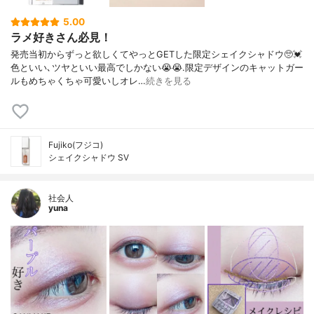
5.00
ラメ好きさん必見！
発売当初からずっと欲しくてやっとGETした限定シェイクシャドウ🥺💓
色といい､ツヤといい最高でしかない😭😭.限定デザインのキャットガー
ルもめちゃくちゃ可愛いしオレ…
続きを見る
Fujiko(フジコ)
シェイクシャドウ SV
社会人
yuna