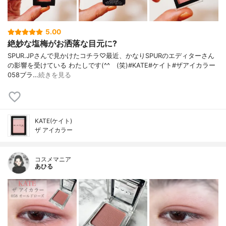
5.00
絶妙な塩梅がお洒落な目元に?
SPUR.JPさんで見かけたコチラ♡最近、かなりSPURのエディターさん
の影響を受けている わたしです(^^ゞ(笑)#KATE#ケイト#ザアイカラー
058ブラ…
続きを見る
KATE(ケイト)
ザ アイカラー
コスメマニア
あひる