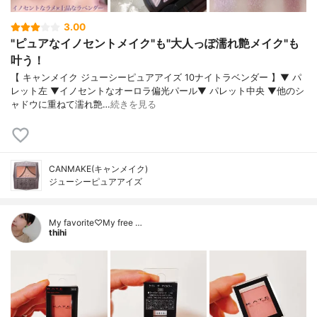
3.00
"ピュアなイノセントメイク"も"大人っぽ濡れ艶メイク"も
叶う！
【 キャンメイク ジューシーピュアアイズ 10ナイトラベンダー 】▼ パ
レット左 ▼イノセントなオーロラ偏光パール▼ パレット中央 ▼他のシ
ャドウに重ねて濡れ艶…
続きを見る
CANMAKE(キャンメイク)
ジューシーピュアアイズ
My favorite♡My free …
thihi