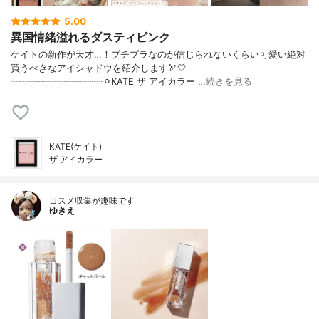
5.00
異国情緒溢れるダスティピンク
ケイトの新作が天才…！プチプラなのが信じられないくらい可愛い絶対
買うべきなアイシャドウを紹介します🏹🤍
┈┈┈┈┈┈┈┈┈┈⚪︎KATE ザ アイカラー …
続きを見る
KATE(ケイト)
ザ アイカラー
コスメ収集が趣味です
ゆきえ