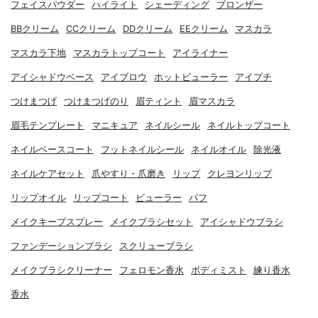
フェイスパウダー
ハイライト
シェーディング
ブロンザー
BBクリーム
CCクリーム
DDクリーム
EEクリーム
マスカラ
マスカラ下地
マスカラトップコート
アイライナー
アイシャドウベース
アイブロウ
ホットビューラー
アイプチ
つけまつげ
つけまつげのり
眉ティント
眉マスカラ
眉毛テンプレート
マニキュア
ネイルシール
ネイルトップコート
ネイルベースコート
フットネイルシール
ネイルオイル
除光液
ネイルケアセット
爪やすり・爪磨き
リップ
クレヨンリップ
リップオイル
リップコート
ビューラー
パフ
メイクキープスプレー
メイクブラシセット
アイシャドウブラシ
ファンデーションブラシ
スクリューブラシ
メイクブラシクリーナー
フェロモン香水
ボディミスト
練り香水
香水