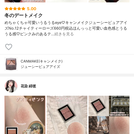
5.00
冬のデートメイク
めちゃくちゃ可愛いうるうるeye♡キャンメイクジューシーピュアアイ
ズNo.12チャイティーローズ660円税込ほんっっと可愛い血色感とうる
うる感♡ピンクみのあるテ…
続きを見る
CANMAKE(キャンメイク)
ジューシーピュアアイズ
花染 緋毬