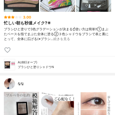
3.00
忙しい朝も秒速メイク?️✴️
ブラシひと塗りで3色グラデーションが決まる☝️使い方は簡単‼️①まぶ
たベースを指でまぶた全体に塗る②３色シャドウをブラシで表と裏に
とって、全体に広げる(※ブラシ…
続きを見る
AUBE(オーブ)
ブラシひと塗りシャドウN
なな