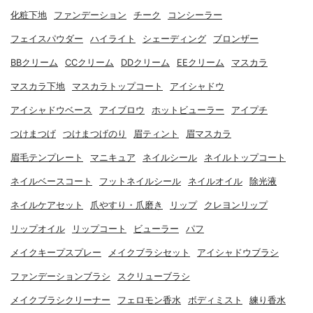
化粧下地
ファンデーション
チーク
コンシーラー
フェイスパウダー
ハイライト
シェーディング
ブロンザー
BBクリーム
CCクリーム
DDクリーム
EEクリーム
マスカラ
マスカラ下地
マスカラトップコート
アイシャドウ
アイシャドウベース
アイブロウ
ホットビューラー
アイプチ
つけまつげ
つけまつげのり
眉ティント
眉マスカラ
眉毛テンプレート
マニキュア
ネイルシール
ネイルトップコート
ネイルベースコート
フットネイルシール
ネイルオイル
除光液
ネイルケアセット
爪やすり・爪磨き
リップ
クレヨンリップ
リップオイル
リップコート
ビューラー
パフ
メイクキープスプレー
メイクブラシセット
アイシャドウブラシ
ファンデーションブラシ
スクリューブラシ
メイクブラシクリーナー
フェロモン香水
ボディミスト
練り香水