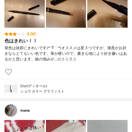
3.00
色はきれい！！
発色は抜群にきれいです(*´∇｀*)オススメは星３つですが、漆黒がお好
きならとてもいい色です。筆が硬いので、書き心地により好き嫌いはあ
るかと思います。瞼の弛みが…
続きを見る
Dior(ディオール)
ショウ カラー グラフィスト
mana