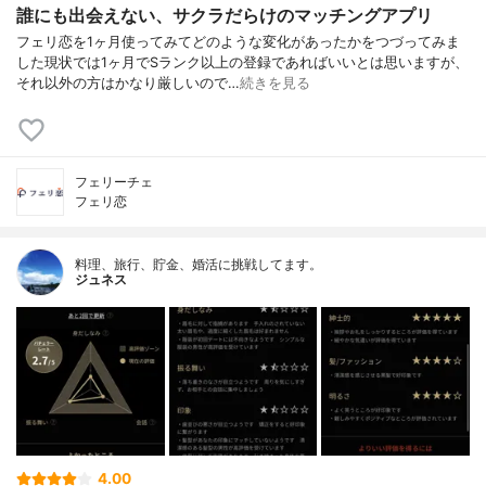
誰にも出会えない、サクラだらけのマッチングアプリ
フェリ恋を1ヶ月使ってみてどのような変化があったかをつづってみま
した現状では1ヶ月でSランク以上の登録であればいいとは思いますが、
それ以外の方はかなり厳しいので…
続きを見る
フェリーチェ
フェリ恋
料理、旅行、貯金、婚活に挑戦してます。
ジュネス
4.00