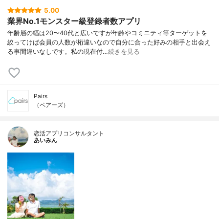
5.00
業界No.1モンスター級登録者数アプリ
年齢層の幅は20〜40代と広いですが年齢やコミニティ等ターゲットを
絞ってけば会員の人数が桁違いなので自分に合った好みの相手と出会え
る事間違いなしです。私の現在付…
続きを見る
Pairs
（ペアーズ）
恋活アプリコンサルタント
あいみん