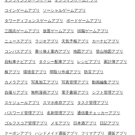
オンラインクレーンゲーム
オンラインゲームアプリ
コインゲームアプリ
ソーシャルゲームアプリ
タワーディフェンスゲームアプリ
ボードゲームアプリ
三国志ゲームアプリ
放置ゲームアプリ
頭脳ゲームアプリ
ニュースアプリ
ラジオアプリ
天気予報アプリ
カーナビアプリ
コンパスアプリ
乗り換え案内アプリ
地図アプリ
登山地図アプリ
自転車ナビアプリ
タクシー配車アプリ
レシピアプリ
家計簿アプリ
株アプリ
環境音アプリ
間取り作成アプリ
防災アプリ
カメラアプリ
写真加工アプリ
写真管理アプリ
動画編集アプリ
自撮りアプリ
無料漫画アプリ
電子書籍アプリ
シフト管理アプリ
スケジュールアプリ
スマホ依存アプリ
タスク管理アプリ
パスワード管理アプリ
名刺管理アプリ
通信量チェッカーアプリ
ゴルフスコア管理アプリ
メモアプリ
日本酒アプリ
日記アプリ
クーポンアプリ
ハンドメイド通販アプリ
フリマアプリ
通販アプリ