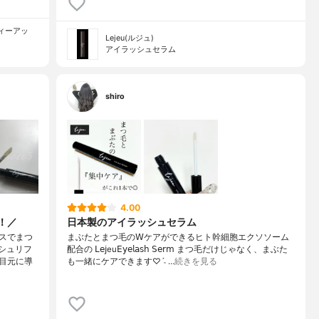
ティーアッ
Lejeu(ルジュ)
アイラッシュセラム
shiro
4.00
！／
日本製のアイラッシュセラム
スでまつ
まぶたとまつ毛の𝖶ケアができるヒト幹細胞エクソソーム
シュリフ
配合の 𝖫𝖾𝗃eu𝖤𝗒𝖾𝗅𝖺𝗌𝗁 𝖲𝖾𝗋𝗆 まつ毛だけじゃなく、まぶた
目元に導
も一緒にケアできます♡ˊ˗ …
続きを見る