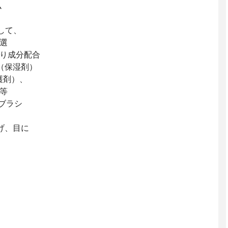
ム
して、
選
り成分配合
（保湿剤）
護剤）、
等
ブラシ
げ、目に