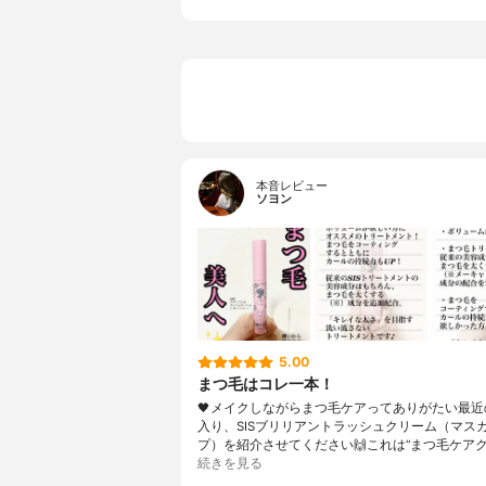
本音レビュー
ソヨン
5.00
まつ毛はコレ一本！
🖤メイクしながらまつ毛ケアってありがたい最近
入り、SISブリリアントラッシュクリーム（マス
プ）を紹介させてください🙌これは“まつ毛ケアク
続きを見る