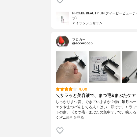
PHOEBE BEAUTY UP(フィービービュー
プ)
アイラッシュセラム
ブロガー
@eccoroco5
4.00
＼サラッと美容液で、まつ毛&まぶたケア
しっかりまつ育、できていますか？特に毎月ぺー
エクやまつパをしてる人！はい、私です。←ラッ
トの虜。《まつ毛・まぶたの集中ケアで、映える
く次…
続きを見る