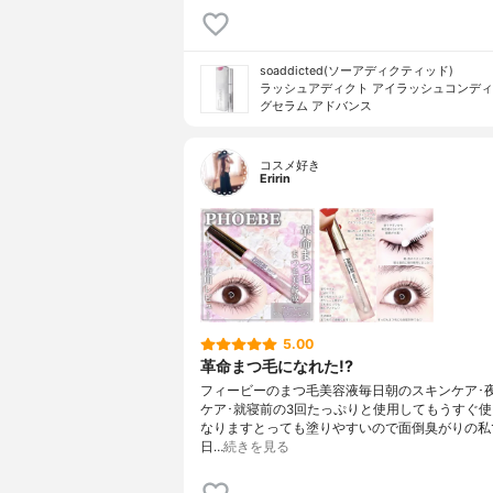
soaddicted(ソーアディクティッド)
ラッシュアディクト アイラッシュコンデ
グセラム アドバンス
コスメ好き
Eririn
5.00
革命まつ毛になれた!?
フィービーのまつ毛美容液毎日朝のスキンケア･
ケア･就寝前の3回たっぷりと使用してもうすぐ
なりますとっても塗りやすいので面倒臭がりの私
日…
続きを見る