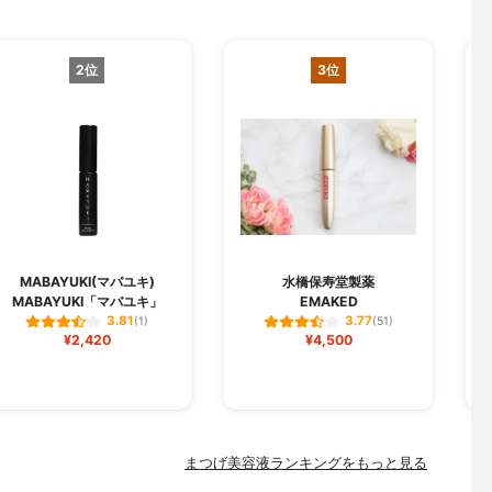
2位
3位
M
MABAYUKI(マバユキ)
水橋保寿堂製薬
MABAYUKI「マバユキ」
EMAKED
ラ
3.81
3.77
(1)
(51)
¥2,420
¥4,500
まつげ美容液ランキングをもっと見る