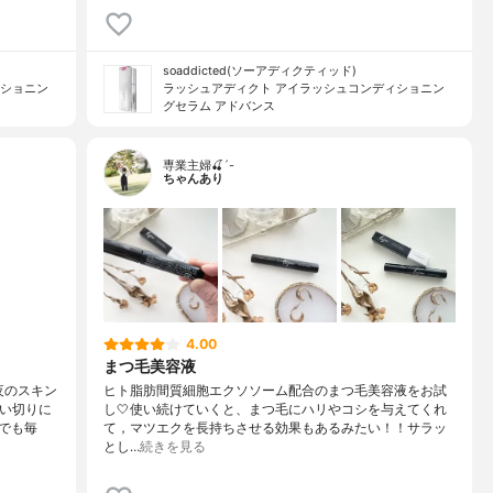
soaddicted(ソーアディクティッド)
ィショニン
ラッシュアディクト アイラッシュコンディショニン
グセラム アドバンス
専業主婦🍒´-
ちゃんあり
4.00
まつ毛美容液
夜のスキン
ヒト脂肪間質細胞エクソソーム配合のまつ毛美容液をお試
使い切りに
し🤍使い続けていくと、まつ毛にハリやコシを与えてくれ
でも毎
て，マツエクを長持ちさせる効果もあるみたい！！サラッ
とし…
続きを見る