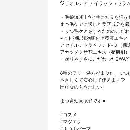
🤍ビオルチア アイラッシュセラ
・毛髪診断士®と共に知見を活か
まつ毛ケアに適した美容成分を厳
・まつ毛ケアをするためのこだわ
※ヒト脂肪細胞順化培養液エキス
アセチルテトラペプチド-３（保
アカツメクサ花エキス（整肌剤）
・塗りやすさにこだわった2WAY
8種のフリー処方がまぶた、まつ
やさしくて安心して使えます♡
国産なのもうれしい！
まつ育効果抜群です👀
#コスメ
#マツエク
#まつ毛パーマ