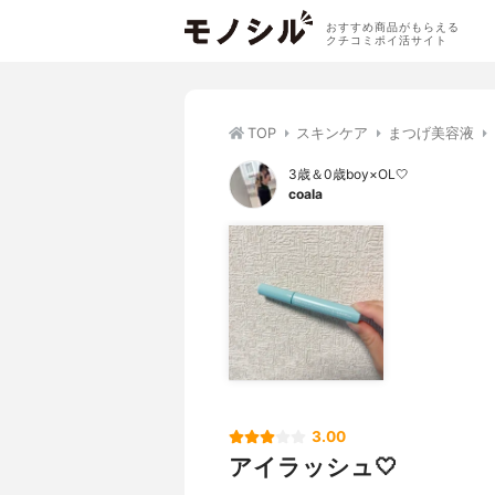
おすすめ商品がもらえる
クチコミポイ活サイト
TOP
スキンケア
まつげ美容液
3歳＆0歳boy×OL🤍
coala
3.00
アイラッシュ🤍