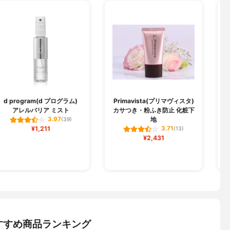
d program(d プログラム)
Primavista(プリマヴィスタ)
アレルバリア ミスト
カサつき・粉ふき防止 化粧下
地
3.97
(39)
¥1,211
3.71
(13)
¥2,431
すすめ商品ランキング