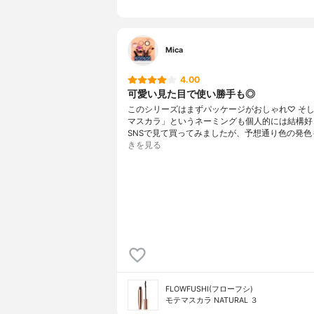
Mica
4.00
可愛い見た目で使い勝手も◎
このシリーズはまずパッケージがおしゃれ♡ そ
マスカラ」というネーミングも個人的には結構好
SNSで見て買ってみましたが、予想通り色の発色
きを見る
FLOWFUSHI(フローフシ)
モテマスカラ NATURAL ３