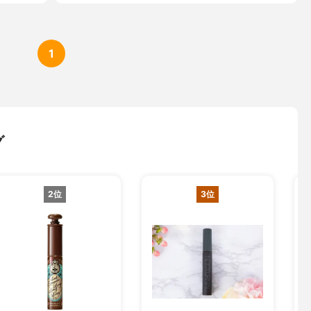
1
グ
2位
3位