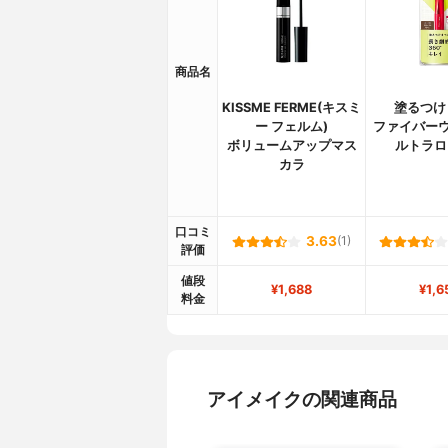
商品名
KISSME FERME(キスミ
塗るつけ
ー フェルム)
ファイバーウ
ボリュームアップマス
ルトラロ
カラ
口コミ
3.63
(1)
評価
値段
¥1,688
¥1,6
料金
アイメイクの関連商品