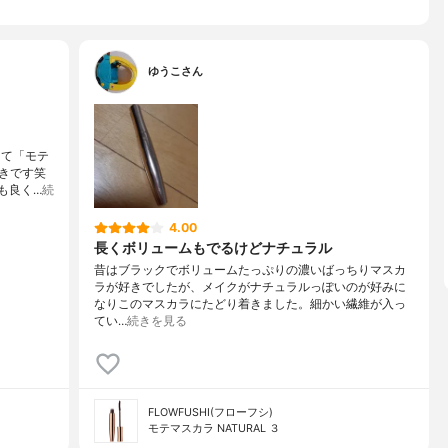
ゆうこさん
して「モテ
きです笑
も良く…
続
4.00
長くボリュームもでるけどナチュラル
昔はブラックでボリュームたっぷりの濃いばっちりマスカ
ラが好きでしたが、メイクがナチュラルっぽいのが好みに
なりこのマスカラにたどり着きました。細かい繊維が入っ
てい…
続きを見る
FLOWFUSHI(フローフシ)
モテマスカラ NATURAL ３