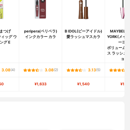
まつげ
peripera(ペリペラ)
B IDOL(ビーアイドル)
MAYBELLI
ィッグ ウ
インクカラー カラ
愛ラッシュマスカラ
YORK(メイ
ング E
ーヨー
ボリューム 
ス ラッシュ
ョナ
3.08
(4)
3.08
(2)
3.13
(5)
50
¥1,633
¥1,540
¥1,3