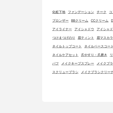
化粧下地
ファンデーション
チーク
コ
ブロンザー
BBクリーム
CCクリーム
アイライナー
アイシャドウ
アイシャド
つけまつげのり
眉ティント
眉マスカラ
ネイルトップコート
ネイルベースコー
ネイルケアセット
爪やすり・爪磨き
リ
パフ
メイクキープスプレー
メイクブラ
スクリューブラシ
メイクブラシクリー