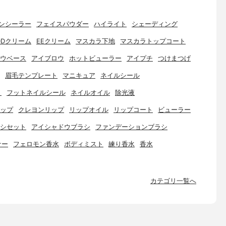
ンシーラー
フェイスパウダー
ハイライト
シェーディング
DDクリーム
EEクリーム
マスカラ下地
マスカラトップコート
ウベース
アイブロウ
ホットビューラー
アイプチ
つけまつげ
眉毛テンプレート
マニキュア
ネイルシール
ト
フットネイルシール
ネイルオイル
除光液
ップ
クレヨンリップ
リップオイル
リップコート
ビューラー
シセット
アイシャドウブラシ
ファンデーションブラシ
ナー
フェロモン香水
ボディミスト
練り香水
香水
カテゴリ一覧へ