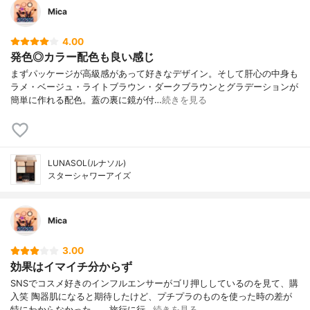
Mica
4.00
発色◎カラー配色も良い感じ
まずパッケージが高級感があって好きなデザイン。そして肝心の中身も
ラメ・ベージュ・ライトブラウン・ダークブラウンとグラデーションが
簡単に作れる配色。蓋の裏に鏡が付…
続きを見る
LUNASOL(ルナソル)
スターシャワーアイズ
Mica
3.00
効果はイマイチ分からず
SNSでコスメ好きのインフルエンサーがゴリ押ししているのを見て、購
入笑 陶器肌になると期待したけど、プチプラのものを使った時の差が
特にわからなかった。。旅行に行…
続きを見る