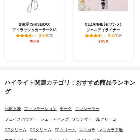
資生堂(SHISEIDO)
CEZANNE(セザンヌ)
アイラッシュカーラー213
ジェルアイライナー
3.95
3.87
(73)
(19)
¥616
¥550
ハイライト関連カテゴリ：おすすめ商品ランキン
グ
化粧下地
ファンデーション
チーク
コンシーラー
フェイスパウダー
シェーディング
ブロンザー
BBクリーム
CCクリーム
DDクリーム
EEクリーム
マスカラ
マスカラ下地