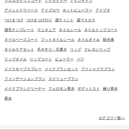
マスカラトップコート
アイライナー
アイシャドウ
アイシャドウベース
アイブロウ
ホットビューラー
アイプチ
つけまつげ
つけまつげのり
眉ティント
眉マスカラ
眉毛テンプレート
マニキュア
ネイルシール
ネイルトップコート
ネイルベースコート
フットネイルシール
ネイルオイル
除光液
ネイルケアセット
爪やすり・爪磨き
リップ
クレヨンリップ
リップオイル
リップコート
ビューラー
パフ
メイクキープスプレー
メイクブラシセット
アイシャドウブラシ
ファンデーションブラシ
スクリューブラシ
メイクブラシクリーナー
フェロモン香水
ボディミスト
練り香水
香水
カテゴリ一覧へ