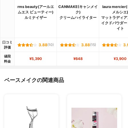
rms beauty(アールエ
CANMAKE(キャンメイ
laura mercie
ムエス ビューティー)
ク)
メルシエ
ルミナイザー
クリームハイライター
マットラディア
イクドパウダー
イト
口コミ
3.88
(10)
3.88
(15)
3.
評価
値段
¥5,390
¥648
¥3,900
料金
ベースメイクの関連商品