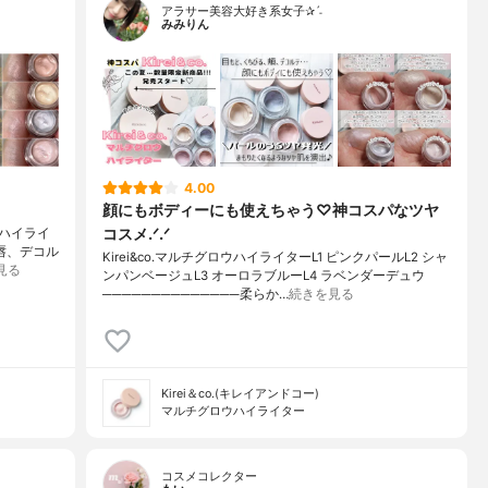
アラサー美容大好き系女子✰ˊ˗
みみりん
4.00
顔にもボディーにも使えちゃう♡神コスパなツヤ
コスメ.ᐟ.ᐟ
ウハイライ
、唇、デコル
Kirei&co.マルチグロウハイライターL1 ピンクパールL2 シャ
見る
ンパンベージュL3 オーロラブルーL4 ラベンダーデュウ
──────────────柔らか…
続きを見る
Kirei＆co.(キレイアンドコー)
マルチグロウハイライター
コスメコレクター