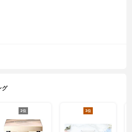
ング
2位
3位