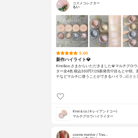
コスメコレクター
もい
5.00
新作ハイライト💎
Kirei&co.さまからいただきました💎マルチグロ
ター全4色 税込550円7/29新発売♡目もとや頬
テなどマルチに使うことができるハイラ…
続きを
Kirei＆co.(キレイアンドコー)
マルチグロウハイライター
cosme monitor / Trav…