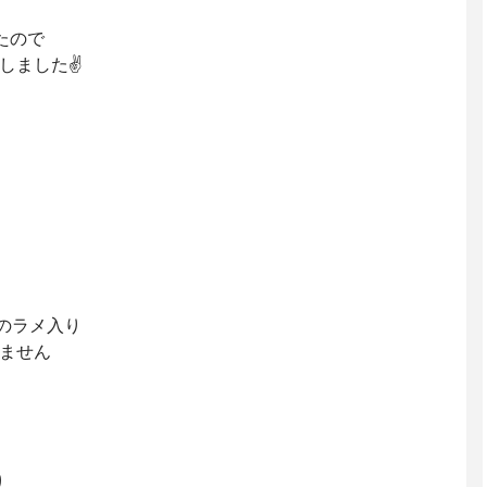
ったので
しました✌️
のラメ入り
ません
り