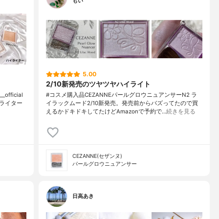
もい
5.00
2/10新発売のツヤツヤハイライト
fficial
#コスメ購入品CEZANNEパールグロウニュアンサーN2 ラ
ライター
イラックムード2/10新発売。発売前からバズってたので買
えるかドキドキしてたけどAmazonで予約で…
続きを見る
CEZANNE(セザンヌ)
パールグロウニュアンサー
日高あき