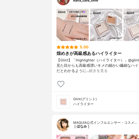
kana_cafe_time
5.00
煌めきが高級感あるハイライター
【Glint】「Highlighter（ハイライター）」@glint__o
見た目からも高級感漂いキメの細かい繊細なハイ
だとわかるように…
続きを見る
Glint(グリント)
ハイライター
MAQUIA公式インフルエンサー・コスメ…
｜ほなみ｜