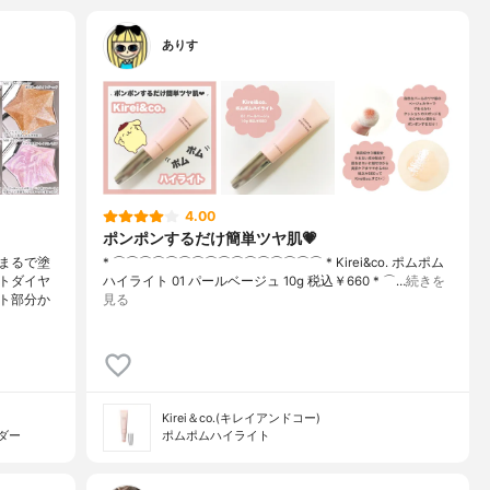
ありす
4.00
ポンポンするだけ簡単ツヤ肌💗
まるで塗
* ⌒⌒⌒⌒⌒⌒⌒⌒⌒⌒⌒⌒⌒⌒⌒⌒ * Kirei&co. ポムポム
トダイヤ
ハイライト 01 パールベージュ 10g 税込￥660 * ⌒…
続きを
ト部分か
見る
Kirei＆co.(キレイアンドコー)
ダー
ポムポムハイライト