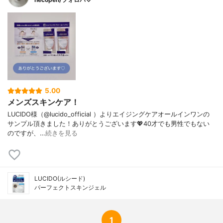
ソステアリン酸ソルビタン、アセチルヒド
ロキシプロリン、イノシトール、BG、ユビ
キノン、ヒアルロン酸Na、（メタクリル酸
グリセリルアミドエチル/メタクリル酸ステ
アリル）コポリマー、加水分解シルク、フ
ェノキシエタノール
代表的な成分
ユビキノン
5.00
メンズスキンケア！
LUCIDO様（@lucido_official ）よりエイジングケアオールインワンの
サンプル頂きました！ありがとうございます💖40才でも男性でもない
のですが、…
続きを見る
LUCIDO(ルシード)
パーフェクトスキンジェル
1