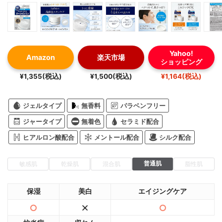
Yahoo!
Amazon
楽天市場
ショッピング
¥1,355(税込)
¥1,500(税込)
¥1,164(税込)
ジェルタイプ
無香料
パラベンフリー
ジャータイプ
無着色
セラミド配合
ヒアルロン酸配合
メントール配合
シルク配合
普通肌
敏感肌
乾燥肌
混合肌
脂性肌
保湿
美白
エイジングケア