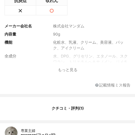
抗炎症
収れん
メーカー会社名
株式会社マンダム
内容量
90g
機能
化粧水、乳液、クリーム、美容液、パッ
ク、アイクリーム
全成分
水、DPG、グリセリン、エタノール、スク
ワラン、トリエチルヘキサノイン、ジメチ
コン、ステアリン酸ポリグリセリル-10、ラ
もっと見る
ウロイルグルタミン酸ジ（オクチルドデシ
ル/フィトステリル/ベヘニル）、シリカ、
（アクリル酸ヒドロキシエチル/アクリロイ
記載情報ミス報告
ルジメチルタウリンNa）コポリマー、オク
テニルコハク酸デンプンAl、ステアリン酸
グリセリル、ベタイン、ベヘニルアルコー
ル、オクタステアリン酸ポリグリセリル-
クチコミ・評判(1)
6、ベヘン酸グリセリル、（アクリレーツ/
アクリル酸アルキル（C10-30））クロスポ
リマー、エチルヘキシルグリセリン、メン
専業主婦
トール、ポリソルベート60、水酸化K、イ
necopen/フォロバ♡