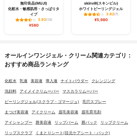
無印良品(MUJI)
skinvill(スキンビル)
化粧水・敏感肌用・さっぱりタ
ホワイトピーリングジェル
イプ
3.82
(7)
¥5,980
3.93
(13)
¥580
オールインワンジェル・クリーム関連カテゴリ：
おすすめ商品ランキング
化粧水
乳液
美容液
導入液
ナイトパウダー
クレンジング
洗顔料
アイメイクリムーバー
マスカラリムーバー
ピーリングジェル(スクラブ・ゴマージュ)
毛穴スプレー
まつげ美容液
アイクリーム
眉毛美容液
眉毛育毛剤
アイシャンプー
唇美容液
リップバーム
唇パック
リップクリーム
リップスクラブ
くまとりシート(目元ケアシート・パック)