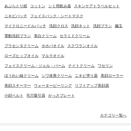
あぶらとり紙
コットン
シミ用飲み薬
スキンケアトラベルセット
ニキビパッチ
フェイスパック・シートマスク
マイクロニードルパッチ
洗顔クロス
洗顔ネット
洗顔ブラシ
繭玉
電動洗顔ブラシ
美白クリーム
セラミドクリーム
プラセンタクリーム
ホホバオイル
スクワランオイル
ローズヒップオイル
マルラオイル
フェイスクリーム・ジェル・バーム
ナイトクリーム
ワセリン
ほうれい線クリーム
シワ改善クリーム
ニキビ塗り薬
美顔ローラー
美顔スチーマー
ウォーターピーリング
リフトアップ美顔器
小顔ベルト
毛穴吸引器
かっさプレート
カテゴリ一覧へ