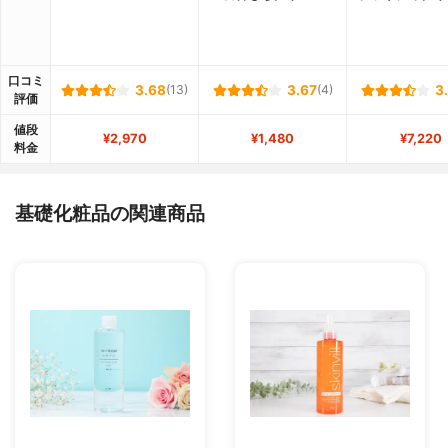
口コミ
3.68
(13)
3.67
(4)
3
評価
値段
¥2,970
¥1,480
¥7,220
料金
基礎化粧品の関連商品