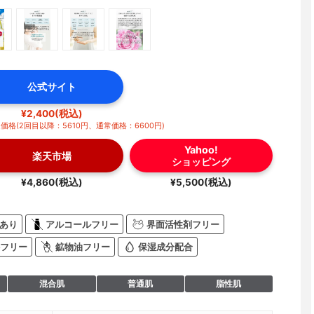
公式サイト
¥2,400(税込)
格(2回目以降：5610円、通常価格：6600円)
Yahoo!
楽天市場
ショッピング
¥4,860(税込)
¥5,500(税込)
あり
アルコールフリー
界面活性剤フリー
フリー
鉱物油フリー
保湿成分配合
混合肌
普通肌
脂性肌