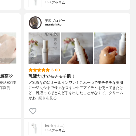
リペアセラム
美容ブロガー
manichiko
5.00
が最高♡
乳液だけでモチモチ肌！
(税込)○1本
／乳液なのにオールインワン！これ一つでモチモチな美肌
保湿乳
に〜♡＼今まで様々なスキンケアアイテムを使ってきたけ
ど、乳液ってほとんど手を出したことがなくて。クリーム
があ…
続きを見る
imini(イミニ)
リペアセラム