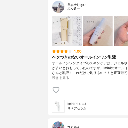
美容大好きOL
ふっきー
4.00
ベタつきのないオールインワン乳液
オールインワンタイプのスキンケアは、ジェルや
が多いとおもっていたのですが、iminiのオール
なんと乳液！これだけで足りるの？！と正直最初
続きを見る
imini(イミニ)
リペアセラム
ひとみん