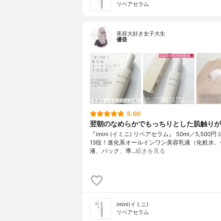
リペアセラム
美容大好き女子大生
優亜
5.00
翌朝のなめらかでもっちりとした肌触り
『imini (イミニ) リペアセラム』 50ml／5,500円 
13役！進化系オールインワン美容乳液（化粧水、
液、パック、導…
続きを見る
imini(イミニ)
リペアセラム