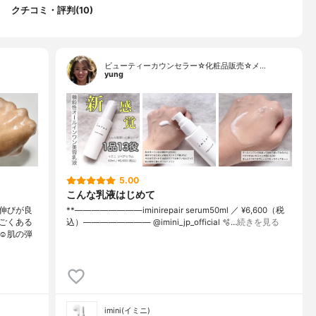
クチコミ・評判(10)
ビューティーカウンセラー☆化粧品販売☆メ…
yung
5.00
こんな乳液はじめて
伸びが良
**————————⁡iminirepair serum⁡50ml ／ ¥6,600（税
ごくある
込）⁡———————— @imini_jp_official ⁡⁡⁡⁡🫧…
続きを見る
️肌の弾
imini(イミニ)