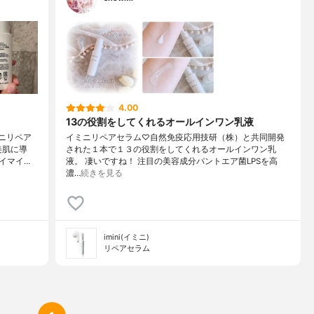
4.00
13の役割をしてくれるオールインワン乳液
ミニリペア
イミニリペアセラム♡自然免疫応用技研（株）と共同開発
美肌に導
された１本で１３の役割をしてくれるオールインワン乳
イマイ…
液。 凄いですね！ 注目の美容成分パントエア菌LPSを高
濃…
続きを見る
imini(イミニ)
リペアセラム