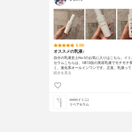
5.00
オススメの乳液♪
自分の乳液史上No.1のお気に入りはこちら。イ
セラムこちらは、1本13役の美容乳液でモチモチ
く、進化系オールインワンです。正直、乳液って
続きを見る
imini(イミニ)
リペアセラム