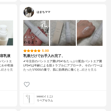
はまちママ
5.00
容乳液
乳液だけでお手入れ完了、
るパントエ
✔今注目のパントエア菌LPS※1をたっぷり配合パントエア菌
じわや乾燥
LPS※1は年齢による肌トラブルにアプローチ。そのパワーは
…
続きを見
たった1/1000の量で、肌に効果的に働くと…
続きを見る
imini(イミニ)
リペアセラム