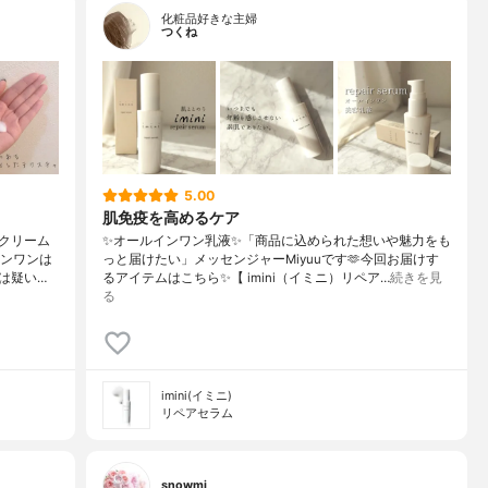
化粧品好きな主婦
つくね
5.00
肌免疫を高めるケア
クリーム
✨オールインワン乳液✨「商品に込められた想いや魅力をも
インワンは
っと届けたい」メッセンジャーMiyuuです🫶今回お届けす
は疑い…
るアイテムはこちら✨【 imini（イミニ）リペア…
続きを見
る
imini(イミニ)
リペアセラム
snowmi