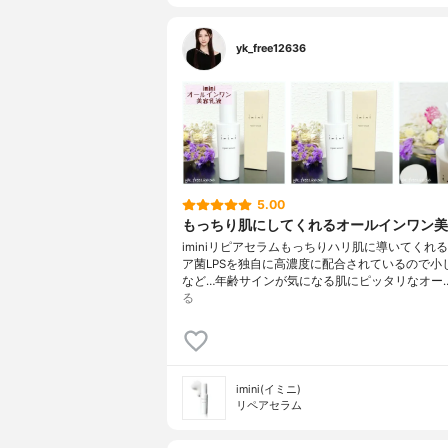
yk_free12636
5.00
もっちり肌にしてくれるオールインワン美
iminiリピアセラム⁡もっちりハリ肌に導いてくれ
ア菌LPSを独自に高濃度に配合されているので小
など…年齢サインが気になる肌にピッタリなオー
る
imini(イミニ)
リペアセラム