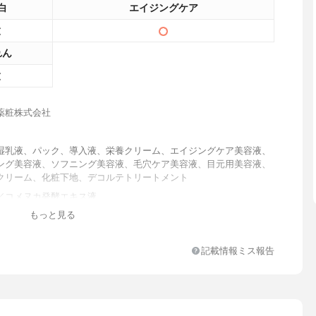
白
エイジングケア
れん
薬粧株式会社
湿乳液、パック、導入液、栄養クリーム、エイジングケア美容液、
ング美容液、ソフニング美容液、毛穴ケア美容液、目元用美容液、
クリーム、化粧下地、デコルテトリートメント
／コメヌカ発酵エキス液
もっと見る
スクワラン、グリセリン、トリエチルヘキサノイン、ペンチレングリ
ントエア／コメヌカ発酵エキス液、（乳酸桿菌／サッカロミセス／
マラ）／（チャ葉エキス／ハチミツ）発酵エキス液、アウレオバシ
記載情報ミス報告
ランス培養液、水添レシチン、ダイズステロール、アルカリゲネス
、キサンタンガム、センチフォリアバラ花油、エチルヘキシルグリ