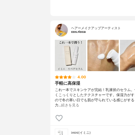
ヘアーメイクアップアーティスト
cos.rioca
4.00
手軽に高保湿
これ一本でスキンケアが完結！乳液状のセラム。
くこっくりとしたテクスチャーです。保湿力がす
ので冬の寒い日でも肌が守られている感じがする☺
力…
続きを見る
imini(イミニ)