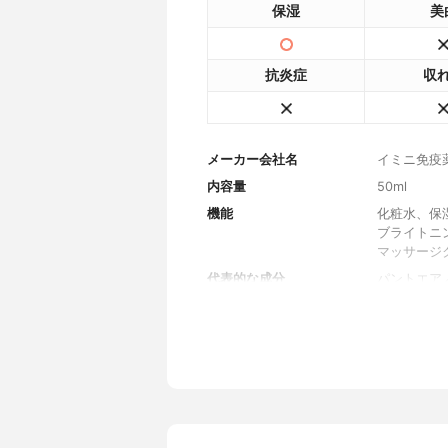
保湿
美
抗炎症
収
メーカー会社名
イミニ免疫
内容量
50ml
機能
化粧水、保
ブライトニ
マッサージ
代表的な成分
パントエア
全成分
水、BG、
コール、パ
ピチアアノ
ジウムプル
産生多糖体
セリン