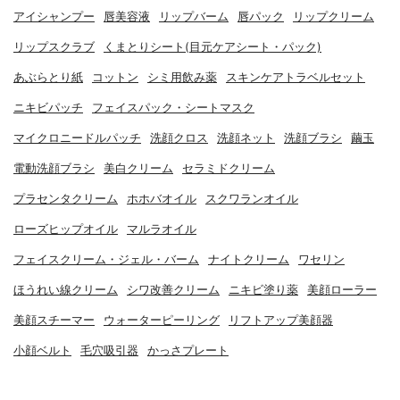
アイシャンプー
唇美容液
リップバーム
唇パック
リップクリーム
リップスクラブ
くまとりシート(目元ケアシート・パック)
あぶらとり紙
コットン
シミ用飲み薬
スキンケアトラベルセット
ニキビパッチ
フェイスパック・シートマスク
マイクロニードルパッチ
洗顔クロス
洗顔ネット
洗顔ブラシ
繭玉
電動洗顔ブラシ
美白クリーム
セラミドクリーム
プラセンタクリーム
ホホバオイル
スクワランオイル
ローズヒップオイル
マルラオイル
フェイスクリーム・ジェル・バーム
ナイトクリーム
ワセリン
ほうれい線クリーム
シワ改善クリーム
ニキビ塗り薬
美顔ローラー
美顔スチーマー
ウォーターピーリング
リフトアップ美顔器
小顔ベルト
毛穴吸引器
かっさプレート