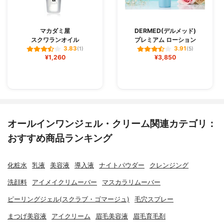
マカダミ屋
DERMED(デルメッド)
スクワランオイル
プレミアム ローション
3.83
3.91
(1)
(5)
¥1,260
¥3,850
オールインワンジェル・クリーム関連カテゴリ：
おすすめ商品ランキング
化粧水
乳液
美容液
導入液
ナイトパウダー
クレンジング
洗顔料
アイメイクリムーバー
マスカラリムーバー
ピーリングジェル(スクラブ・ゴマージュ)
毛穴スプレー
まつげ美容液
アイクリーム
眉毛美容液
眉毛育毛剤