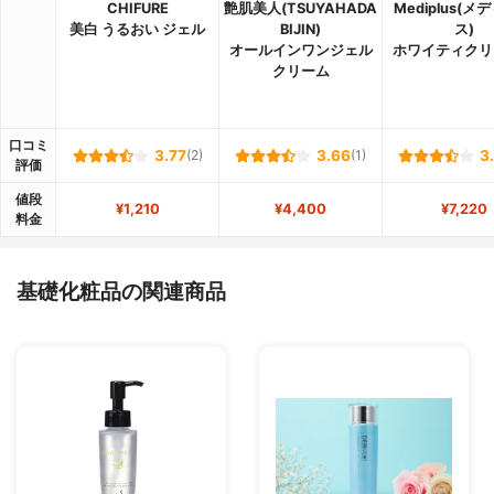
CHIFURE
艶肌美人(TSUYAHADA
Mediplus(メ
美白 うるおい ジェル
BIJIN)
ス)
オールインワンジェル
ホワイティクリ
クリーム
口コミ
3.77
(2)
3.66
(1)
3
評価
値段
¥1,210
¥4,400
¥7,220
料金
基礎化粧品の関連商品