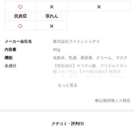
抗炎症
収れん
メーカー会社名
株式会社ファイントゥデイ
内容量
90g
機能
化粧水、乳液、美容液、クリーム、マスク
全成分
【有効成分】サリチル酸、グリチルリチン
酸ジカリウム 【その他の成分】精製水、
１，３－ブチレングリコール、ジプロピレ
ングリコール、メチルポリシロキサン、ポ
もっと見る
リエチレングリコール１５００、濃グリセ
リン、エリスリトール、カルボキシビニル
ポリマー、２－アミノ－２－メチル－１－
記載情報ミス報告
プロパノール、トリ２－エチルヘキサン酸
グリセリル、ポリオキシエチレン・メチル
ポリシロキサン共重合体、無水ケイ酸、ア
クリル酸・メタクリル酸アルキル共重合
クチコミ・評判(1)
体、キサンタンガム、メタリン酸ナトリウ
ム、アセチル化ヒアルロン酸ナトリウム、