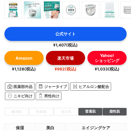
公式サイト
¥1,407(税込)
Yahoo!
Amazon
楽天市場
ショッピング
¥1,128(税込)
¥962(税込)
¥1,033(税込)
医薬部外品
ジャータイプ
ヒアルロン酸配合
ニキビ向け
男性向け
普通肌
脂性肌
敏感肌
乾燥肌
混合肌
保湿
美白
エイジングケア