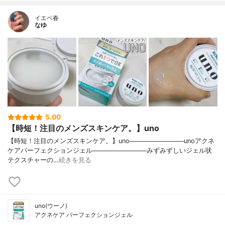
ヒアルロン酸ナトリウム（２）、タマリン
イエベ春
ドシードガム、オリーブ葉エキス、加水分
なゆ
解コンキオリン液、乳酸、フェノキシエタ
ノール、香料
代表的な成分
サリチル酸、グリチルリチン酸ジカリウム
5.00
【時短！注目のメンズスキンケア。】uno
【時短！注目のメンズスキンケア。】uno────────────unoアクネ
ケアパーフェクションジェル────────────みずみずしいジェル状
テクスチャーの…
続きを見る
uno(ウーノ)
アクネケア パーフェクションジェル