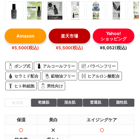
Yahoo!
Amazon
楽天市場
ショッピング
¥5,500(税込)
¥5,500(税込)
¥6,052(税込)
ポンプ式
アルコールフリー
パラベンフリー
セラミド配合
鉱物油フリー
ヒアルロン酸配合
ヒト幹細胞
男性向け
乾燥肌
混合肌
普通肌
脂性肌
敏感肌
保湿
美白
エイジングケア