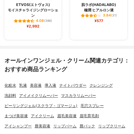
ETVOS(エトヴォス)
肌ラボ(HADALABO)
モイスチャライジングローショ
極潤 ヒアルロン液
ン
3.84
(31)
¥577
4.08
(386)
¥2,992
オールインワンジェル・クリーム関連カテゴリ：
おすすめ商品ランキング
化粧水
乳液
美容液
導入液
ナイトパウダー
クレンジング
洗顔料
アイメイクリムーバー
マスカラリムーバー
ピーリングジェル(スクラブ・ゴマージュ)
毛穴スプレー
まつげ美容液
アイクリーム
眉毛美容液
眉毛育毛剤
アイシャンプー
唇美容液
リップバーム
唇パック
リップクリーム