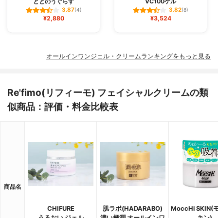
ととのうぐらす
VC100ゲル
3.87
3.82
(4)
(8)
¥2,880
¥3,524
オールインワンジェル・クリームランキングをもっと見る
Re'fimo(リフィーモ) フェイシャルクリームの類
似商品：評価・料金比較表
商品名
CHIFURE
肌ラボ(HADARABO)
MoccHi SKIN
うるおい ジェル
濃い極潤 オールインワ
キン)