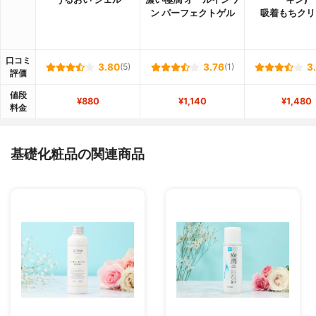
ン パーフェクトゲル
吸着もちクリ
口コミ
3.80
(5)
3.76
(1)
3
評価
値段
¥880
¥1,140
¥1,480
料金
基礎化粧品の関連商品