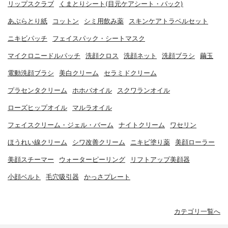
リップスクラブ
くまとりシート(目元ケアシート・パック)
あぶらとり紙
コットン
シミ用飲み薬
スキンケアトラベルセット
ニキビパッチ
フェイスパック・シートマスク
マイクロニードルパッチ
洗顔クロス
洗顔ネット
洗顔ブラシ
繭玉
電動洗顔ブラシ
美白クリーム
セラミドクリーム
プラセンタクリーム
ホホバオイル
スクワランオイル
ローズヒップオイル
マルラオイル
フェイスクリーム・ジェル・バーム
ナイトクリーム
ワセリン
ほうれい線クリーム
シワ改善クリーム
ニキビ塗り薬
美顔ローラー
美顔スチーマー
ウォーターピーリング
リフトアップ美顔器
小顔ベルト
毛穴吸引器
かっさプレート
カテゴリ一覧へ