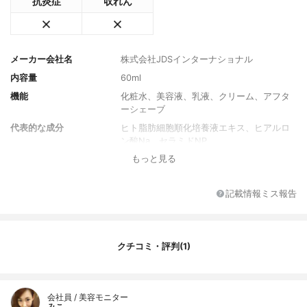
抗炎症
収れん
メーカー会社名
株式会社JDSインターナショナル
内容量
60ml
機能
化粧水、美容液、乳液、クリーム、アフタ
ーシェーブ
代表的な成分
ヒト脂肪細胞順化培養液エキス、ヒアルロ
ン酸Na、セラミドNP
もっと見る
全成分
水、トリ(カプリル酸/カプリン酸)グリセリ
ル、トリエチルヘキサノイン、スクワラ
ン、グリセリン、ベタイン、セタノール、
記載情報ミス報告
ホホバ種子油、アーモンド油、オリーブ果
実油、ナイアシンアミド、グリチルリチン
酸2K、ヒト脂肪細胞順化培養液エキス、ヒ
アルロン酸Na、セラミドNP、セラミドA
クチコミ・評判(1)
P、セラミドEOP、ツボクサエキス、カンゾ
ウ根エキス、カミツレ花エキス、セージ葉
エキス、ローズマリー葉エキス、ワイルド
タイムエキス、ダイズ種子エキス、コレス
会社員 / 美容モニター
テロール、フィトスフィンゴシン、キサン
みこ