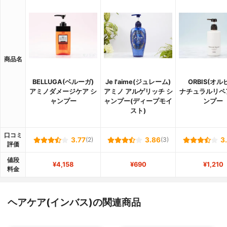
商品名
BELLUGA(ベルーガ)
Je l'aime(ジュレーム)
ORBIS(オル
アミノダメージケア シ
アミノ アルゲリッチ シ
ナチュラルリペ
ャンプー
ャンプー(ディープモイ
ンプー
スト)
口コミ
3.77
(2)
3.86
(3)
3
評価
値段
¥4,158
¥690
¥1,210
料金
ヘアケア(インバス)の関連商品