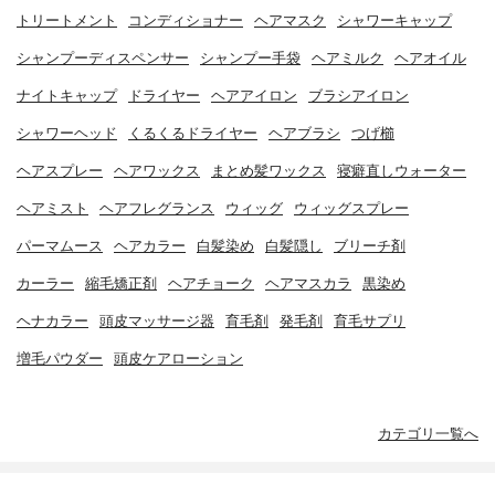
トリートメント
コンディショナー
ヘアマスク
シャワーキャップ
シャンプーディスペンサー
シャンプー手袋
ヘアミルク
ヘアオイル
ナイトキャップ
ドライヤー
ヘアアイロン
ブラシアイロン
シャワーヘッド
くるくるドライヤー
ヘアブラシ
つげ櫛
ヘアスプレー
ヘアワックス
まとめ髪ワックス
寝癖直しウォーター
ヘアミスト
ヘアフレグランス
ウィッグ
ウィッグスプレー
パーマムース
ヘアカラー
白髪染め
白髪隠し
ブリーチ剤
カーラー
縮毛矯正剤
ヘアチョーク
ヘアマスカラ
黒染め
ヘナカラー
頭皮マッサージ器
育毛剤
発毛剤
育毛サプリ
増毛パウダー
頭皮ケアローション
カテゴリ一覧へ