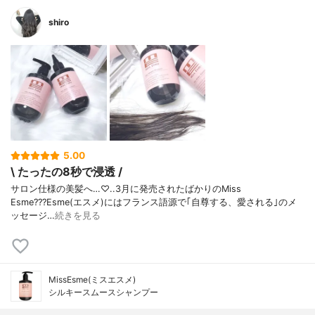
shiro
5.00
\ たったの8秒で浸透 /
サロン仕様の美髪へ…♡ . . 3月に発売されたばかりの Miss
Esme??? Esme(エスメ)には フランス語源で｢自尊する、愛される｣ のメ
ッセージ…
続きを見る
MissEsme(ミスエスメ)
シルキースムースシャンプー