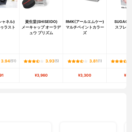
(シャネル)
資生堂(SHISEIDO)
RMK(アールエムケー)
SUGAO(
トゥラスト
メーキャップ オーラデ
マルチペイントカラー
スフレ感
ュウ プリズム
ズ
3.94
(51)
3.93
(5)
3.81
(1)
91
¥3,960
¥3,300
¥83