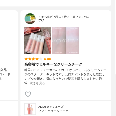
イエベ春ビビ秋スト骨スト顔フェミの人
かぴ
4.00
高密着でミルキーなクリームチーク
購入品
韓国のコスメメーカーのAMUSEから出ているクリームチー
ーマレード
クのスターターキットです。以前ティントを買った際にサ
る
ンプルを頂き、気に入ったので現品を購入しました。通
常…
続きを見る
AMUSE(アミューズ)
ソフト クリーム チーク