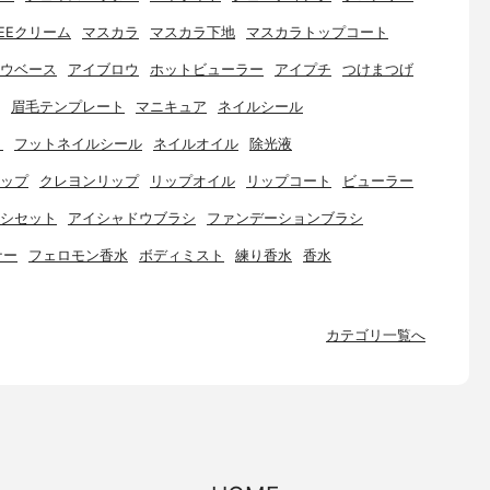
EEクリーム
マスカラ
マスカラ下地
マスカラトップコート
ウベース
アイブロウ
ホットビューラー
アイプチ
つけまつげ
眉毛テンプレート
マニキュア
ネイルシール
ト
フットネイルシール
ネイルオイル
除光液
ップ
クレヨンリップ
リップオイル
リップコート
ビューラー
シセット
アイシャドウブラシ
ファンデーションブラシ
ナー
フェロモン香水
ボディミスト
練り香水
香水
カテゴリ一覧へ