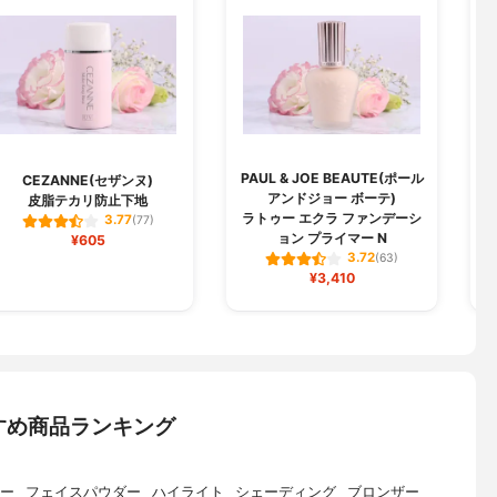
PAUL & JOE BEAUTE(ポール
CEZANNE(セザンヌ)
アンドジョー ボーテ)
皮脂テカリ防止下地
ラトゥー エクラ ファンデーシ
3.77
(77)
ョン プライマー N
¥605
3.72
(63)
¥3,410
すめ商品ランキング
ー
フェイスパウダー
ハイライト
シェーディング
ブロンザー