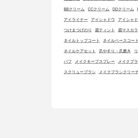
BBクリーム
CCクリーム
DDクリーム
アイライナー
アイシャドウ
アイシャド
つけまつげのり
眉ティント
眉マスカラ
ネイルトップコート
ネイルベースコー
ネイルケアセット
爪やすり・爪磨き
リ
パフ
メイクキープスプレー
メイクブラ
スクリューブラシ
メイクブラシクリー