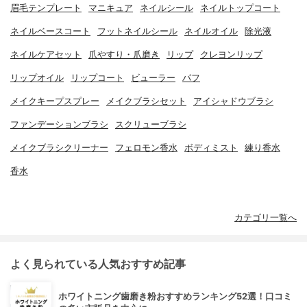
眉毛テンプレート
マニキュア
ネイルシール
ネイルトップコート
ネイルベースコート
フットネイルシール
ネイルオイル
除光液
ネイルケアセット
爪やすり・爪磨き
リップ
クレヨンリップ
リップオイル
リップコート
ビューラー
パフ
メイクキープスプレー
メイクブラシセット
アイシャドウブラシ
ファンデーションブラシ
スクリューブラシ
メイクブラシクリーナー
フェロモン香水
ボディミスト
練り香水
香水
カテゴリ一覧へ
よく見られている人気おすすめ記事
ホワイトニング歯磨き粉おすすめランキング52選！口コミ