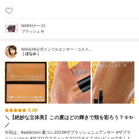
NARS(ナーズ)
ブラッシュ N
MAQUIA公式インフルエンサー・コスメ…
｜ほなみ｜
5.00
＼【絶妙な立体美】この夏はどの輝きで頬を彩ろう？☀️✨
／
今回は、#addiction 夏コレ2023#ザブラッシュニュアンサー #ザブラ
ッシュパール #ザグロウスティックグロウタイプ のレビューです！＊