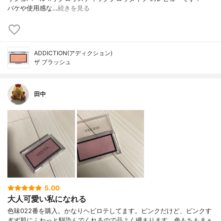
パケや使用感な…
続きを見る
ADDICTION(アディクション)
ザ ブラッシュ
田中
5.00
大人可愛い私になれる
色味022番を購入。かなりヘビロテしてます。ピンクだけど、ピンクす
ぎず肌にふわっと馴染んでくれるので品よく纏まります。色もちもまぁ