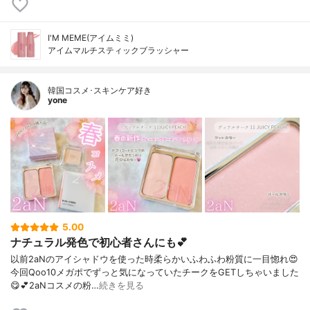
I'M MEME(アイムミミ)
アイムマルチスティックブラッシャー
韓国コスメ･スキンケア好き
yone
5.00
ナチュラル発色で初心者さんにも💕
以前2aNのアイシャドウを使った時柔らかいふわふわ粉質に一目惚れ😍⁡
今回Qoo10メガポでずっと気になっていたチークをGETしちゃいました
😋💕⁡2aNコスメの粉…
続きを見る