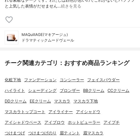
れる素敵なチークです。わたしは顔色が悪いのでこれがないとハツラツ
と上気した表情がだせません…
続きを見る
MAQuillAGE(マキアージュ)
ドラマティックムードヴェール
チーク関連カテゴリ：おすすめ商品ランキング
化粧下地
ファンデーション
コンシーラー
フェイスパウダー
ハイライト
シェーディング
ブロンザー
BBクリーム
CCクリーム
DDクリーム
EEクリーム
マスカラ
マスカラ下地
マスカラトップコート
アイライナー
アイシャドウ
アイシャドウベース
アイブロウ
ホットビューラー
アイプチ
つけまつげ
つけまつげのり
眉ティント
眉マスカラ