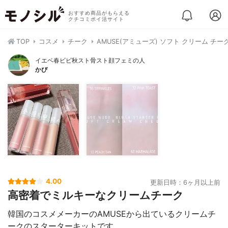
おすすめ商品がもらえる
クチコミポイ活サイト
TOP
コスメ
チーク
AMUSE(アミューズ) ソフト クリーム チー
イエベ春ビビ秋スト骨スト顔フェミの人
かぴ
4.00
更新日時：6ヶ月以上前
高密着でミルキーなクリームチーク
韓国のコスメメーカーのAMUSEから出ているクリームチ
ークのスターターキットです。