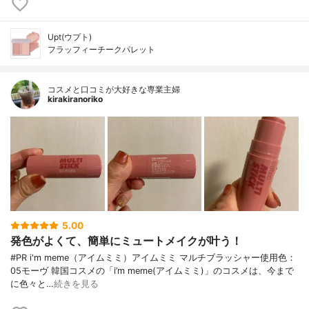
Upt(ウプト)
フラッフィーチークパレット
コスメと口コミが大好きな専業主婦
kirakiranoriko
5.00
発色がよくて、簡単にミュートメイクが叶う！
#PR i'm meme（アイムミミ）アイムミミ マルチブラッシャー使用色：
05モーヴ 韓国コスメの「i’m meme(アイムミミ)」のコスメは、今まで
に色々と…
続きを見る