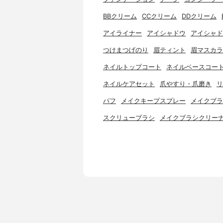
BBクリーム
CCクリーム
DDクリーム
アイライナー
アイシャドウ
アイシャド
つけまつげのり
眉ティント
眉マスカラ
ネイルトップコート
ネイルベースコー
ネイルケアセット
爪やすり・爪磨き
リ
パフ
メイクキープスプレー
メイクブラ
スクリューブラシ
メイクブラシクリー