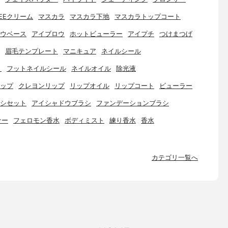
EEクリーム
マスカラ
マスカラ下地
マスカラトップコート
ウベース
アイブロウ
ホットビューラー
アイプチ
つけまつげ
眉毛テンプレート
マニキュア
ネイルシール
ト
フットネイルシール
ネイルオイル
除光液
ップ
クレヨンリップ
リップオイル
リップコート
ビューラー
シセット
アイシャドウブラシ
ファンデーションブラシ
ナー
フェロモン香水
ボディミスト
練り香水
香水
カテゴリ一覧へ