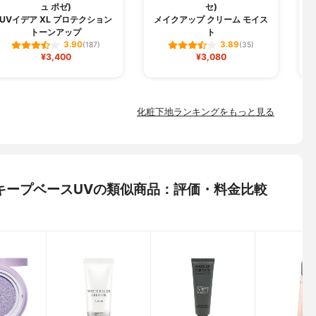
ュ ポゼ)
セ)
U
UVイデア XL プロテクション
メイクアップ クリーム モイス
トーンアップ
ト
3.90
3.89
(187)
(35)
¥3,400
¥3,080
化粧下地ランキングをもっと見る
ースキープベースUVの類似商品：評価・料金比較