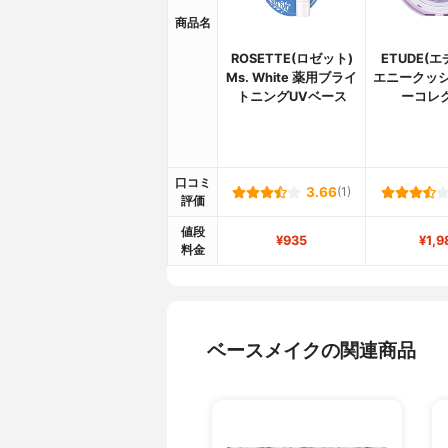
商品名
ROSETTE(ロゼット)
ETUDE(
Ms. White 薬用ブライ
エニークッシ
トニングUVベース
ーコレ
口コミ
3.66
(1)
評価
値段
¥935
¥1,9
料金
ベースメイクの関連商品