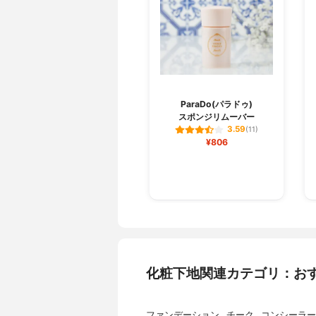
ParaDo(パラドゥ)
スポンジリムーバー
3.59
(11)
¥806
化粧下地関連カテゴリ：お
ファンデーション
チーク
コンシーラー