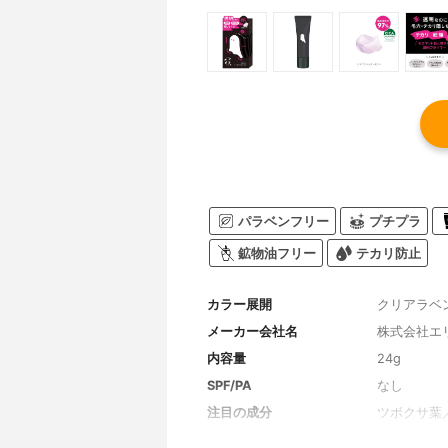
パラベンフリー
プチプラ
鉱物油フリー
テカリ防止
カラー展開
クリアラベ
メーカー会社名
株式会社エ
内容量
24g
SPF/PA
なし
注目の成分
ツボクサ葉
セラミド、