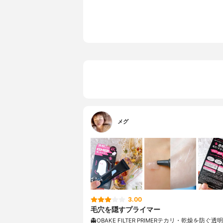
全成分
水、ＢＧ、
リカ、 ペ
クサ葉／茎
リアクリル
エタノール
リル－１０
シチン、ミ
酸、ジラウ
ェロール、
メグ
3.00
毛穴を隠すプライマー
👻OBAKE FILTER PRIMERテカリ・乾燥を防ぐ