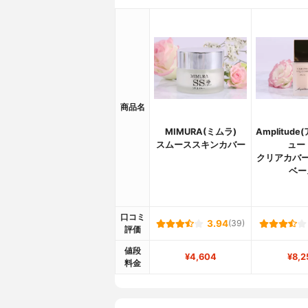
商品名
MIMURA(ミムラ)
Amplitud
スムーススキンカバー
ュー
クリアカバー
ベー
口コミ
3.94
(39)
評価
値段
¥4,604
¥8,2
料金