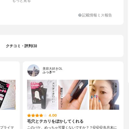
もっと見る
ＤＰＧ、グリセリン、アクリレーツクロスポリマー－２－Ｎａ、シ
ンチレングリコール、カンゾウ根エキス、グルコシルセラミド、ツボ
エキス、 ハトムギ種子エキス、セラミド２、スフィンゴ糖脂質、ポ
記載情報ミス報告
酸Ｎａ、エチルヘキシルグリセリン、キサンタンガム、フェノキシ
、ビオサッカリドガム－４、α－グルカン、オレイン酸ポリグリセ
、トリ（カプリル酸／カプリン酸）グリセリル、水添レシチン、レ
リスチン酸ポリグリセリル－１０、コメヌカ油、イソステアリン
ロイルグルタミン酸リシンＮａ、クエン酸Ｎａ、クエン酸、トコフ
クチコミ・評判(3)
赤２２７、青１
美容大好きOL
ふっきー
4.00
毛穴とテカリをぼかしてくれる
透明プライマ
このパケ、めっちゃ可愛くないですか？？🤭🤭🤭先月末に