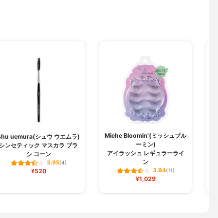
Miche Bloomin'(ミッシュブル
shu uemura(シュウ ウエムラ)
ーミン)
シンセティック マスカラ ブラ
アイラッシュ レギュラーライ
シ コーン
ン
3.95
(4)
3.94
¥520
(11)
¥1,029