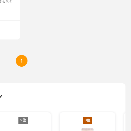
きを見る
1
グ
2位
3位