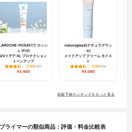
LAROCHE-POSAY(ラ ロッシ
naturaglacé(ナチュラグラッ
ュ ポゼ)
セ)
U
UVイデア XL プロテクション
メイクアップ クリーム モイス
トーンアップ
ト
3.90
3.89
(187)
(35)
¥3,400
¥3,080
化粧下地ランキングをもっと見る
タープライマーの類似商品：評価・料金比較表