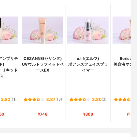
e(アンプリチ
CEZANNE(セザンヌ)
e.l.f(エルフ)
Borica(
ド)
UVウルトラフィットベ
ポアレスフェイスプラ
美容液マス
 リキッド
ースEX
イマー
ー
ス
3.82
(11)
3.87
(18)
3.80
(3)
50
¥748
¥808
¥1,5