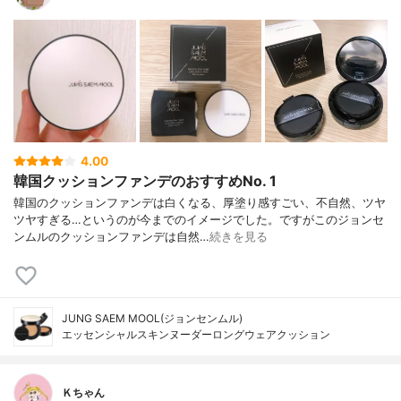
ジメチコンクロスポリマー、ソルビタンイ
ソポリマー、酸化鉄（CI 77492）、ヘクト
ライトジステアルジモニウム、ステアリン
酸、トリエトキシカプリリルシラン、酸化
鉄（CI 77491）、香料（パルファム）、酸
化鉄（CI 77499）、エチルヘキシルグリセ
リン、アデノシン、EDTA二ナトリウム、カ
メリアシネンシスシードオイル、カルサムS
afflower）シードオイル、セラミドNP、Hel
4.00
ianthus Annuus（ヒマワリ）シードオイ
韓国クッションファンデのおすすめNo. 1
ル、パンテノール、Jasminum Officinale
（ジャスミン）花/葉抽出物、Nelumbo Nuc
韓国のクッションファンデは白くなる、厚塗り感すごい、不自然、ツヤ
ifera花抽出物、Freesia Refracta E xtract、
ツヤすぎる…というのが今までのイメージでした。ですがこのジョンセ
Iris Ensata抽出物、Iris Versicolor抽出物、L
ンムルのクッションファンデは自然…
続きを見る
eontopodium Alpinum花/葉抽出物、Lilium
Candidum球根抽出物、水仙（水仙）花抽出
物、バラ抽出物 ライト: 水、シクロペンタ
シロキサン、二酸化チタン（CI 77891）、
メチルヘキシルメトキシシンナメート、メ
JUNG SAEM MOOL(ジョンセンムル)
チルメタクリレートクロスポリマー、酸化
エッセンシャルスキンヌーダーロングウェアクッション
亜鉛（CI 77947）、エチルヘキシルサリチ
ル酸塩、ブチレングリコール、メチルトリ
メチコン、ジメチコン、セチルPEG / PPG-
Ｋちゃん
10 / 1ジメチコン、グリセリンペンチレング