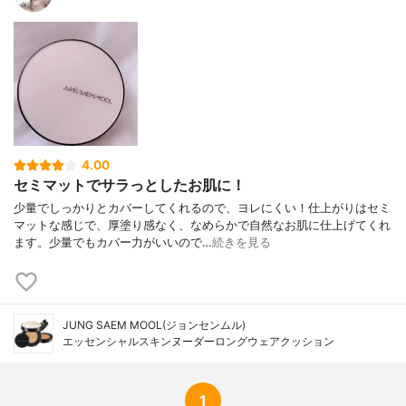
物 ミディアム: 水、シクロペンタシロキサ
ン、二酸化チタン（CI 77891）、メチルヘ
キシルメトキシシンナメート、メチルメタ
クリレートクロスポリマー、酸化亜鉛（CI 7
7947）、エチルヘキシルサリチル酸塩、ブ
チレングリコール、メチルトリメチコン、
ジメチコン、セチルPEG / PPG-10 / 1ジメ
チコン、グリセリンペンチレングリコー
ル、シリカ、酸化鉄（CI 77492）、カプリ
リルメチコン、ブチレングリコールジカプ
4.00
リレート/ジカプレート、ラウリルPEG-10
セミマットでサラっとしたお肌に！
トリス（トリメチルシロキシ）シリルエチ
少量でしっかりとカバーしてくれるので、ヨレにくい！仕上がりはセミ
ルジメチコン、PEG / PPG-17 / 6コポリマ
マットな感じで、厚塗り感なく、なめらかで自然なお肌に仕上げてくれ
ー、硫酸マグネシウム、フェノキシエタノ
ます。少量でもカバー力がいいので…
続きを見る
ール、ジメチコン/ビニルジメチコンクロス
ポリマー、イソステアリン酸ソルビタン、
水酸化アルミニウム、ヘクトライトジステ
ルジモニウム、ステアリン酸、酸化鉄（CI 7
7491）、トリエトキシカプリリルシラン、
JUNG SAEM MOOL(ジョンセンムル)
酸化鉄（CI 77499）、フレグランス（パル
エッセンシャルスキンヌーダーロングウェアクッション
ファム）、エチルヘキシルグリセリン、ア
デノシン、EDTA二ナトリウム、カメリアシ
ネンシスシードオイルSafflower）シードオ
1
イル、セラミドNP、Helianthus Annuus