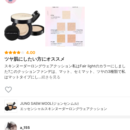
リコール、シリカ、カプリリルメチコン、
ブチレングリコールジカプリレート/ジカプ
レート、ラウリルPEG-10トリス（トリメチ
ルシロキシ）シリルエチルジメチコン、PE
G / PPG-17 / 6コポリマー、酸化鉄（CI 774
92）、硫酸マグネシウム、フェノキシエタ
ノール、ジメチコン/ビニルジメチコンクロ
スポリマー、イソステアリン酸ソルビタ
ン、水酸化アルミニウム、ヘクトライトジ
4.00
ステルジモニウム、ステアリン酸、酸化鉄
ツヤ肌にしたい方にオススメ
（CI 77491）、トリエトキシカプリリルシ
ラン、フレグランス（パルファム）、エチ
スキンヌーダーロングウェアクッション私はFair lightのカラーにしまし
ルヘキシルグリセリン、酸化鉄（CI 7749
た?このクッションファンデは、マット、セミマット、ツヤの3種類で私
9）、アデノシン、EDTA二ナトリウム、カ
はマットタイプにし…
続きを見る
メリアシネンシスシードオイルSafflower）
シードオイル、セラミドNP、Helianthus An
nuus（ヒマワリ）シードオイル、パンテノ
ール、Jasminum Officinale（ジャスミン）
JUNG SAEM MOOL(ジョンセンムル)
花/葉抽出物、Nelumbo Nucifera花抽出物、
エッセンシャルスキンヌーダーロングウェアクッション
Freesia Refracta E xtract、Iris Ensata抽出
物、Iris Versicolor抽出物、Leontopodium
Alpinum花/葉抽出物、Lilium Candidum球根
抽出物、水仙（水仙）花抽出物、バラ抽出
a_155