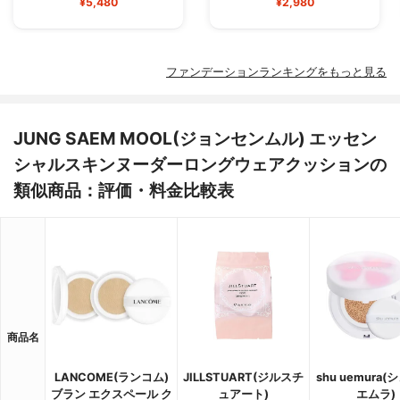
¥5,480
¥2,980
物、Iris Versicolor抽出物、Leontopodium
Alpinum花/葉抽出物、Lilium Candidum球根
抽出物、Narcissus Pseudonarcissus（水
仙）花抽出物、バラ抽出物、ブチレングリ
コールジカプリレート/ジカプレート、ラウ
ファンデーションランキングをもっと見る
リルPEG-10トリス（トリメチルシロキシ）
シリルエチルジメチック、PEG / PPG-17 /
6コポリマー、シリカ、硫酸マグネシウム、
JUNG SAEM MOOL(ジョンセンムル) エッセン
ジメチコン/ビニルジメチコンクロスポリマ
ー、イソステアリン酸ソルビタン、水酸化
シャルスキンヌーダーロングウェアクッションの
アルミニウム、ヘクトライトジステルジモ
類似商品：評価・料金比較表
ニウム、ステアリン酸、トリエトキシカプ
リリルシラン、エチルヘキシルグリセリ
ン、アデノシン、セラミドNP、パンテノー
ル、EDTA二ナトリウム、フェノキシエタノ
ール、フレグランス（パルファム）、リナ
ロール、リモネン、シトロネロール、ブチ
ルフェニルメチルプロピオン、ヘキシルシ
ンナムアルデヒド、アルファ-イソメチルイ
オノン、 （CI 77499）
商品名
LANCOME(ランコム)
JILLSTUART(ジルスチ
shu uemura(
ブラン エクスペール ク
ュアート)
エムラ)