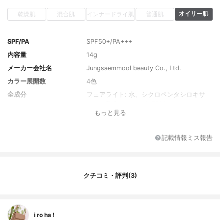
オイリー肌
乾燥肌
混合肌
インナードライ肌
普通肌
SPF/PA
SPF50+/PA+++
内容量
14g
メーカー会社名
Jungsaemmool beauty Co., Ltd.
カラー展開数
4色
全成分
フェアライト: 水、シクロペンタシロキサ
ン、二酸化チタン（CI 77891）、メチルヘ
もっと見る
キシルメトキシシンナメート、メチルメタ
クリレートクロスポリマー、酸化亜鉛（CI 7
7947）、エチルヘキシルサリチル酸塩、ブ
記載情報ミス報告
チレングリコール、メチルトリメチコン、
ジメチコン、セチルPEG / PPG-10 / 1ジメ
チコン、グリセリンペンチレングリコー
ル、シリカ、カプリリルメチコン、ブチレ
クチコミ・評判(3)
ングリコールジカプリレート/ジカプレー
ト、ラウリルPEG-10トリス（トリメチルシ
ロキシ）シリルエチルジメチコン、PEG / P
PG-17 / 6コポリマー、硫酸マグネシウム、
i ro ha !
フェノキシエタノール、ジメチコン/ビニル