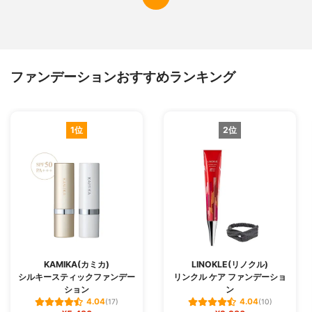
（ヒマワリ）シードオイル、パンテノー
ル、Jasminum Officinale（ジャスミン）花/
葉抽出物、Nelumbo Nucifera花抽出物、Fr
eesia Refracta E xtract、Iris Ensata抽出
物、Iris Versicolor抽出物、Leontopodium
ファンデーションおすすめランキング
Alpinum花/葉抽出物、Lilium Candidum球根
抽出物、水仙（水仙）花抽出物、バラ抽出
物 ミディアムディープ: 水、シクロペンタ
シロキサン、二酸化チタン（CI 77891）、
1位
2位
メチルヘキシルメトキシシンナメート、メ
チルメタクリレートクロスポリマー、酸化
亜鉛（CI 77947）、エチルヘキシルサリチ
ル酸塩、ブチレングリコール、メチルトリ
メチコン、ジメチコン、セチルPEG / PPG-
10 / 1ジメチコン、グリセリンペンチレング
リコール、酸化鉄（CI 77492）、カプリリ
ルメチコン、カメリアシネンシスシードオ
イル、カルタムスティンクトリアス（サフ
ラワー）シードオイル、ヘリアンサスアヌ
ウス（ヒマワリ）シードオイル、ジャスミ
KAMIKA(カミカ)
LINOKLE(リノクル)
ナムオフィシナール（ジャスミン）フラワ
シルキースティックファンデー
リンクル ケア ファンデーショ
ー/リーフエキス、ネルンボヌシフェラフラ
ション
ン
ワーエキスRefracta抽出物、Iris Ensata抽出
4.04
4.04
(17)
(10)