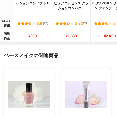
ッションコンパクト H
ピュアエッセンス クッ
ペタルスキン 
ションコンパクト
ン ファンデー
口コミ
3.81
(2)
3.80
(2)
3
評価
値段
¥660
¥2,680
¥2,000
料金
ベースメイクの関連商品