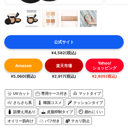
公式サイト
¥4,582(税込)
Yahoo!
Amazon
楽天市場
ショッピング
¥5,060(税込)
¥2,917(税込)
¥2,805(税込)
UVカット
専用ケース付き
マットタイプ
さらさら系
韓国コスメ
クッションタイプ
詰替え用あり
皮脂抑制タイプ
崩れにくい
オイリー肌向け
パフ付き
テカリ防止