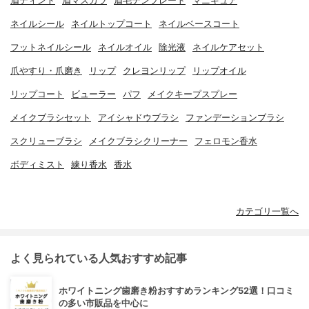
眉ティント
眉マスカラ
眉毛テンプレート
マニキュア
ネイルシール
ネイルトップコート
ネイルベースコート
フットネイルシール
ネイルオイル
除光液
ネイルケアセット
爪やすり・爪磨き
リップ
クレヨンリップ
リップオイル
リップコート
ビューラー
パフ
メイクキープスプレー
メイクブラシセット
アイシャドウブラシ
ファンデーションブラシ
スクリューブラシ
メイクブラシクリーナー
フェロモン香水
ボディミスト
練り香水
香水
カテゴリ一覧へ
よく見られている人気おすすめ記事
ホワイトニング歯磨き粉おすすめランキング52選！口コミ
の多い市販品を中心に