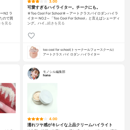
3.00
可愛すぎるハイライター。チークにも。
ーN2 ラ
☆Too Cool For School☆～アートクラスバイロダンハイラ
てたので買
イター NO.2～「Too Cool For School」と言えばシェーディ
きを見る
ング。ハイ…
続きを見る
too cool for school(トゥークールフォースクール)
アートクラス バイ ロダン ハイライター
モノシル編集部
hana
4.00
濡れツヤ感がキレイな上品クリームハイライト