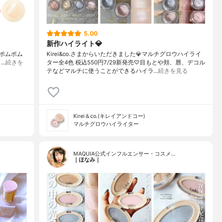
5.00
新作ハイライト💎
. ポムポム
Kirei&co.さまからいただきました💎マルチグロウハイライ
⌒…
続きを
ター全4色 税込550円7/29新発売♡目もとや頬、唇、デコル
テなどマルチに使うことができるハイラ…
続きを見る
Kirei＆co.(キレイアンドコー)
マルチグロウハイライター
MAQUIA公式インフルエンサー・コスメ…
｜ほなみ｜