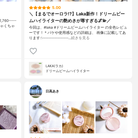
5.00
＼【まるでオーロラ!?】Laka新作！ドリームビー
ムハイライターの艶めきが尊すぎる🌌💫／
60-----
ちゃくちゃ
今回は、#laka #ドリームビームハイライター の全色レビュ
ーです！＊パケや使用感などの詳細は、 画像に記載してあ
ります☝︎-----------------…
続きを見る
LAKA(ラカ)
ドリームビームハイライター
日高あき