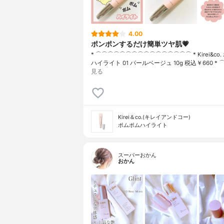
4.00
ポンポンするだけ簡単ツヤ肌💗
* ⌒⌒⌒⌒⌒⌒⌒⌒⌒⌒⌒⌒⌒⌒⌒⌒ * Kirei&co
ハイライト 01 パールベージュ 10g 税込￥660 * 
見る
Kirei＆co.(キレイアンドコー)
ポムポムハイライト
スーパーおかん
おかん