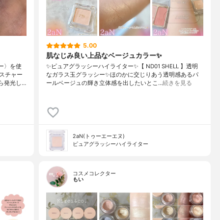
5.00
肌なじみ良い上品なベージュカラー✨️
ダー〉を使
✨️ピュアグラッシーハイライター✨️【 ND01 SHELL 】透明
スチャー
なガラス玉グラッシー✨️ほのかに交じりあう透明感あるパ
ら発光し…
ールベージュの輝き立体感を出したいとこ…
続きを見る
2aN(トゥーエーエヌ)
ピュアグラッシーハイライター
コスメコレクター
もい