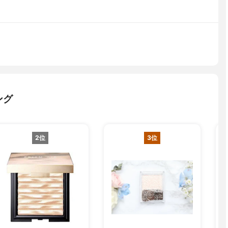
ング
2位
3位