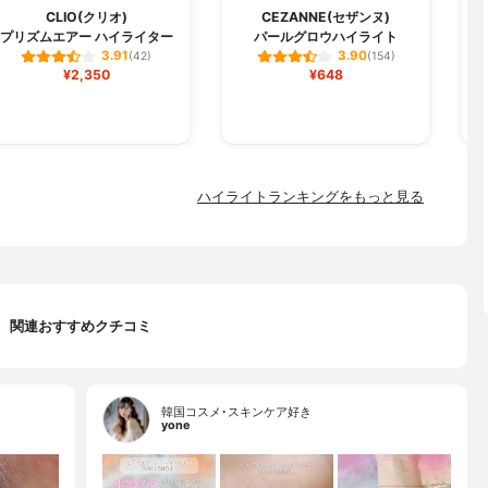
CLIO(クリオ)
CEZANNE(セザンヌ)
プリズムエアー ハイライター
パールグロウハイライト
3.91
3.90
(42)
(154)
¥2,350
¥648
ハイライトランキングをもっと見る
関連おすすめクチコミ
韓国コスメ･スキンケア好き
yone