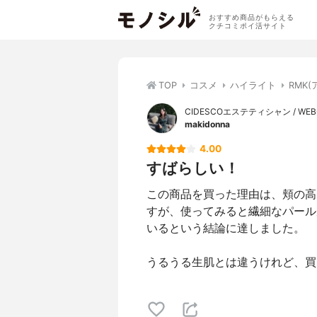
おすすめ商品がもらえる
クチコミポイ活サイト
TOP
コスメ
ハイライト
RMK
CIDESCOエステティシャン / W
makidonna
4.00
すばらしい！
この商品を買った理由は、頬の高
すが、使ってみると繊細なパール
いるという結論に達しました。
うるうる生肌とは違うけれど、買