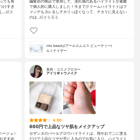
とっても有
編集部の検証で使用して、濡れ感のあるハイライトが素敵
つけすぎ
で個人的に購入しました！今までクリームハイライトはフ
し…
続き
ァンデもヨレるしテカリっぽくなって、テカリに見えない
のは…
続きを見る
rms beauty(アールエムエス ビューティー)
ルミナイザー
美容・コスメブロガー
アイリ＠トウメイク
4.00
660円で上品なツヤ肌をメイクアップ
ベージュ✨
セザンヌのパールグロウハイライトは、頬やおでこに塗る
おすすめ
だけで上品なツヤが手に入るのでお気に入り。ハイライト