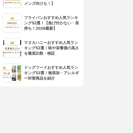
メンズ向けも！】
laura mercier(ローラ メルシ
M・A・C(マック)
エ)
ミネラライズ スキンフィニッ
マットラディアンス ベイクド
シュ
フライパンおすすめ人気ランキ
パウダー ハイライト
3.90
(64)
ング52選！【焦げ付かない・長
3.90
¥4,620
(22)
持ち！2026最新】
¥3,900
マヌカハニーおすすめ人気ラン
キング52選！味や栄養価の高さ
を徹底比較・検証
ドッグフードおすすめ人気ラン
キング52選！無添加・アレルギ
ー対策商品を紹介