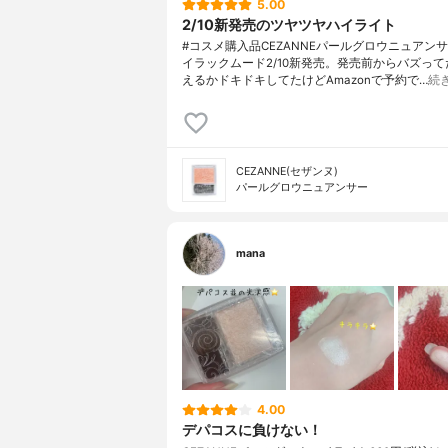
5.00
2/10新発売のツヤツヤハイライト
#コスメ購入品CEZANNEパールグロウニュアンサ
イラックムード2/10新発売。発売前からバズっ
えるかドキドキしてたけどAmazonで予約で…
続
CEZANNE(セザンヌ)
パールグロウニュアンサー
mana
4.00
デパコスに負けない！